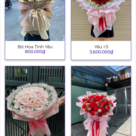
Bó Hoa Tình Yêu
Yêu <3
800.000
₫
3.600.000
₫