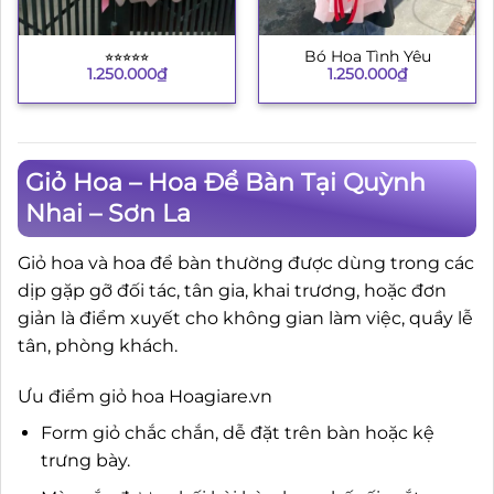
⭐︎⭐︎⭐︎⭐︎⭐︎
Bó Hoa Tình Yêu
1.250.000
₫
1.250.000
₫
Giỏ Hoa – Hoa Để Bàn Tại Quỳnh
Nhai – Sơn La
Giỏ hoa và hoa để bàn thường được dùng trong các
dịp gặp gỡ đối tác, tân gia, khai trương, hoặc đơn
giản là điểm xuyết cho không gian làm việc, quầy lễ
tân, phòng khách.
Ưu điểm giỏ hoa Hoagiare.vn
Form giỏ chắc chắn, dễ đặt trên bàn hoặc kệ
trưng bày.