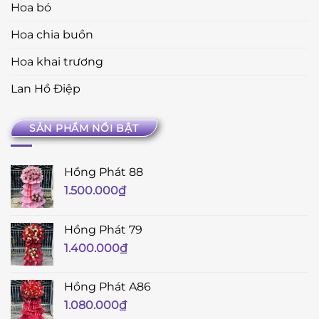
Hoa bó
Hoa chia buồn
Hoa khai trương
Lan Hồ Điệp
SẢN PHẨM NỔI BẬT
Hồng Phát 88
1.500.000
₫
Hồng Phát 79
1.400.000
₫
Hồng Phát A86
1.080.000
₫