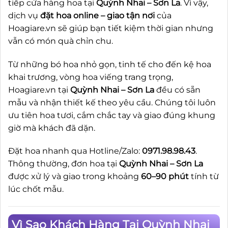
tiếp cửa hàng hoa tại
Quỳnh Nhai – Sơn La
. Vì vậy,
dịch vụ
đặt hoa online – giao tận nơi
của
Hoagiare.vn sẽ giúp bạn tiết kiệm thời gian nhưng
vẫn có món quà chỉn chu.
Từ những bó hoa nhỏ gọn, tinh tế cho đến kệ hoa
khai trương, vòng hoa viếng trang trọng,
Hoagiare.vn tại
Quỳnh Nhai – Sơn La
đều có sẵn
mẫu và nhận thiết kế theo yêu cầu. Chúng tôi luôn
ưu tiên hoa tươi, cắm chắc tay và giao đúng khung
giờ mà khách đã dặn.
Đặt hoa nhanh qua Hotline/Zalo:
0971.98.98.43
.
Thông thường, đơn hoa tại
Quỳnh Nhai – Sơn La
được xử lý và giao trong khoảng
60–90 phút
tính từ
lúc chốt mẫu.
Vì Sao Khách Hàng Tại Quỳnh Nhai