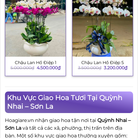
Chậu Lan Hồ Điệp 1
Chậu Lan Hồ Điệp 5
Giá
Giá
Giá
Giá
5.000.000
₫
4.500.000
₫
3.500.000
₫
3.200.000
₫
gốc
hiện
gốc
hiện
là:
tại
là:
tại
5.000.000₫.
là:
3.500.000₫.
là:
4.500.000₫.
3.200
Khu Vực Giao Hoa Tươi Tại Quỳnh
Nhai – Sơn La
Hoagiare.vn nhận giao hoa tận nơi tại
Quỳnh Nhai –
Sơn La
và tất cả các xã, phường, thị trấn trên địa
bàn. Một số khu vực giao hoa thường xuyên gồm: