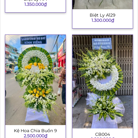
1.350.000
₫
Biệt Ly A129
1.300.000
₫
Kệ Hoa Chia Buồn 9
CB004
2.500.000
₫