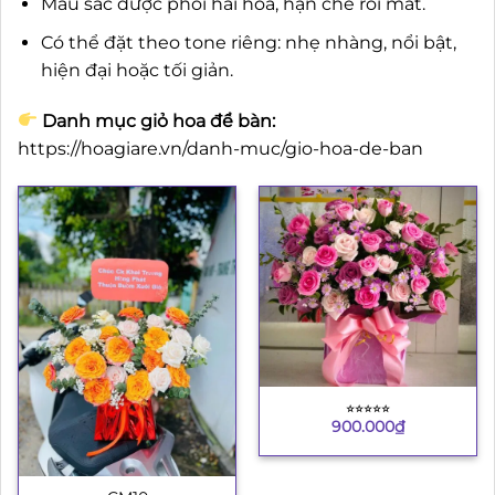
Màu sắc được phối hài hòa, hạn chế rối mắt.
Có thể đặt theo tone riêng: nhẹ nhàng, nổi bật,
hiện đại hoặc tối giản.
Danh mục giỏ hoa để bàn:
https://hoagiare.vn/danh-muc/gio-hoa-de-ban
⭐︎⭐︎⭐︎⭐︎⭐︎
900.000
₫