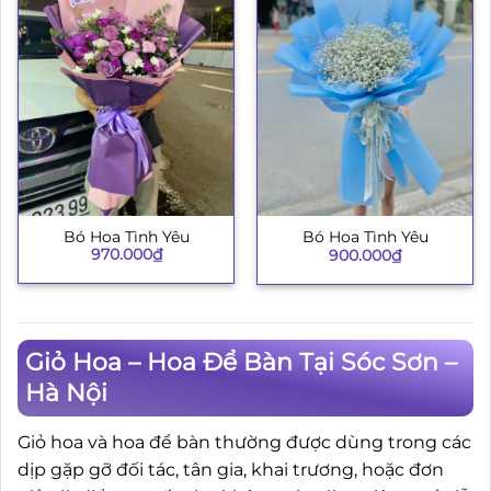
Bó Hoa Tình Yêu
Bó Hoa Tình Yêu
970.000
₫
900.000
₫
Giỏ Hoa – Hoa Để Bàn Tại Sóc Sơn –
Hà Nội
Giỏ hoa và hoa để bàn thường được dùng trong các
dịp gặp gỡ đối tác, tân gia, khai trương, hoặc đơn