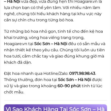
– Hà Nội
vừa đẹp, vừa đúng hẹn thì Hoagiare.vn là
lựa chọn bạn có thể yên tâm. Với nhiều năm làm
nghề, chúng tôi hiểu khách hàng tại khu vực này
cần sự chỉn chu trong từng bó hoa.
Từ những bó hoa nhỏ gọn, tinh tế cho đến kệ hoa
khai trương, vòng hoa viếng trang trọng,
Hoagiare.vn tại
Sóc Sơn – Hà Nội
đều có sẵn mẫu và
nhận thiết kế theo yêu cầu. Chúng tôi luôn ưu tiên
hoa tươi, cắm chắc tay và giao đúng khung giờ mà
khách đã dặn.
Đặt hoa nhanh qua Hotline/Zalo:
0971.98.98.43
.
Thông thường, đơn hoa tại
Sóc Sơn – Hà Nội
được
xử lý và giao trong khoảng
60–90 phút
tính từ lúc
chốt mẫu.
Vì Sao Khách Hàng Tại Sóc Sơn – Hà