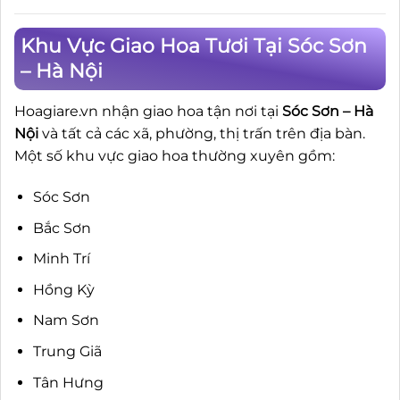
3.200.000₫.
4.50
Khu Vực Giao Hoa Tươi Tại Sóc Sơn
– Hà Nội
Hoagiare.vn nhận giao hoa tận nơi tại
Sóc Sơn – Hà
Nội
và tất cả các xã, phường, thị trấn trên địa bàn.
Một số khu vực giao hoa thường xuyên gồm:
Sóc Sơn
Bắc Sơn
Minh Trí
Hồng Kỳ
Nam Sơn
Trung Giã
Tân Hưng