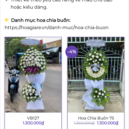
hoặc kiểu dáng.
Danh mục hoa chia buồn:
https://hoagiare.vn/danh-muc/hoa-chia-buon
-4%
VB127
Hoa Chia Buồn 75
Giá
Giá
1.300.000
₫
1.350.000
₫
1.300.000
₫
gốc
hiện