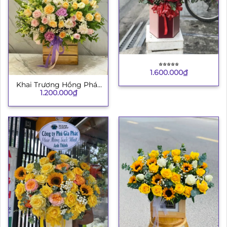
⭐︎⭐︎⭐︎⭐︎⭐︎
1.600.000
₫
Khai Trương Hồng Phát
1.200.000
₫
4