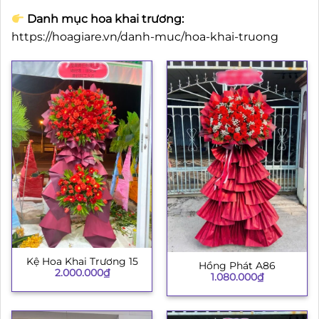
Danh mục hoa khai trương:
https://hoagiare.vn/danh-muc/hoa-khai-truong
Kệ Hoa Khai Trương 15
Hồng Phát A86
2.000.000
₫
1.080.000
₫