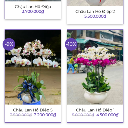
Chậu Lan Hồ Điệp
3.700.000
₫
Chậu Lan Hồ Điệp 2
5.500.000
₫
-9%
-10%
Chậu Lan Hồ Điệp 5
Chậu Lan Hồ Điệp 1
Giá
Giá
Giá
Giá
3.500.000
₫
3.200.000
₫
5.000.000
₫
4.500.000
₫
gốc
hiện
gốc
hiện
là:
tại
là:
tại
3.500.000₫.
là:
5.000.000₫.
là: