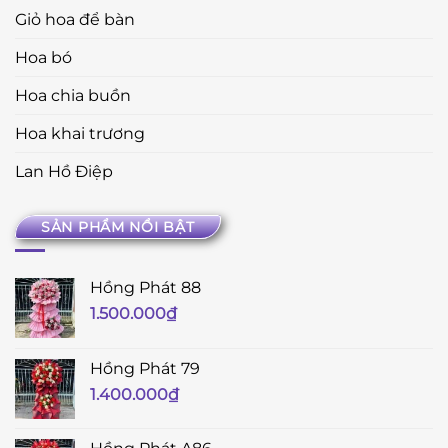
Giỏ hoa để bàn
Hoa bó
Hoa chia buồn
Hoa khai trương
Lan Hồ Điệp
SẢN PHẨM NỔI BẬT
Hồng Phát 88
1.500.000
₫
Hồng Phát 79
1.400.000
₫