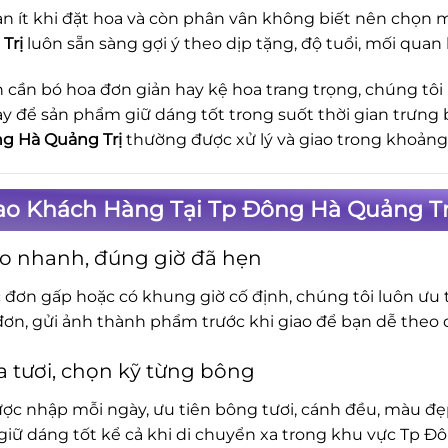
n ít khi đặt hoa và còn phân vân không biết nên chọn m
Trị
luôn sẵn sàng gợi ý theo dịp tặng, độ tuổi, mối quan
 cần bó hoa đơn giản hay kệ hoa trang trọng, chúng tôi
ay để sản phẩm giữ dáng tốt trong suốt thời gian trưng 
g Hà Quảng Trị
thường được xử lý và giao trong khoản
ao Khách Hàng Tại Tp Đông Hà Quảng Tr
o nhanh, đúng giờ đã hẹn
c đơn gấp hoặc có khung giờ cố định, chúng tôi luôn ưu t
đơn, gửi ảnh thành phẩm trước khi giao để bạn dễ theo d
 tươi, chọn kỹ từng bông
ợc nhập mỗi ngày, ưu tiên bông tươi, cánh đều, màu đẹp.
iữ dáng tốt kể cả khi di chuyển xa trong khu vực Tp Đô