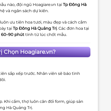
ẫu nào, đội ngũ Hoagiare.vn tại
Tp Đông Hà
 hệ và ngân sách dự kiến.
 luôn ưu tiên hoa tươi, màu đẹp và cách cắm
bày tại
Tp Đông Hà Quảng Trị
. Các đơn hoa tại
g
60–90 phút
tính từ lúc chốt mẫu.
ị Chọn Hoagiare.vn?
iên sắp xếp trước. Nhân viên sẽ báo tình
õi.
 Khi cắm, thợ luôn cân đối form, giúp sản
ng Hà Quảng Trị.