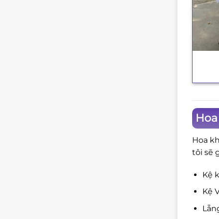
+
Hoa
Hoa kh
tôi sẽ 
Kệ k
Kệ V
Lẵng