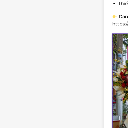
Thi
Danh
https: