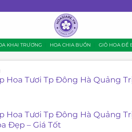
OA KHAI TRƯƠNG
HOA CHIA BUỒN
GIỎ HOA ĐỂ 
C
p Hoa Tươi Tp Đông Hà Quảng Tr
p Hoa Tươi Tp Đông Hà Quảng Trị
oa Đẹp – Giá Tốt