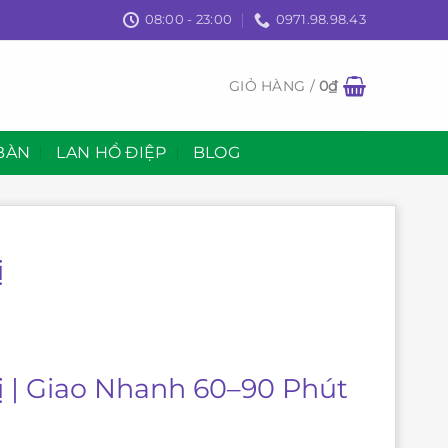
08:00 - 23:00
0971.98.98.43
GIỎ HÀNG /
0
₫
BÀN
LAN HỒ ĐIỆP
BLOG
ị
 | Giao Nhanh 60–90 Phút