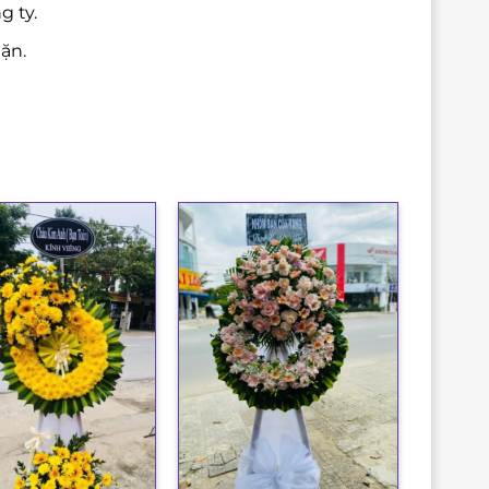
g ty.
ặn.