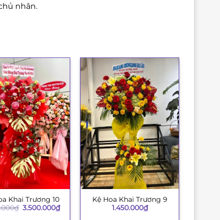
chủ nhân.
oa Khai Trương 10
Kệ Hoa Khai Trương 9
+
Giá
Giá
.000
₫
3.500.000
₫
1.450.000
₫
gốc
hiện