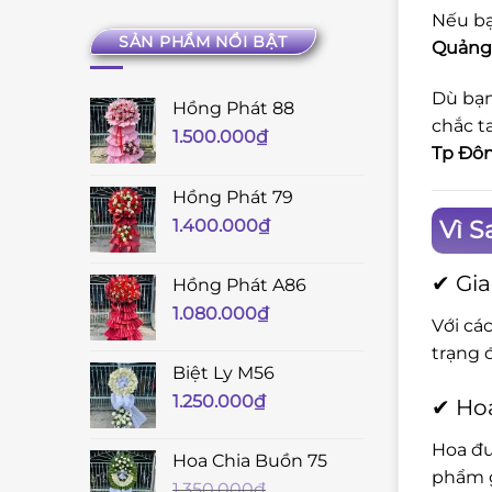
Nếu bạ
SẢN PHẨM NỔI BẬT
Quảng 
Dù bạn
Hồng Phát 88
chắc t
1.500.000
₫
Tp Đôn
Hồng Phát 79
Vì S
1.400.000
₫
✔ Gia
Hồng Phát A86
1.080.000
₫
Với cá
trạng 
Biệt Ly M56
1.250.000
₫
✔ Hoa
Hoa đư
Hoa Chia Buồn 75
phẩm g
1.350.000
₫