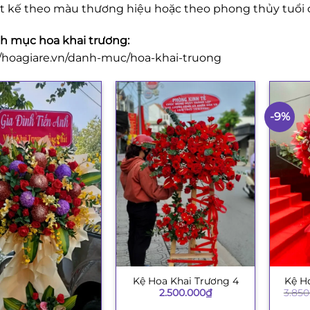
ết kế theo màu thương hiệu hoặc theo phong thủy tuổi 
 mục hoa khai trương:
//hoagiare.vn/danh-muc/hoa-khai-truong
-9%
Kệ Hoa Khai Trương 4
Kệ H
+
+
2.500.000
₫
3.850