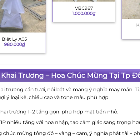
VBC967
+
1.000.000
₫
K
+
Biệt Ly A05
980.000
₫
 Khai Trương – Hoa Chúc Mừng Tại Tp Đ
ai trương cần tươi, nổi bật và mang ý nghĩa may mắn. T
gợi ý loại kệ, chiều cao và tone màu phù hợp.
hai trương 1–2 tầng gọn, phù hợp mặt tiền nhỏ.
IP nhiều tầng với hoa nhập, tạo cảm giác sang trọng hơ
 chúc mừng tông đỏ – vàng – cam, ý nghĩa phát tài – phá