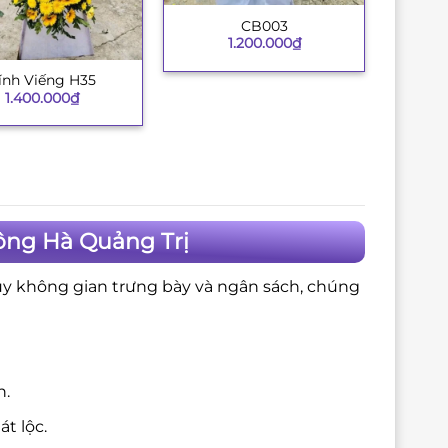
CB003
+
1.200.000
₫
ính Viếng H35
1.400.000
₫
ông Hà Quảng Trị
ùy không gian trưng bày và ngân sách, chúng
n.
t lộc.