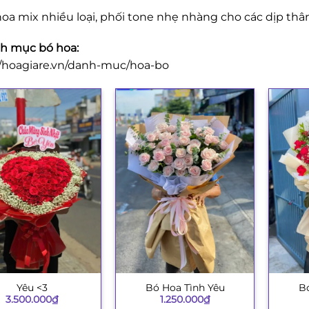
oa mix nhiều loại, phối tone nhẹ nhàng cho các dịp thâ
h mục bó hoa:
//hoagiare.vn/danh-muc/hoa-bo
Yêu <3
Bó Hoa Tình Yêu
Bó
+
+
3.500.000
₫
1.250.000
₫