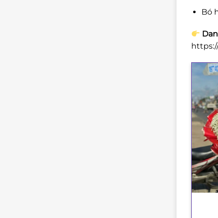
Bó h
Dan
https:
+