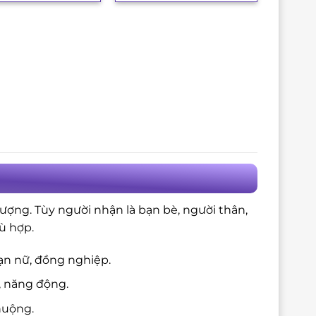
là:
tại
3.850.000₫.
là:
3.500.000₫.
ượng. Tùy người nhận là bạn bè, người thân,
ù hợp.
ạn nữ, đồng nghiệp.
, năng động.
huộng.