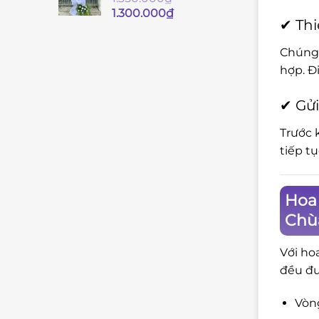
Giá
Giá
1.300.000
₫
✔ Thi
gốc
hiện
là:
tại
Chúng 
1.350.000₫.
là:
hợp. Đ
1.300.000₫.
✔ Gửi
Trước 
tiếp t
Hoa 
Chù
Với ho
đều đư
Vòng