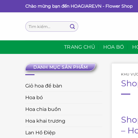
Bỏ
Chào mừng bạn đến HOAGIARE.VN - Flower Shop
qua
nội
Tìm
dung
kiếm:
TRANG CHỦ
HOA BÓ
H
DANH MỤC SẢN PHẨM
KHU VỰ
Sho
Giỏ hoa để bàn
Hoa bó
Hoa chia buồn
Sho
Hoa khai trương
– H
Lan Hồ Điệp