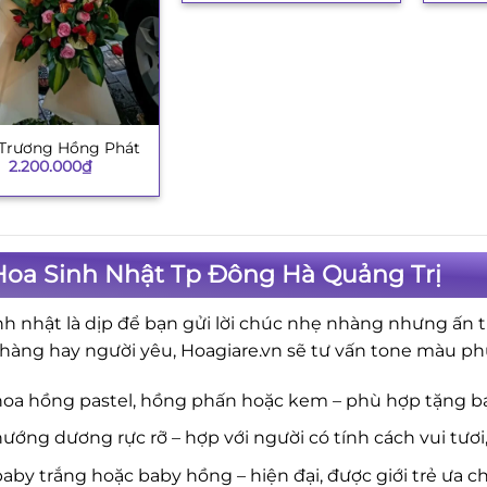
 Trương Hồng Phát
2.200.000
₫
Hoa Sinh Nhật Tp Đông Hà Quảng Trị
nh nhật là dịp để bạn gửi lời chúc nhẹ nhàng nhưng ấn t
hàng hay người yêu, Hoagiare.vn sẽ tư vấn tone màu ph
hoa hồng pastel, hồng phấn hoặc kem – phù hợp tặng b
ướng dương rực rỡ – hợp với người có tính cách vui tươi
aby trắng hoặc baby hồng – hiện đại, được giới trẻ ưa c