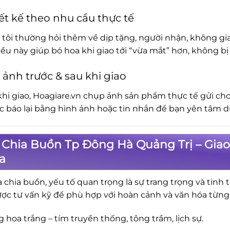
ết kế theo nhu cầu thực tế
tôi thường hỏi thêm về dịp tặng, người nhận, không gia
iều này giúp bó hoa khi giao tới “vừa mắt” hơn, không 
 ảnh trước & sau khi giao
khi giao, Hoagiare.vn chụp ảnh sản phẩm thực tế gửi cho
ục báo lại bằng hình ảnh hoặc tin nhắn để bạn yên tâm d
Chia Buồn Tp Đông Hà Quảng Trị – Giao
a
a chia buồn, yếu tố quan trọng là sự trang trọng và tinh 
ợc tư vấn kỹ để phù hợp với hoàn cảnh và văn hóa từng
 hoa trắng – tím truyền thống, tông trầm, lịch sự.