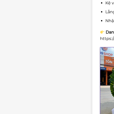
Kệ v
Lẵng
Nhậ
Danh
https: