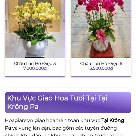
Chậu Lan Hồ Điệp 3
Chậu Lan Hồ Điệp 6
7.000.000
₫
3.500.000
₫
Khu Vực Giao Hoa Tươi Tại Tại
Krông Pa
Hoagiare.vn giao hoa trên toàn khu vực
Tại Krông
Pa
và vùng lân cận, bao gồm các tuyến đường
chính, khu dân cư, khu công nghiệp, trường học,