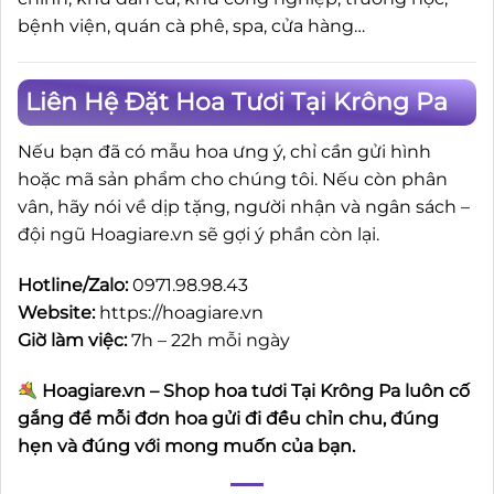
bệnh viện, quán cà phê, spa, cửa hàng…
Liên Hệ Đặt Hoa Tươi Tại Krông Pa
Nếu bạn đã có mẫu hoa ưng ý, chỉ cần gửi hình
hoặc mã sản phẩm cho chúng tôi. Nếu còn phân
vân, hãy nói về dịp tặng, người nhận và ngân sách –
đội ngũ Hoagiare.vn sẽ gợi ý phần còn lại.
Hotline/Zalo:
0971.98.98.43
Website:
https://hoagiare.vn
Giờ làm việc:
7h – 22h mỗi ngày
Hoagiare.vn – Shop hoa tươi Tại Krông Pa luôn cố
gắng để mỗi đơn hoa gửi đi đều chỉn chu, đúng
hẹn và đúng với mong muốn của bạn.