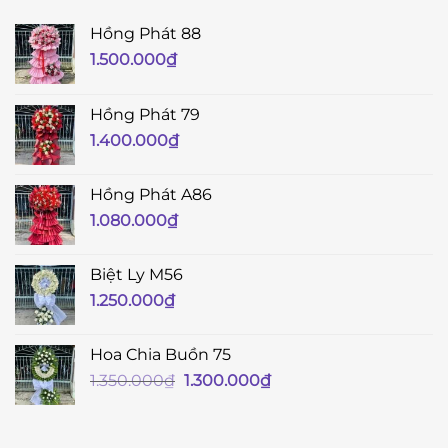
Hồng Phát 88
1.500.000
₫
Hồng Phát 79
1.400.000
₫
Hồng Phát A86
1.080.000
₫
Biệt Ly M56
1.250.000
₫
Hoa Chia Buồn 75
Giá
Giá
1.350.000
₫
1.300.000
₫
gốc
hiện
là:
tại
1.350.000₫.
là: