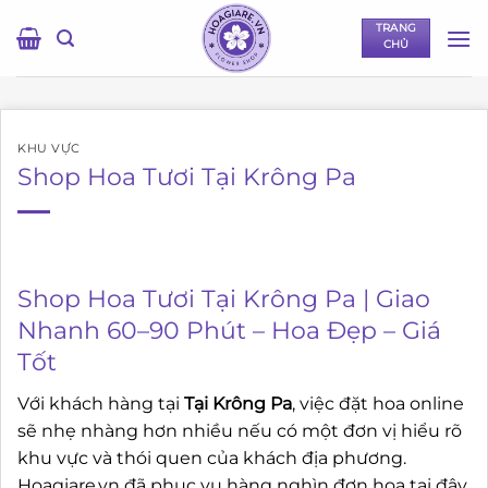
Bỏ
TRANG
qua
CHỦ
nội
dung
KHU VỰC
Shop Hoa Tươi Tại Krông Pa
Shop Hoa Tươi Tại Krông Pa | Giao
Nhanh 60–90 Phút – Hoa Đẹp – Giá
Tốt
Với khách hàng tại
Tại Krông Pa
, việc đặt hoa online
sẽ nhẹ nhàng hơn nhiều nếu có một đơn vị hiểu rõ
khu vực và thói quen của khách địa phương.
Hoagiare.vn đã phục vụ hàng nghìn đơn hoa tại đây