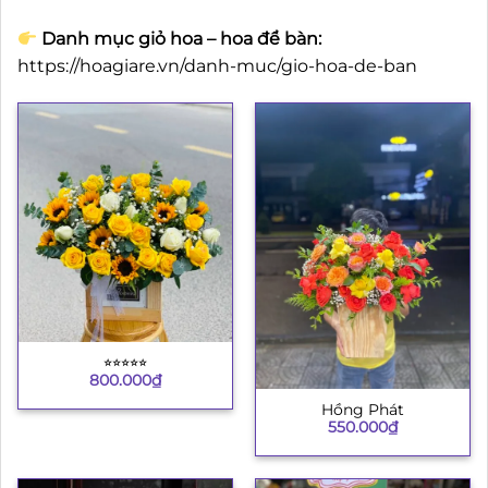
Danh mục giỏ hoa – hoa để bàn:
https://hoagiare.vn/danh-muc/gio-hoa-de-ban
⭐︎⭐︎⭐︎⭐︎⭐︎
800.000
₫
Hồng Phát
550.000
₫