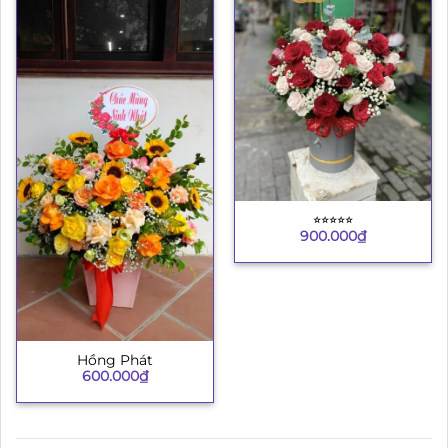
⭐︎⭐︎⭐︎⭐︎⭐︎
900.000
₫
Hồng Phát
600.000
₫