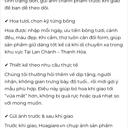
tình trạng đơn, gửi ảnh thành phẩm trước khi giao
để bạn dễ theo dõi.
✔ Hoa tươi, chọn kỹ từng bông
Hoa được nhập mỗi ngày, ưu tiên bông tươi, cánh
đều, màu đẹp. Khi cắm, thợ luôn cân đối form, giúp
sản phẩm giữ dáng tốt kể cả khi di chuyển xa trong
khu vực Tại Lan Chánh – Thanh Hóa.
✔ Thiết kế theo nhu cầu thực tế
Chúng tôi thường hỏi thêm về dịp tặng, người
nhận, không gian trưng bày, độ tuổi… rồi mới gợi ý
mẫu phù hợp. Điều này giúp bó hoa khi giao tới
“vừa mắt” hơn, không bị quá rực hoặc quá nhạt so
với mong muốn.
✔ Gửi ảnh trước & sau khi giao
Trước khi giao, Hoagiare.vn chụp ảnh sản phẩm