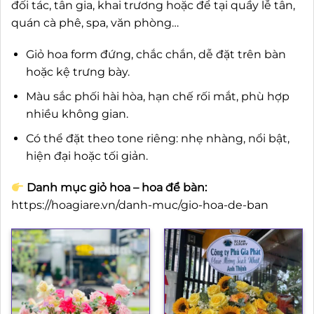
đối tác, tân gia, khai trương hoặc để tại quầy lễ tân,
quán cà phê, spa, văn phòng…
Giỏ hoa form đứng, chắc chắn, dễ đặt trên bàn
hoặc kệ trưng bày.
Màu sắc phối hài hòa, hạn chế rối mắt, phù hợp
nhiều không gian.
Có thể đặt theo tone riêng: nhẹ nhàng, nổi bật,
hiện đại hoặc tối giản.
Danh mục giỏ hoa – hoa để bàn:
https://hoagiare.vn/danh-muc/gio-hoa-de-ban