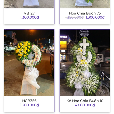
VB127
Hoa Chia Buồn 75
Giá
Giá
1.300.000
₫
1.350.000
₫
1.300.000
₫
gốc
hiện
là:
tại
1.350.000₫.
là:
1.300
HCB356
Kệ Hoa Chia Buồn 10
1.200.000
₫
4.000.000
₫