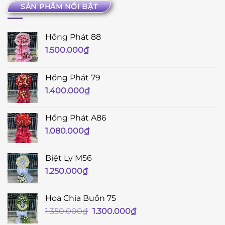
SẢN PHẨM NỔI BẬT
Hồng Phát 88
1.500.000
₫
Hồng Phát 79
1.400.000
₫
Hồng Phát A86
1.080.000
₫
Biệt Ly M56
1.250.000
₫
Hoa Chia Buồn 75
Giá
Giá
1.350.000
₫
1.300.000
₫
gốc
hiện