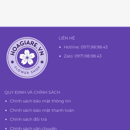
là:
tại
1.350.000₫.
là:
1.300.000₫.
LIÊN HỆ
Hotline:
0971.98.98.43
Zalo: 0971.98.98.43
QUY ĐỊNH VÀ CHÍNH SÁCH
Chính sách bảo mật thông tin
Chính sách bảo mật thanh toán
Chính sách đổi trả
Chính sách vận chuyển