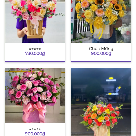
⭐︎⭐︎⭐︎⭐︎⭐︎
Chúc Mừng
730.000
₫
900.000
₫
⭐︎⭐︎⭐︎⭐︎⭐︎
900.000
₫