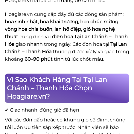
Hoagiare.vn là lựa chọn đáng để cân nhắc.
Hoagiare.vn cung cấp đầy đủ các dòng sản phẩm:
hoa sinh nhật, hoa khai trương, hoa chúc mừng,
vòng hoa chia buồn, lan hồ điệp, giỏ hoa nghệ
thuật
cùng dịch vụ
điện hoa Tại Lan Chánh – Thanh
Hóa
giao nhanh trong ngày. Các đơn hoa tại
Tại Lan
Chánh – Thanh Hóa
thường được xử lý và giao trong
khoảng
60–90 phút
tính từ lúc chốt mẫu.
Vì Sao Khách Hàng Tại Tại Lan
Chánh – Thanh Hóa Chọn
Hoagiare.vn?
✔ Giao nhanh, đúng giờ đã hẹn
Với các đơn gấp hoặc có khung giờ cố định, chúng
tôi luôn ưu tiên sắp xếp trước. Nhân viên sẽ báo