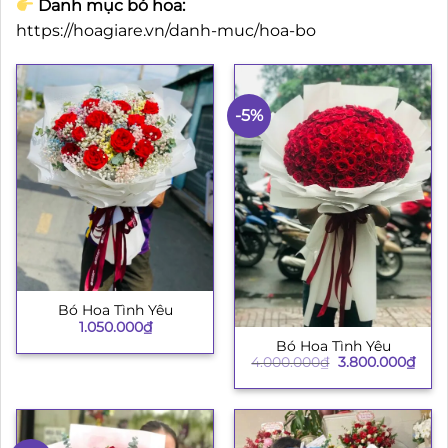
Danh mục bó hoa:
https://hoagiare.vn/danh-muc/hoa-bo
-5%
Bó Hoa Tình Yêu
1.050.000
₫
Bó Hoa Tình Yêu
Giá
Giá
4.000.000
₫
3.800.000
₫
gốc
hiện
là:
tại
4.000.000₫.
là:
3.80