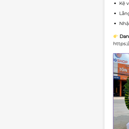
Kệ v
Lẵng
Nhậ
Danh
https: