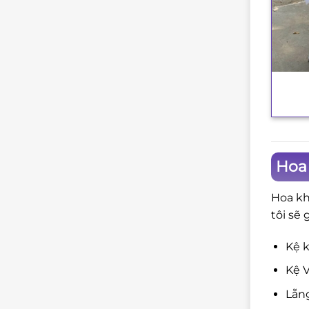
+
Hoa
Hoa kh
tôi sẽ 
Kệ k
Kệ V
Lẵng