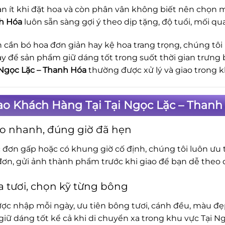
n ít khi đặt hoa và còn phân vân không biết nên chọn m
h Hóa
luôn sẵn sàng gợi ý theo dịp tặng, độ tuổi, mối qu
 cần bó hoa đơn giản hay kệ hoa trang trọng, chúng tôi
ay để sản phẩm giữ dáng tốt trong suốt thời gian trưng 
 Ngọc Lặc – Thanh Hóa
thường được xử lý và giao trong
ao Khách Hàng Tại Tại Ngọc Lặc – Than
o nhanh, đúng giờ đã hẹn
c đơn gấp hoặc có khung giờ cố định, chúng tôi luôn ưu t
đơn, gửi ảnh thành phẩm trước khi giao để bạn dễ theo d
 tươi, chọn kỹ từng bông
ợc nhập mỗi ngày, ưu tiên bông tươi, cánh đều, màu đẹp.
iữ dáng tốt kể cả khi di chuyển xa trong khu vực Tại N