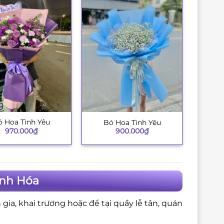
 Hoa Tình Yêu
Bó Hoa Tình Yêu
+
970.000
₫
900.000
₫
anh Hóa
gia, khai trương hoặc để tại quầy lễ tân, quán