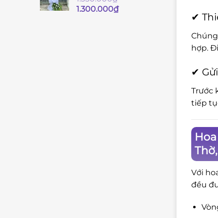
Giá
Giá
1.300.000
₫
✔ Thi
gốc
hiện
là:
tại
Chúng 
1.350.000₫.
là:
hợp. Đ
1.300.000₫.
✔ Gửi
Trước 
tiếp t
Hoa 
Thờ
Với ho
đều đư
Vòng