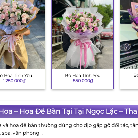
Bó
ó Hoa Tình Yêu
Bó Hoa Tình Yêu
+
+
1.250.000
₫
850.000
₫
Hoa – Hoa Để Bàn Tại Tại Ngọc Lặc – Th
a và hoa để bàn thường dùng cho dịp gặp gỡ đối tác, tân 
, spa, văn phòng…