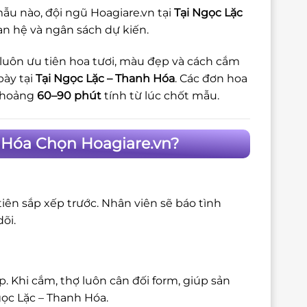
ẫu nào, đội ngũ Hoagiare.vn tại
Tại Ngọc Lặc
an hệ và ngân sách dự kiến.
 luôn ưu tiên hoa tươi, màu đẹp và cách cắm
bày tại
Tại Ngọc Lặc – Thanh Hóa
. Các đơn hoa
 khoảng
60–90 phút
tính từ lúc chốt mẫu.
h Hóa Chọn Hoagiare.vn?
iên sắp xếp trước. Nhân viên sẽ báo tình
õi.
 Khi cắm, thợ luôn cân đối form, giúp sản
gọc Lặc – Thanh Hóa.