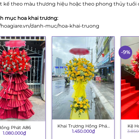
ết kế theo màu thương hiệu hoặc theo phong thủy tuổi 
 mục hoa khai trương:
//hoagiare.vn/danh-muc/hoa-khai-truong
-9%
Khai Trương Hồng Phát
Kệ H
+
+
Hồng Phát A86
1.450.000
₫
3.850
003
1.080.000
₫