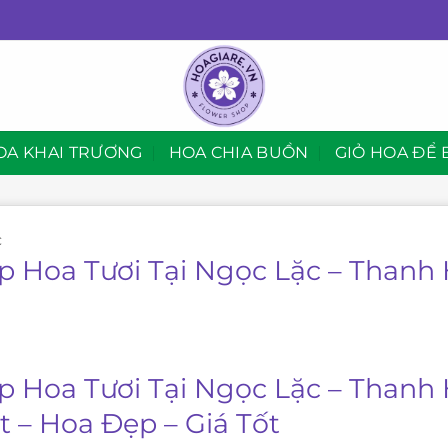
OA KHAI TRƯƠNG
HOA CHIA BUỒN
GIỎ HOA ĐỂ 
C
p Hoa Tươi Tại Ngọc Lặc – Thanh
p Hoa Tươi Tại Ngọc Lặc – Thanh
t – Hoa Đẹp – Giá Tốt