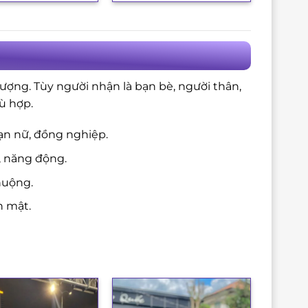
là:
tại
3.850.000₫.
là:
3.500.000₫.
ượng. Tùy người nhận là bạn bè, người thân,
ù hợp.
ạn nữ, đồng nghiệp.
, năng động.
huộng.
n mật.