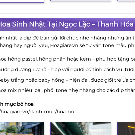
oa Sinh Nhật Tại Ngọc Lặc – Thanh Hóa
nh nhật là dịp để bạn gửi lời chúc nhẹ nhàng nhưng ấn t
hàng hay người yêu, Hoagiare.vn sẽ tư vấn tone màu ph
hoa hồng pastel, hồng phấn hoặc kem – phù hợp tặng b
ướng dương rực rỡ – hợp với người có tính cách vui tươi
aby trắng hoặc baby hồng – hiện đại, được giới trẻ ưa c
oa mix nhiều loại, phối tone nhẹ nhàng cho các dịp thâ
h mục bó hoa:
//hoagiare.vn/danh-muc/hoa-bo