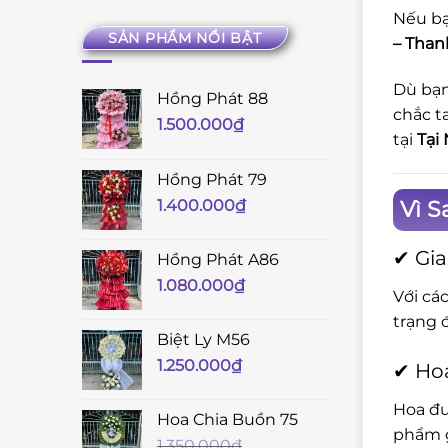
Nếu bạ
SẢN PHẨM NỔI BẬT
– Than
Dù bạn
Hồng Phát 88
chắc t
1.500.000
₫
tại
Tại
Hồng Phát 79
Vì S
1.400.000
₫
✔ Gia
Hồng Phát A86
1.080.000
₫
Với cá
trạng 
Biệt Ly M56
1.250.000
₫
✔ Hoa
Hoa đư
Hoa Chia Buồn 75
phẩm g
1.350.000
₫