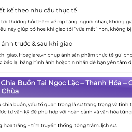
ết kế theo nhu cầu thực tế
tôi thường hỏi thêm về dịp tặng, người nhận, không gia
iều này giúp bó hoa khi giao tới “vừa mắt” hơn, không 
 ảnh trước & sau khi giao
khi giao, Hoagiare.vn chụp ảnh sản phẩm thực tế gửi cho
ục báo lại bằng hình ảnh hoặc tin nhắn để bạn yên tâm d
Chia Buồn Tại Ngọc Lặc – Thanh Hóa – G
, Chùa
a chia buồn, yếu tố quan trọng là sự trang trọng và tinh 
ợc tư vấn kỹ để phù hợp với hoàn cảnh và văn hóa từng
 hoa trắng – tím truyền thống, tông trầm, lịch sự.