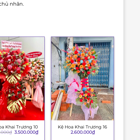
chủ nhân.
oa Khai Trương 10
Kệ Hoa Khai Trương 16
+
Giá
Giá
.000
₫
3.500.000
₫
2.600.000
₫
gốc
hiện