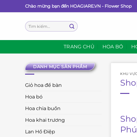
Bỏ
Chào mừng bạn đến HOAGIARE.VN - Flower Shop
qua
nội
Tìm
dung
kiếm:
TRANG CHỦ
HOA BÓ
H
DANH MỤC SẢN PHẨM
KHU VỰ
Sho
Giỏ hoa để bàn
Hoa bó
Hoa chia buồn
Sho
Hoa khai trương
Phú
Lan Hồ Điệp