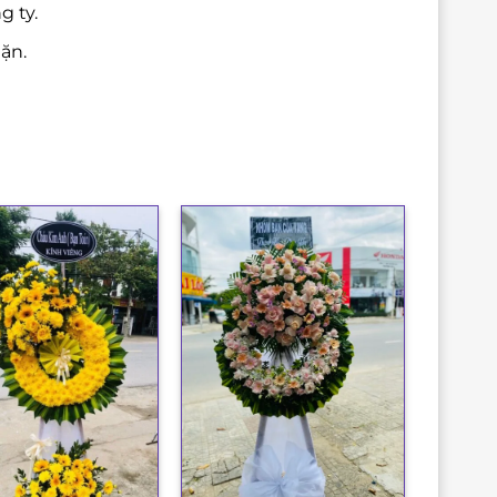
g ty.
ặn.