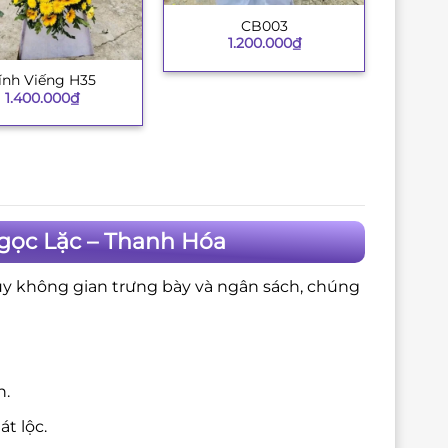
CB003
+
1.200.000
₫
ính Viếng H35
1.400.000
₫
gọc Lặc – Thanh Hóa
ùy không gian trưng bày và ngân sách, chúng
n.
t lộc.