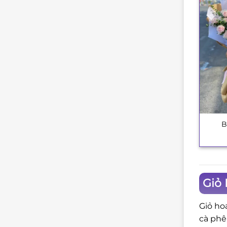
B
+
Giỏ 
Giỏ ho
cà phê