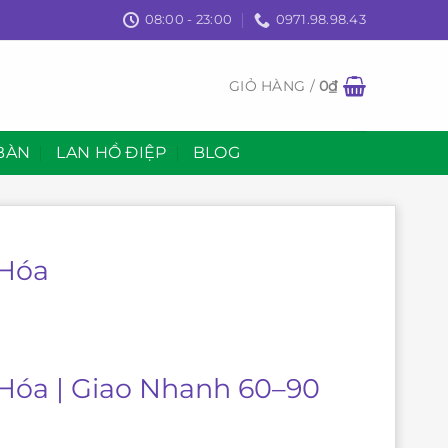
08:00 - 23:00
0971.98.98.43
GIỎ HÀNG /
0
₫
BÀN
LAN HỒ ĐIỆP
BLOG
 Hóa
 Hóa | Giao Nhanh 60–90