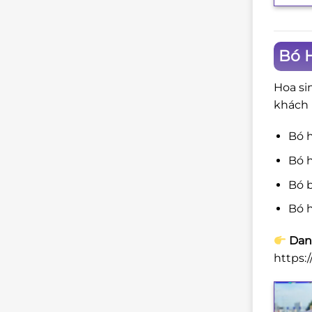
Bó H
Hoa si
khách 
Bó 
Bó h
Bó b
Bó h
Dan
https: