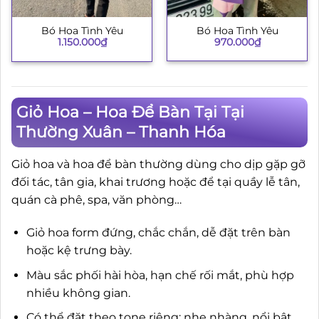
Bó Hoa Tình Yêu
Bó Hoa Tình Yêu
970.000
₫
1.150.000
₫
Giỏ Hoa – Hoa Để Bàn Tại Tại
Thường Xuân – Thanh Hóa
Giỏ hoa và hoa để bàn thường dùng cho dịp gặp gỡ
đối tác, tân gia, khai trương hoặc để tại quầy lễ tân,
quán cà phê, spa, văn phòng…
Giỏ hoa form đứng, chắc chắn, dễ đặt trên bàn
hoặc kệ trưng bày.
Màu sắc phối hài hòa, hạn chế rối mắt, phù hợp
nhiều không gian.
Có thể đặt theo tone riêng: nhẹ nhàng, nổi bật,