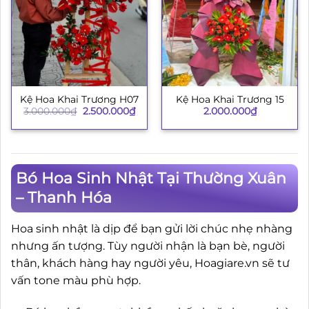
Kệ Hoa Khai Trương H07
Kệ Hoa Khai Trương 15
Giá
Giá
3.000.000
₫
2.500.000
₫
2.000.000
₫
gốc
hiện
là:
tại
3.000.000₫.
là:
2.500.000₫.
Bó Hoa Sinh Nhật Tại Thường Xuân
– Thanh Hóa
Hoa sinh nhật là dịp để bạn gửi lời chúc nhẹ nhàng
nhưng ấn tượng. Tùy người nhận là bạn bè, người
thân, khách hàng hay người yêu, Hoagiare.vn sẽ tư
vấn tone màu phù hợp.