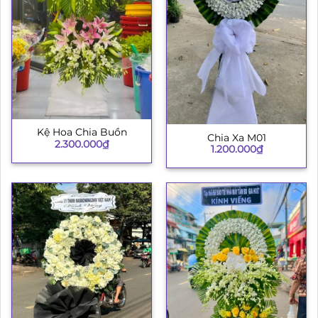
Kệ Hoa Chia Buồn
Chia Xa M01
2.300.000
₫
1.200.000
₫