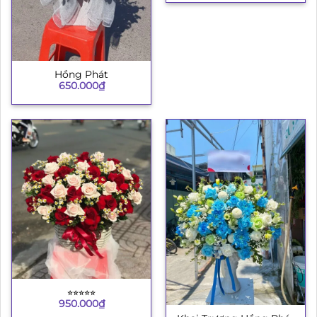
Hồng Phát
650.000
₫
⭐︎⭐︎⭐︎⭐︎⭐︎
950.000
₫