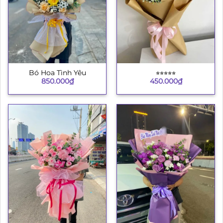
Bó Hoa Tình Yêu
⭐︎⭐︎⭐︎⭐︎⭐︎
850.000
₫
450.000
₫