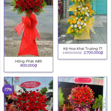
Kệ Hoa Khai Trương 17
Giá
Giá
2.800.000
₫
2.700.000
₫
gốc
hiện
là:
tại
Hồng Phát A89
2.800.000₫.
là:
2.70
800.000
₫
-17%