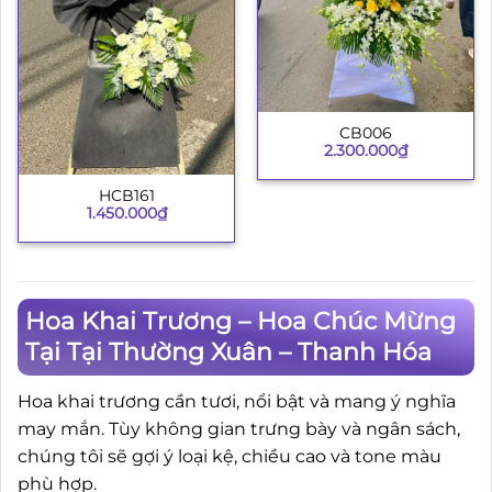
CB006
2.300.000
₫
HCB161
1.450.000
₫
Hoa Khai Trương – Hoa Chúc Mừng
Tại Tại Thường Xuân – Thanh Hóa
Hoa khai trương cần tươi, nổi bật và mang ý nghĩa
may mắn. Tùy không gian trưng bày và ngân sách,
chúng tôi sẽ gợi ý loại kệ, chiều cao và tone màu
phù hợp.