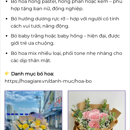
Bó hoa hồng pastel, hồng phấn hoặc kem – phù
hợp tặng bạn nữ, đồng nghiệp.
Bó hướng dương rực rỡ – hợp với người có tính
cách vui tươi, năng động.
Bó baby trắng hoặc baby hồng – hiện đại, được
giới trẻ ưa chuộng.
Bó hoa mix nhiều loại, phối tone nhẹ nhàng cho
các dịp thân mật.
Danh mục bó hoa:
https://hoagiare.vn/danh-muc/hoa-bo