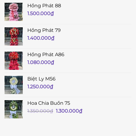
Hồng Phát 88
1.500.000
₫
Hồng Phát 79
1.400.000
₫
Hồng Phát A86
1.080.000
₫
Biệt Ly M56
1.250.000
₫
Hoa Chia Buồn 75
Giá
Giá
1.350.000
₫
1.300.000
₫
gốc
hiện
là:
tại
1.350.000₫.
là: