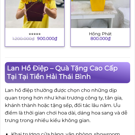
⭐︎⭐︎⭐︎⭐︎⭐︎
Hồng Phát
Giá
Giá
1.200.000
₫
900.000
₫
800.000
₫
gốc
hiện
là:
tại
1.200.000₫.
là:
900.000₫.
Lan Hồ Điệp – Quà Tặng Cao Cấp
Tại Tại Tiền Hải Thái Bình
Lan hồ điệp thường được chọn cho những dịp
quan trọng hơn như khai trương công ty, tân gia,
khánh thành hoặc tặng sếp, đối tác lâu năm. Ưu
điểm là thời gian chơi hoa dài, dáng hoa sang và dễ
trưng trong nhiều kiểu không gian.
Khai trương cửa hàng, văn phòng, showroom.