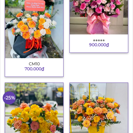
⭐︎⭐︎⭐︎⭐︎⭐︎
900.000
₫
CM10
700.000
₫
-25%