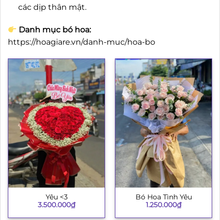
các dịp thân mật.
Danh mục bó hoa:
https://hoagiare.vn/danh-muc/hoa-bo
Yêu <3
Bó Hoa Tình Yêu
3.500.000
₫
1.250.000
₫