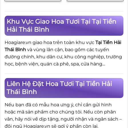
là:
tại
là:
tại
5.000.000₫.
là:
3.500.000₫.
là:
4.500.000₫.
3.200
Khu Vực Giao Hoa Tươi Tại Tại Tiền
Hải Thái Bình
Hoagiare.vn giao hoa trên toàn khu vực
Tại Tiền Hải
Thái Bình
và vùng lân cận, bao gồm các tuyến
đường chính, khu dân cư, khu công nghiệp, trường
học, bệnh viện, quán cà phê, spa, cửa hàng…
Liên Hệ Đặt Hoa Tươi Tại Tiền Hải
Thái Bình
Nếu bạn đã có mẫu hoa ưng ý, chỉ cần gửi hình
hoặc mã sản phẩm cho chúng tôi. Nếu còn phân
vân, hãy nói về dịp tặng, người nhận và ngân sách –
đội ngũ Hoagiare.vn sẽ gợi ý phần còn lại.