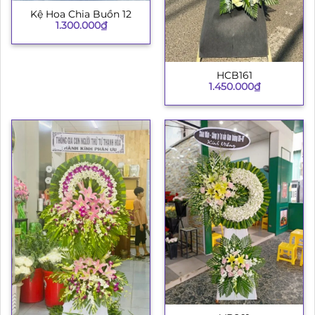
Kệ Hoa Chia Buồn 12
1.300.000
₫
HCB161
1.450.000
₫