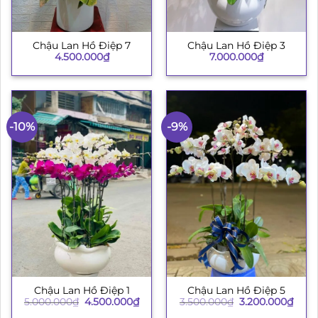
Chậu Lan Hồ Điệp 7
Chậu Lan Hồ Điệp 3
4.500.000
₫
7.000.000
₫
-10%
-9%
Chậu Lan Hồ Điệp 1
Chậu Lan Hồ Điệp 5
Giá
Giá
Giá
Giá
5.000.000
₫
4.500.000
₫
3.500.000
₫
3.200.000
₫
gốc
hiện
gốc
hiện