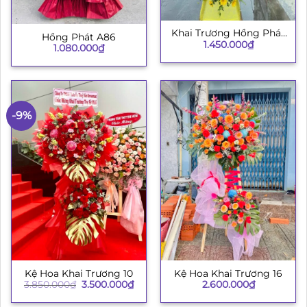
Khai Trương Hồng Phát
Hồng Phát A86
1.450.000
₫
003
1.080.000
₫
-9%
Kệ Hoa Khai Trương 10
Kệ Hoa Khai Trương 16
Giá
Giá
3.850.000
₫
3.500.000
₫
2.600.000
₫
gốc
hiện
là:
tại