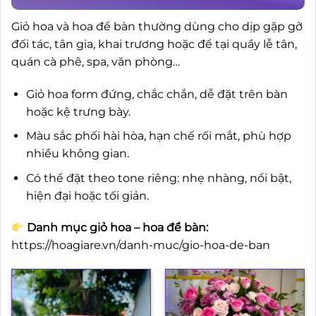
Giỏ hoa và hoa để bàn thường dùng cho dịp gặp gỡ
đối tác, tân gia, khai trương hoặc để tại quầy lễ tân,
quán cà phê, spa, văn phòng…
Giỏ hoa form đứng, chắc chắn, dễ đặt trên bàn
hoặc kệ trưng bày.
Màu sắc phối hài hòa, hạn chế rối mắt, phù hợp
nhiều không gian.
Có thể đặt theo tone riêng: nhẹ nhàng, nổi bật,
hiện đại hoặc tối giản.
Danh mục giỏ hoa – hoa để bàn:
https://hoagiare.vn/danh-muc/gio-hoa-de-ban