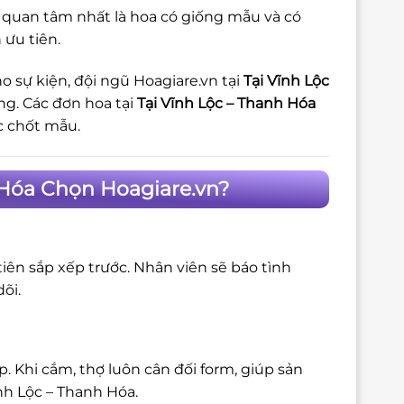
 quan tâm nhất là hoa có giống mẫu và có
 ưu tiên.
o sự kiện, đội ngũ Hoagiare.vn tại
Tại Vĩnh Lộc
ng. Các đơn hoa tại
Tại Vĩnh Lộc – Thanh Hóa
c chốt mẫu.
 Hóa Chọn Hoagiare.vn?
iên sắp xếp trước. Nhân viên sẽ báo tình
õi.
 Khi cắm, thợ luôn cân đối form, giúp sản
nh Lộc – Thanh Hóa.