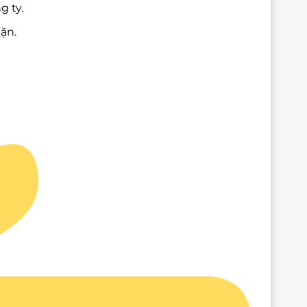
g ty.
ặn.