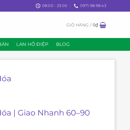
08:00 - 23:00
0971.98.98.43
GIỎ HÀNG /
0
₫
BÀN
LAN HỒ ĐIỆP
BLOG
Hóa
Hóa | Giao Nhanh 60–90