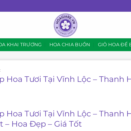
OA KHAI TRƯƠNG
HOA CHIA BUỒN
GIỎ HOA ĐỂ 
C
p Hoa Tươi Tại Vĩnh Lộc – Thanh 
p Hoa Tươi Tại Vĩnh Lộc – Thanh 
t – Hoa Đẹp – Giá Tốt