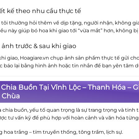
ết kế theo nhu cầu thực tế
tôi thường hỏi thêm về dịp tặng, người nhận, không gia
iều này giúp bó hoa khi giao tới “vừa mắt” hơn, không 
 ảnh trước & sau khi giao
khi giao, Hoagiare.vn chụp ảnh sản phẩm thực tế gửi cho
ục báo lại bằng hình ảnh hoặc tin nhắn để bạn yên tâm d
Chia Buồn Tại Vĩnh Lộc – Thanh Hóa – G
, Chùa
a chia buồn, yếu tố quan trọng là sự trang trọng và tinh 
ợc tư vấn kỹ để phù hợp với hoàn cảnh và văn hóa từng
 hoa trắng – tím truyền thống, tông trầm, lịch sự.