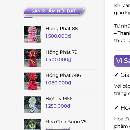
Khi cầ
SẢN PHẨM NỔI BẬT
giao kị
Từ nhữ
Hồng Phát 88
– Than
1.500.000
₫
thường
Hồng Phát 79
Vì S
1.400.000
₫
✔ Gia
Hồng Phát A86
1.080.000
₫
Với cá
trạng 
Biệt Ly M56
1.250.000
₫
✔ Hoa
Hoa đư
Hoa Chia Buồn 75
phẩm g
1.350.000
₫