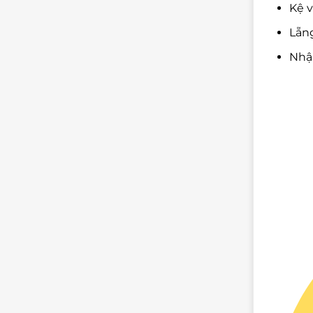
Kệ v
Lẵng
Nhậ