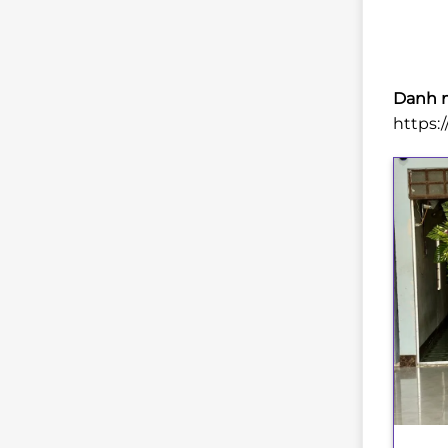
Danh m
https:
+