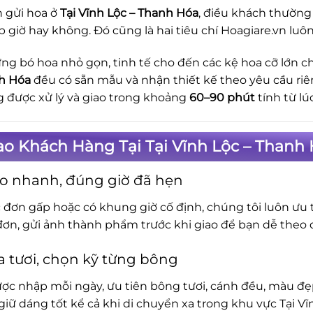
n gửi hoa ở
Tại Vĩnh Lộc – Thanh Hóa
, điều khách thường
p giờ hay không. Đó cũng là hai tiêu chí Hoagiare.vn luôn
ng bó hoa nhỏ gọn, tinh tế cho đến các kệ hoa cỡ lớn ch
h Hóa
đều có sẵn mẫu và nhận thiết kế theo yêu cầu riê
 được xử lý và giao trong khoảng
60–90 phút
tính từ lú
ao Khách Hàng Tại Tại Vĩnh Lộc – Thanh
o nhanh, đúng giờ đã hẹn
c đơn gấp hoặc có khung giờ cố định, chúng tôi luôn ưu t
đơn, gửi ảnh thành phẩm trước khi giao để bạn dễ theo d
 tươi, chọn kỹ từng bông
ợc nhập mỗi ngày, ưu tiên bông tươi, cánh đều, màu đẹp.
iữ dáng tốt kể cả khi di chuyển xa trong khu vực Tại Vĩ