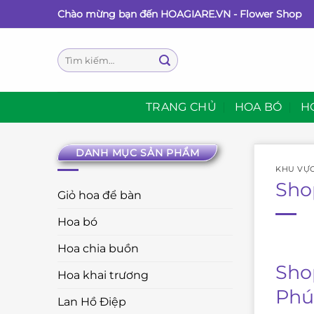
Bỏ
Chào mừng bạn đến HOAGIARE.VN - Flower Shop
qua
nội
Tìm
dung
kiếm:
TRANG CHỦ
HOA BÓ
H
DANH MỤC SẢN PHẨM
KHU VỰ
Sho
Giỏ hoa để bàn
Hoa bó
Hoa chia buồn
Sho
Hoa khai trương
Phú
Lan Hồ Điệp