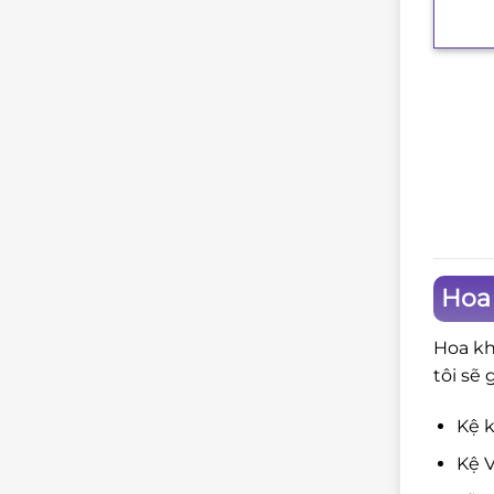
Hoa 
Hoa kh
tôi sẽ 
Kệ k
Kệ V