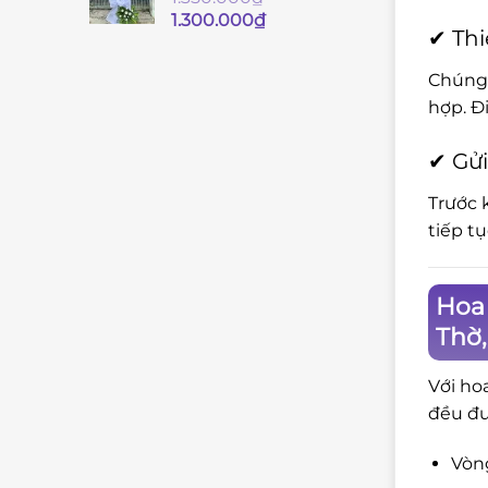
Giá
Giá
1.300.000
₫
✔ Thi
gốc
hiện
là:
tại
Chúng 
1.350.000₫.
là:
hợp. Đ
1.300.000₫.
✔ Gửi
Trước 
tiếp t
Hoa 
Thờ
Với ho
đều đư
Vòng