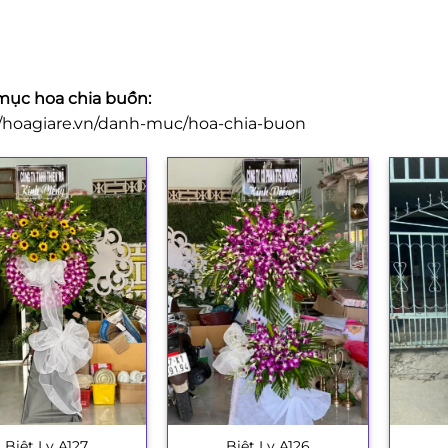
ục hoa chia buồn:
//hoagiare.vn/danh-muc/hoa-chia-buon
Biệt Ly A127
Biệt Ly A126
+
+