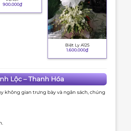
900.000
₫
Biệt Ly A125
+
1.600.000
₫
ĩnh Lộc – Thanh Hóa
ùy không gian trưng bày và ngân sách, chúng
n.