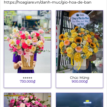
https://hoagiare.vn/danh-muc/gio-hoa-de-ban
⭐︎⭐︎⭐︎⭐︎⭐︎
Chúc Mừng
730.000
₫
900.000
₫