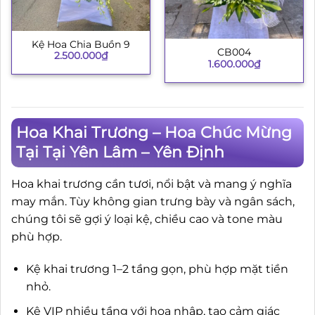
Kệ Hoa Chia Buồn 9
CB004
2.500.000
₫
1.600.000
₫
Hoa Khai Trương – Hoa Chúc Mừng
Tại Tại Yên Lâm – Yên Định
Hoa khai trương cần tươi, nổi bật và mang ý nghĩa
may mắn. Tùy không gian trưng bày và ngân sách,
chúng tôi sẽ gợi ý loại kệ, chiều cao và tone màu
phù hợp.
Kệ khai trương 1–2 tầng gọn, phù hợp mặt tiền
nhỏ.
Kệ VIP nhiều tầng với hoa nhập, tạo cảm giác