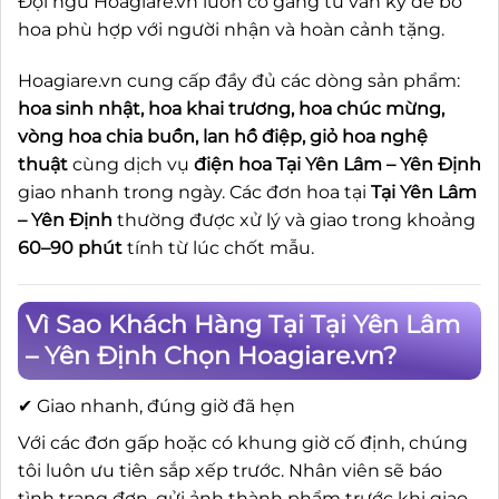
Đội ngũ Hoagiare.vn luôn cố gắng tư vấn kỹ để bó
hoa phù hợp với người nhận và hoàn cảnh tặng.
Hoagiare.vn cung cấp đầy đủ các dòng sản phẩm:
hoa sinh nhật, hoa khai trương, hoa chúc mừng,
vòng hoa chia buồn, lan hồ điệp, giỏ hoa nghệ
thuật
cùng dịch vụ
điện hoa Tại Yên Lâm – Yên Định
giao nhanh trong ngày. Các đơn hoa tại
Tại Yên Lâm
– Yên Định
thường được xử lý và giao trong khoảng
60–90 phút
tính từ lúc chốt mẫu.
Vì Sao Khách Hàng Tại Tại Yên Lâm
– Yên Định Chọn Hoagiare.vn?
✔ Giao nhanh, đúng giờ đã hẹn
Với các đơn gấp hoặc có khung giờ cố định, chúng
tôi luôn ưu tiên sắp xếp trước. Nhân viên sẽ báo
tình trạng đơn, gửi ảnh thành phẩm trước khi giao