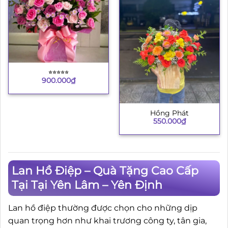
⭐︎⭐︎⭐︎⭐︎⭐︎
900.000
₫
Hồng Phát
550.000
₫
Lan Hồ Điệp – Quà Tặng Cao Cấp
Tại Tại Yên Lâm – Yên Định
Lan hồ điệp thường được chọn cho những dịp
quan trọng hơn như khai trương công ty, tân gia,