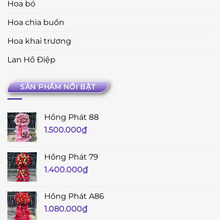
Hoa bó
Hoa chia buồn
Hoa khai trương
Lan Hồ Điệp
SẢN PHẨM NỔI BẬT
Hồng Phát 88
1.500.000
₫
Hồng Phát 79
1.400.000
₫
Hồng Phát A86
1.080.000
₫