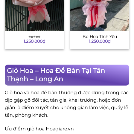
⭐︎⭐︎⭐︎⭐︎⭐︎
Bó Hoa Tình Yêu
1.250.000
₫
1.250.000
₫
Giỏ Hoa – Hoa Để Bàn Tại Tân
Thạnh – Long An
Giỏ hoa và hoa để bàn thường được dùng trong các
dịp gặp gỡ đối tác, tân gia, khai trương, hoặc đơn
giản là điểm xuyết cho không gian làm việc, quầy lễ
tân, phòng khách.
Ưu điểm giỏ hoa Hoagiare.vn