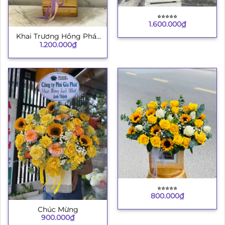
⭐︎⭐︎⭐︎⭐︎⭐︎
1.600.000
₫
Khai Trương Hồng Phát
1.200.000
₫
4
⭐︎⭐︎⭐︎⭐︎⭐︎
800.000
₫
Chúc Mừng
900.000
₫