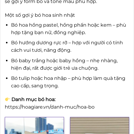
sẽ gợi ý form bó và tone màu phù hợp.
Một số gợi ý bó hoa sinh nhật
Bó hoa hồng pastel, hồng phấn hoặc kem – phù
hợp tặng bạn nữ, đồng nghiệp.
Bó hướng dương rực rỡ – hợp với người có tính
cách vui tươi, năng động.
Bó baby trắng hoặc baby hồng – nhẹ nhàng,
hiện đại, rất được giới trẻ ưa chuộng.
Bó tulip hoặc hoa nhập – phù hợp làm quà tặng
cao cấp, sang trọng.
Danh mục bó hoa:
https://hoagiare.vn/danh-muc/hoa-bo