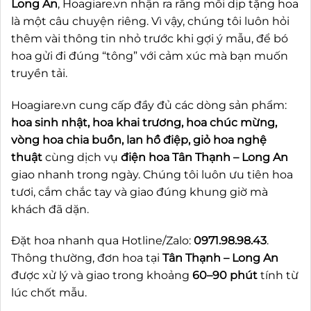
Long An
, Hoagiare.vn nhận ra rằng mỗi dịp tặng hoa
là một câu chuyện riêng. Vì vậy, chúng tôi luôn hỏi
thêm vài thông tin nhỏ trước khi gợi ý mẫu, để bó
hoa gửi đi đúng “tông” với cảm xúc mà bạn muốn
truyền tải.
Hoagiare.vn cung cấp đầy đủ các dòng sản phẩm:
hoa sinh nhật, hoa khai trương, hoa chúc mừng,
vòng hoa chia buồn, lan hồ điệp, giỏ hoa nghệ
thuật
cùng dịch vụ
điện hoa Tân Thạnh – Long An
giao nhanh trong ngày. Chúng tôi luôn ưu tiên hoa
tươi, cắm chắc tay và giao đúng khung giờ mà
khách đã dặn.
Đặt hoa nhanh qua Hotline/Zalo:
0971.98.98.43
.
Thông thường, đơn hoa tại
Tân Thạnh – Long An
được xử lý và giao trong khoảng
60–90 phút
tính từ
lúc chốt mẫu.