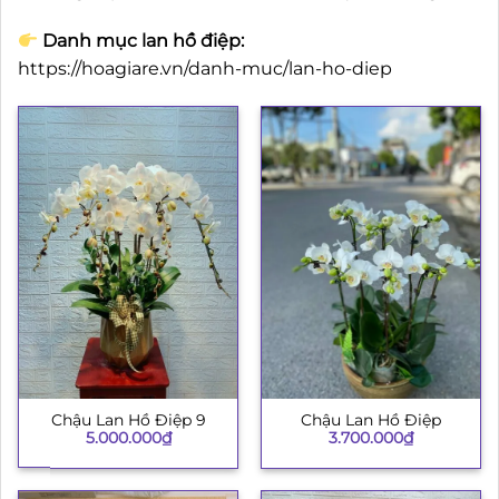
Danh mục lan hồ điệp:
https://hoagiare.vn/danh-muc/lan-ho-diep
Chậu Lan Hồ Điệp 9
Chậu Lan Hồ Điệp
5.000.000
₫
3.700.000
₫