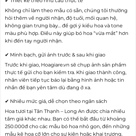
✔ Thiết kế theo nhu cầu thực tế
Không chỉ làm theo mẫu có sẵn, chúng tôi thường
hỏi thêm về người nhận, độ tuổi, mối quan hệ,
không gian trưng bày… để gợi ý kiểu hoa và tone
màu phù hợp. Điều này giúp bó hoa “vừa mắt” hơn
khi đến tay người nhận.
✔ Minh bạch, gửi ảnh trước & sau khi giao
Trước khi giao, Hoagiare.vn sẽ chụp ảnh sản phẩm
thực tế gửi cho bạn kiểm tra. Khi giao thành công,
nhân viên tiếp tục báo lại bằng hình ảnh hoặc tin
nhắn để bạn yên tâm dù đang ở xa.
✔ Nhiều mức giá, dễ chọn theo ngân sách
Hoa tươi tại Tân Thạnh – Long An được chia nhiều
tầm giá khác nhau. Bạn có thể bắt đầu từ khoảng
250.000đ cho các mẫu bó hoa nhỏ gọn, đến những
mẫu kệ hoa cỡ lớn cho sự kiện hoặc khai trương.