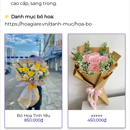
cao cấp, sang trọng.
Danh mục bó hoa:
https://hoagiare.vn/danh-muc/hoa-bo
Bó Hoa Tình Yêu
⭐︎⭐︎⭐︎⭐︎⭐︎
850.000
₫
450.000
₫