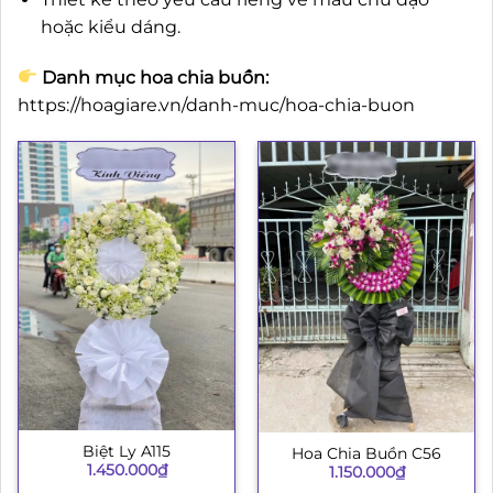
hoặc kiểu dáng.
Danh mục hoa chia buồn:
https://hoagiare.vn/danh-muc/hoa-chia-buon
Biệt Ly A115
Hoa Chia Buồn C56
1.450.000
₫
1.150.000
₫