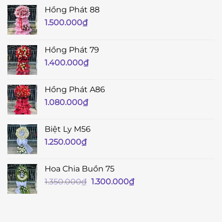
Hồng Phát 88
1.500.000
₫
Hồng Phát 79
1.400.000
₫
Hồng Phát A86
1.080.000
₫
Biệt Ly M56
1.250.000
₫
Hoa Chia Buồn 75
Giá
Giá
1.350.000
₫
1.300.000
₫
gốc
hiện
là:
tại
1.350.000₫.
là: