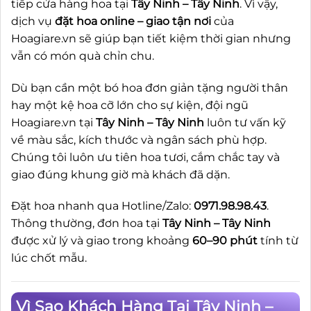
tiếp cửa hàng hoa tại
Tây Ninh – Tây Ninh
. Vì vậy,
dịch vụ
đặt hoa online – giao tận nơi
của
Hoagiare.vn sẽ giúp bạn tiết kiệm thời gian nhưng
vẫn có món quà chỉn chu.
Dù bạn cần một bó hoa đơn giản tặng người thân
hay một kệ hoa cỡ lớn cho sự kiện, đội ngũ
Hoagiare.vn tại
Tây Ninh – Tây Ninh
luôn tư vấn kỹ
về màu sắc, kích thước và ngân sách phù hợp.
Chúng tôi luôn ưu tiên hoa tươi, cắm chắc tay và
giao đúng khung giờ mà khách đã dặn.
Đặt hoa nhanh qua Hotline/Zalo:
0971.98.98.43
.
Thông thường, đơn hoa tại
Tây Ninh – Tây Ninh
được xử lý và giao trong khoảng
60–90 phút
tính từ
lúc chốt mẫu.
Vì Sao Khách Hàng Tại Tây Ninh –