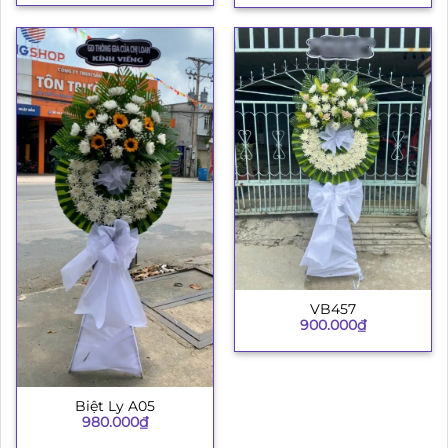
VB457
900.000
₫
Biệt Ly A05
980.000
₫