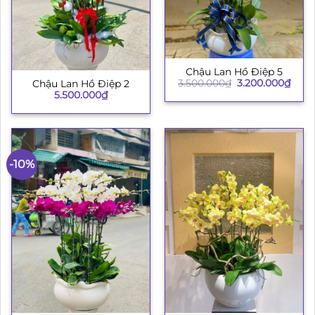
Chậu Lan Hồ Điệp 5
Giá
Giá
3.500.000
₫
3.200.000
₫
Chậu Lan Hồ Điệp 2
gốc
hiện
5.500.000
₫
là:
tại
3.500.000₫.
là:
3.200
-10%