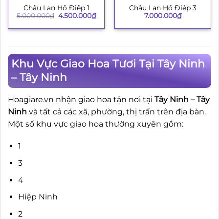
Chậu Lan Hồ Điệp 1
Chậu Lan Hồ Điệp 3
Giá
Giá
5.000.000
₫
4.500.000
₫
7.000.000
₫
gốc
hiện
là:
tại
5.000.000₫.
là:
4.500.000₫.
Khu Vực Giao Hoa Tươi Tại Tây Ninh
– Tây Ninh
Hoagiare.vn nhận giao hoa tận nơi tại
Tây Ninh – Tây
Ninh
và tất cả các xã, phường, thị trấn trên địa bàn.
Một số khu vực giao hoa thường xuyên gồm:
1
3
4
Hiệp Ninh
2