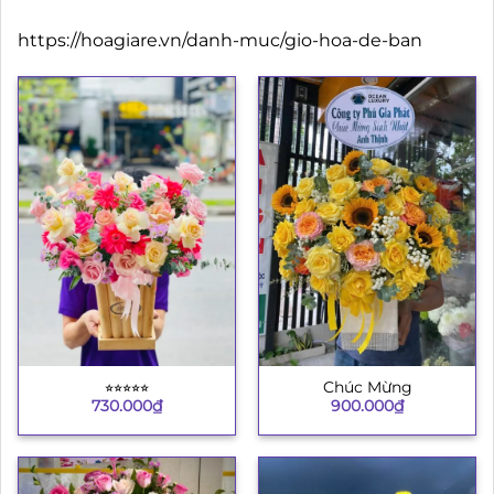
https://hoagiare.vn/danh-muc/gio-hoa-de-ban
⭐︎⭐︎⭐︎⭐︎⭐︎
Chúc Mừng
730.000
₫
900.000
₫