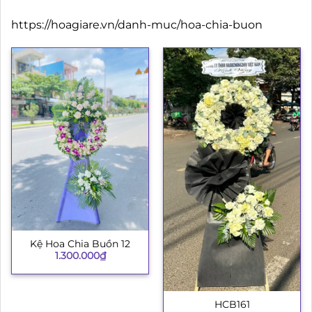
https://hoagiare.vn/danh-muc/hoa-chia-buon
Kệ Hoa Chia Buồn 12
1.300.000
₫
HCB161