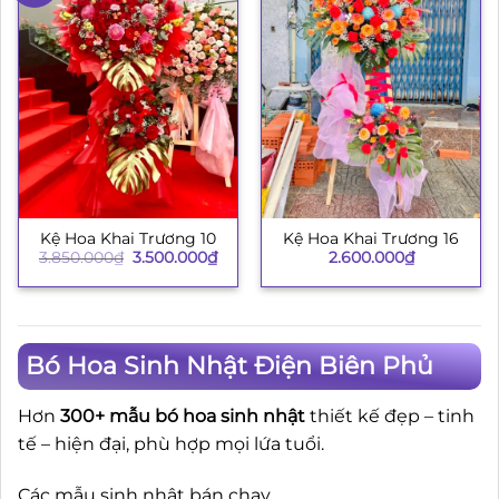
Kệ Hoa Khai Trương 10
Kệ Hoa Khai Trương 16
Giá
Giá
3.850.000
₫
3.500.000
₫
2.600.000
₫
gốc
hiện
là:
tại
3.850.000₫.
là:
3.500.000₫.
Bó Hoa Sinh Nhật Điện Biên Phủ
Hơn
300+ mẫu bó hoa sinh nhật
thiết kế đẹp – tinh
tế – hiện đại, phù hợp mọi lứa tuổi.
Các mẫu sinh nhật bán chạy