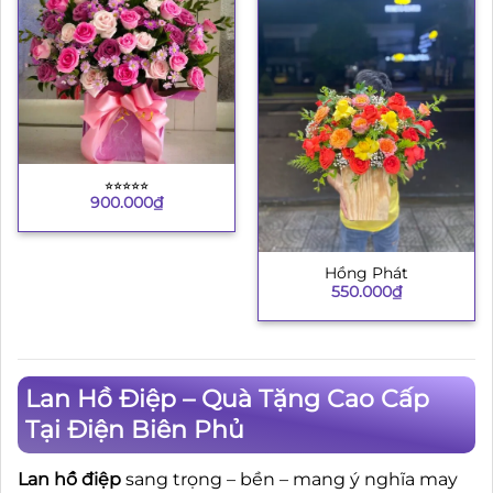
⭐︎⭐︎⭐︎⭐︎⭐︎
900.000
₫
Hồng Phát
550.000
₫
Lan Hồ Điệp – Quà Tặng Cao Cấp
Tại Điện Biên Phủ
Lan hồ điệp
sang trọng – bền – mang ý nghĩa may