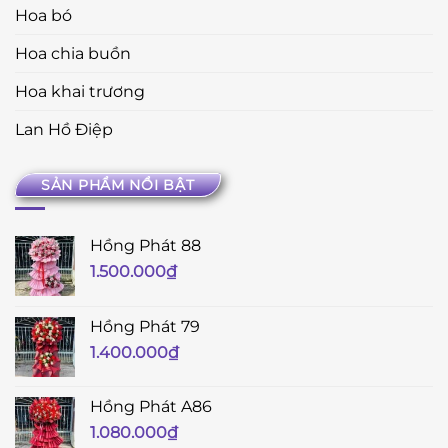
Hoa bó
Hoa chia buồn
Hoa khai trương
Lan Hồ Điệp
SẢN PHẨM NỔI BẬT
Hồng Phát 88
1.500.000
₫
Hồng Phát 79
1.400.000
₫
Hồng Phát A86
1.080.000
₫