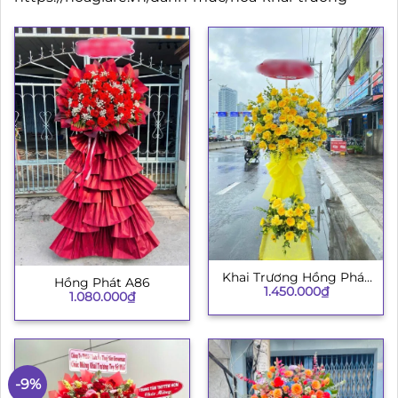
Khai Trương Hồng Phát
Hồng Phát A86
1.450.000
₫
003
1.080.000
₫
-9%