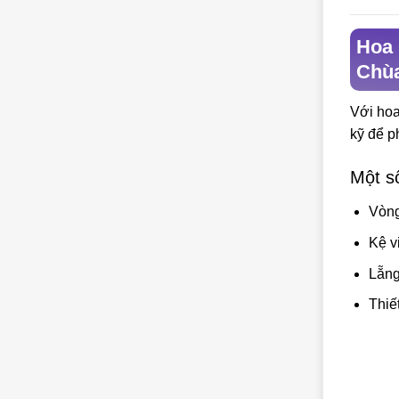
Hoa 
Chù
Với hoa
kỹ để p
Một s
Vòng
Kệ v
Lẵng
Thiế