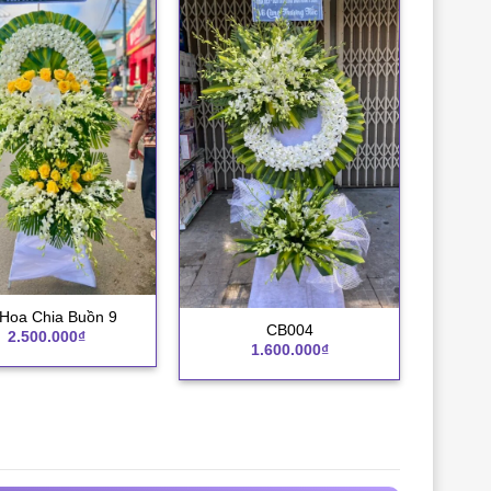
Hoa Chia Buồn 9
+
CB004
2.500.000
₫
1.600.000
₫