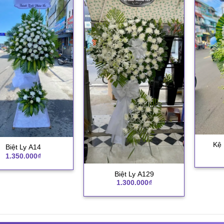
+
Kệ 
Biệt Ly A14
1.350.000
₫
+
Biệt Ly A129
1.300.000
₫