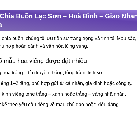
Chia Buồn Lạc Sơn – Hoà Bình – Giao Nhan
a
 chia buồn, chúng tôi ưu tiên sự trang trọng và tinh tế. Màu sắ
hù hợp hoàn cảnh và văn hóa từng vùng.
ố mẫu hoa viếng được đặt nhiều
 hoa trắng – tím truyền thống, tông trầm, lịch sự.
iếng 1–2 tầng, phù hợp gửi từ cá nhân, gia đình hoặc công ty.
 kính viếng tone trắng – xanh hoặc trắng – vàng nhã nhặn.
t kế theo yêu cầu riêng về màu chủ đạo hoặc kiểu dáng.