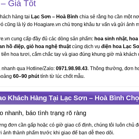
– Giá Tốt
hách hàng tại
Lạc Sơn – Hoà Bình
chia sẻ rằng họ cần một nơi
 Đó cũng là lý do Hoagiare.vn chú trọng khâu tư vấn và gửi ảnh m
e.vn cung cấp đầy đủ các dòng sản phẩm:
hoa sinh nhật, hoa
an hồ điệp, giỏ hoa nghệ thuật
cùng dịch vụ
điện hoa Lạc S
 tiên hoa tươi, cắm chắc tay và giao đúng khung giờ mà khách 
 nhanh qua Hotline/Zalo:
0971.98.98.43
. Thông thường, đơn h
khoảng
60–90 phút
tính từ lúc chốt mẫu.
ao Khách Hàng Tại Lạc Sơn – Hoà Bình Chọ
o nhanh, báo tình trạng rõ ràng
ng đơn cần gấp hoặc có giờ giao cố định, chúng tôi luôn chủ đ
i ảnh thành phẩm trước khi giao để bạn dễ theo dõi.