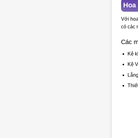
Hoa 
Với hoa
có các 
Các m
Kệ k
Kệ V
Lẵng
Thiế