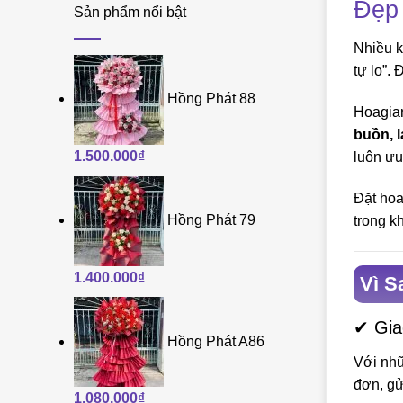
Đẹp 
Sản phẩm nổi bật
Nhiều k
tự lo”.
Hồng Phát 88
Hoagiar
buồn, l
1.500.000
₫
luôn ưu
Đặt hoa
Hồng Phát 79
trong 
1.400.000
₫
Vì S
✔ Gia
Hồng Phát A86
Với nhữ
đơn, gử
1.080.000
₫