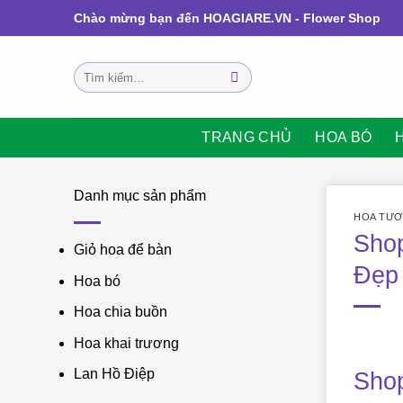
Bỏ
Chào mừng bạn đến HOAGIARE.VN - Flower Shop
qua
nội
Tìm
dung
kiếm:
TRANG CHỦ
HOA BÓ
Danh mục sản phẩm
HOA TƯƠ
Shop
Giỏ hoa để bàn
Đẹp 
Hoa bó
Hoa chia buồn
Hoa khai trương
Lan Hồ Điệp
Shop