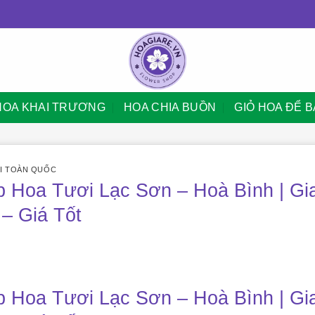
HOA KHAI TRƯƠNG
HOA CHIA BUỒN
GIỎ HOA ĐỂ 
I TOÀN QUỐC
 Hoa Tươi Lạc Sơn – Hoà Bình | Gi
– Giá Tốt
 Hoa Tươi Lạc Sơn – Hoà Bình | Gi