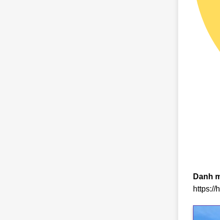
Danh m
https:/