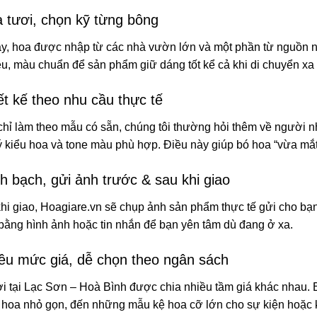
 tươi, chọn kỹ từng bông
y, hoa được nhập từ các nhà vườn lớn và một phần từ nguồn nh
u, màu chuẩn để sản phẩm giữ dáng tốt kể cả khi di chuyển xa
ết kế theo nhu cầu thực tế
hỉ làm theo mẫu có sẵn, chúng tôi thường hỏi thêm về người n
ý kiểu hoa và tone màu phù hợp. Điều này giúp bó hoa “vừa mắt
h bạch, gửi ảnh trước & sau khi giao
hi giao, Hoagiare.vn sẽ chụp ảnh sản phẩm thực tế gửi cho bạn 
 bằng hình ảnh hoặc tin nhắn để bạn yên tâm dù đang ở xa.
ều mức giá, dễ chọn theo ngân sách
i tại Lạc Sơn – Hoà Bình được chia nhiều tầm giá khác nhau. 
hoa nhỏ gọn, đến những mẫu kệ hoa cỡ lớn cho sự kiện hoặc 