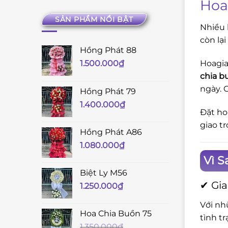
Hoa
SẢN PHẨM NỔI BẬT
Nhiều 
còn lạ
Hồng Phát 88
Hoagia
1.500.000
₫
chia b
ngày. 
Hồng Phát 79
1.400.000
₫
Đặt ho
giao t
Hồng Phát A86
1.080.000
₫
Vì S
Biệt Ly M56
✔ Gia
1.250.000
₫
Với nh
Hoa Chia Buồn 75
tình t
1.350.000
₫