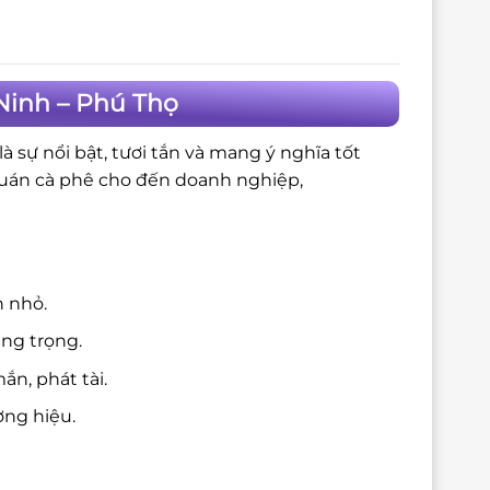
Ninh – Phú Thọ
 sự nổi bật, tươi tắn và mang ý nghĩa tốt
quán cà phê cho đến doanh nghiệp,
n nhỏ.
ang trọng.
n, phát tài.
ng hiệu.