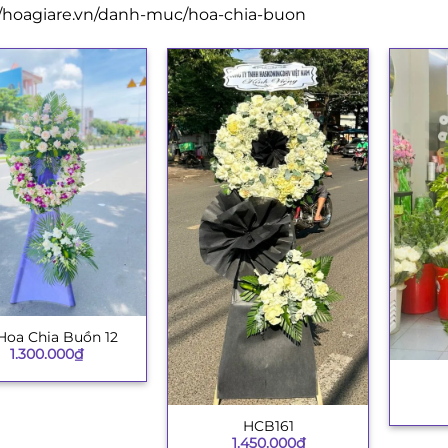
//hoagiare.vn/danh-muc/hoa-chia-buon
Hoa Chia Buồn 12
1.300.000
₫
+
HCB161
+
1.450.000
₫