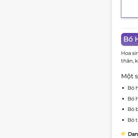
+
Bó 
Hoa si
thân, 
Một s
Bó 
Bó h
Bó b
Bó t
Dan