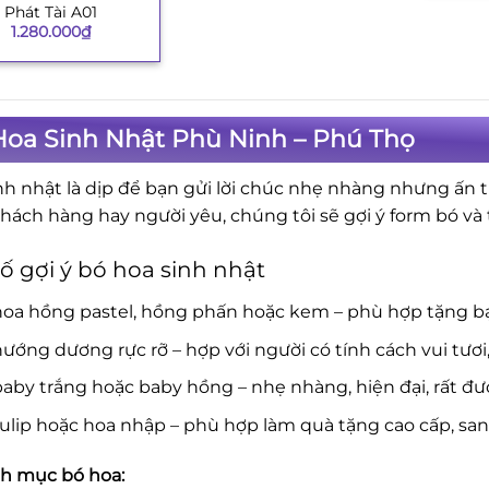
Phát Tài A01
1.280.000
₫
Hoa Sinh Nhật Phù Ninh – Phú Thọ
nh nhật là dịp để bạn gửi lời chúc nhẹ nhàng nhưng ấn 
khách hàng hay người yêu, chúng tôi sẽ gợi ý form bó v
ố gợi ý bó hoa sinh nhật
hoa hồng pastel, hồng phấn hoặc kem – phù hợp tặng b
ướng dương rực rỡ – hợp với người có tính cách vui tươi
aby trắng hoặc baby hồng – nhẹ nhàng, hiện đại, rất đượ
ulip hoặc hoa nhập – phù hợp làm quà tặng cao cấp, san
h mục bó hoa: