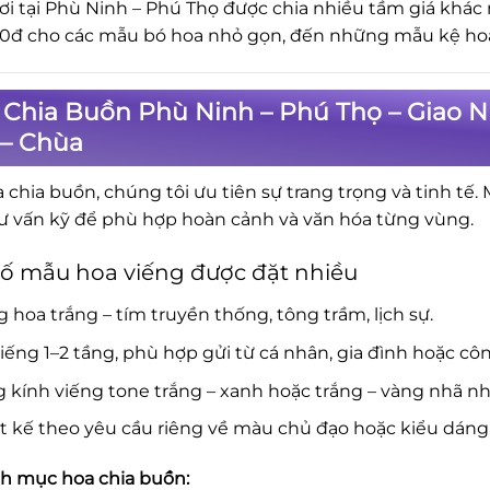
ơi tại Phù Ninh – Phú Thọ được chia nhiều tầm giá khác
0đ cho các mẫu bó hoa nhỏ gọn, đến những mẫu kệ hoa 
 Chia Buồn Phù Ninh – Phú Thọ – Giao 
 – Chùa
a chia buồn, chúng tôi ưu tiên sự trang trọng và tinh tế.
ư vấn kỹ để phù hợp hoàn cảnh và văn hóa từng vùng.
ố mẫu hoa viếng được đặt nhiều
 hoa trắng – tím truyền thống, tông trầm, lịch sự.
iếng 1–2 tầng, phù hợp gửi từ cá nhân, gia đình hoặc côn
 kính viếng tone trắng – xanh hoặc trắng – vàng nhã nh
t kế theo yêu cầu riêng về màu chủ đạo hoặc kiểu dáng
 mục hoa chia buồn: