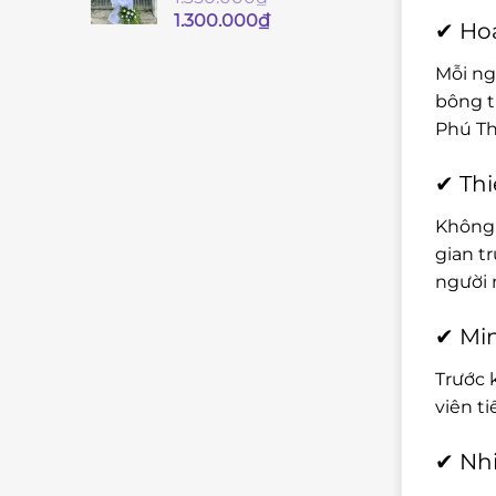
Giá
Giá
1.300.000
₫
✔ Hoa
gốc
hiện
là:
tại
Mỗi ng
1.350.000₫.
là:
bông t
1.300.000₫.
Phú Th
✔ Thi
Không 
gian t
người 
✔ Min
Trước 
viên t
✔ Nhi