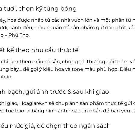
 tươi, chọn kỹ từng bông
ày, hoa được nhập từ các nhà vườn lớn và một phần từ 
ươi, cánh đều, màu chuẩn để sản phẩm giữ dáng tốt kể 
ọ – Phú Thọ.
ết kế theo nhu cầu thực tế
chỉ làm theo mẫu có sẵn, chúng tôi thường hỏi thêm về
rưng bày… để gợi ý kiểu hoa và tone màu phù hợp. Điều 
nhận.
h bạch, gửi ảnh trước & sau khi giao
khi giao, Hoagiare.vn sẽ chụp ảnh sản phẩm thực tế gửi 
iếp tục báo lại bằng hình ảnh hoặc tin nhắn để bạn yên 
ều mức giá, dễ chọn theo ngân sách