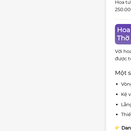
Hoa tư
250.00
Hoa
Thờ
Với ho
được t
Một s
Vòng
Kệ v
Lẵng
Thiế
Danh