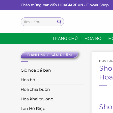
Bỏ
Chào mừng bạn đến HOAGIARE.VN - Flower Shop
qua
nội
Tìm
dung
kiếm:
TRANG CHỦ
HOA BÓ
H
DANH MỤC SẢN PHẨM
HOA TƯƠ
Sho
Giỏ hoa để bàn
Hoa
Hoa bó
Hoa chia buồn
Hoa khai trương
Sho
Lan Hồ Điệp