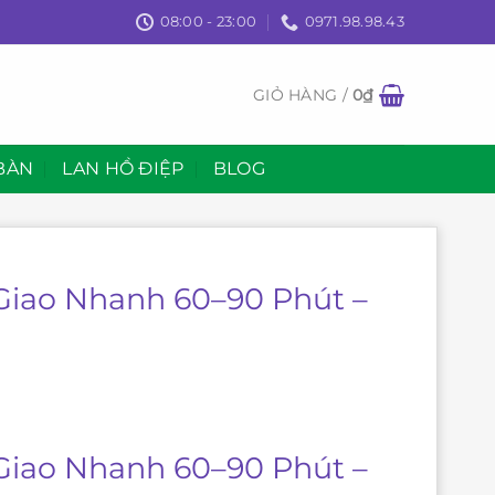
08:00 - 23:00
0971.98.98.43
GIỎ HÀNG /
0
₫
BÀN
LAN HỒ ĐIỆP
BLOG
 Giao Nhanh 60–90 Phút –
 Giao Nhanh 60–90 Phút –