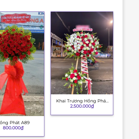
Khai Trương Hồng Phát
+
2.500.000
₫
002
ồng Phát A89
800.000
₫