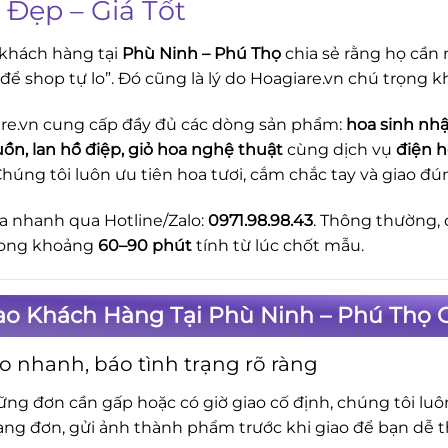
 Đẹp – Giá Tốt
khách hàng tại
Phù Ninh – Phú Thọ
chia sẻ rằng họ cần 
i để shop tự lo”. Đó cũng là lý do Hoagiare.vn chú trọng 
re.vn cung cấp đầy đủ các dòng sản phẩm:
hoa sinh nhậ
uồn, lan hồ điệp, giỏ hoa nghệ thuật
cùng dịch vụ
điện h
Chúng tôi luôn ưu tiên hoa tươi, cắm chắc tay và giao 
a nhanh qua Hotline/Zalo:
0971.98.98.43
. Thông thường, 
rong khoảng
60–90 phút
tính từ lúc chốt mẫu.
ao Khách Hàng Tại Phù Ninh – Phú Thọ 
o nhanh, báo tình trạng rõ ràng
ững đơn cần gấp hoặc có giờ giao cố định, chúng tôi lu
rạng đơn, gửi ảnh thành phẩm trước khi giao để bạn dễ t