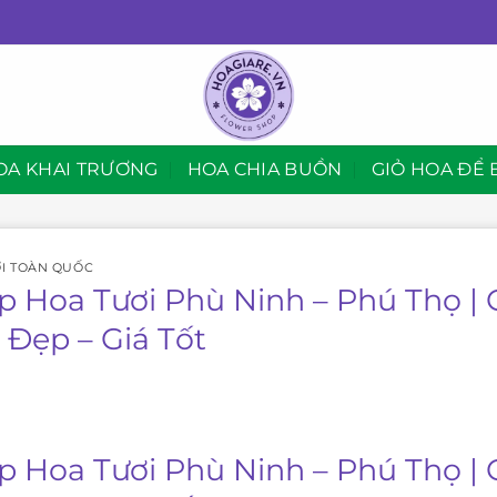
OA KHAI TRƯƠNG
HOA CHIA BUỒN
GIỎ HOA ĐỂ 
I TOÀN QUỐC
p Hoa Tươi Phù Ninh – Phú Thọ |
 Đẹp – Giá Tốt
p Hoa Tươi Phù Ninh – Phú Thọ |