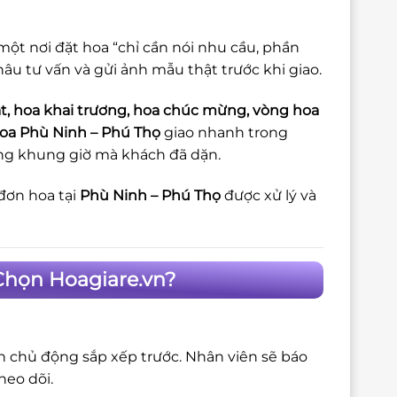
một nơi đặt hoa “chỉ cần nói nhu cầu, phần
khâu tư vấn và gửi ảnh mẫu thật trước khi giao.
t, hoa khai trương, hoa chúc mừng, vòng hoa
oa Phù Ninh – Phú Thọ
giao nhanh trong
đúng khung giờ mà khách đã dặn.
đơn hoa tại
Phù Ninh – Phú Thọ
được xử lý và
Chọn Hoagiare.vn?
ôn chủ động sắp xếp trước. Nhân viên sẽ báo
heo dõi.