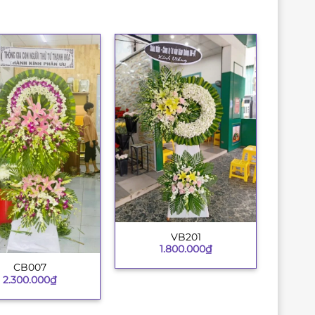
VB201
+
1.800.000
₫
CB007
2.300.000
₫