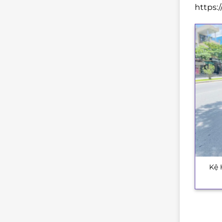
https:
Kệ 
+