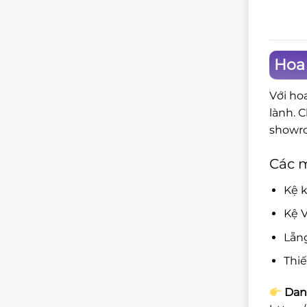
Hoa
Với ho
lành. 
showro
Các 
Kệ k
Kệ V
Lẵn
Thi
Danh