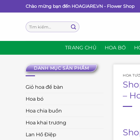
Bỏ
Chào mừng bạn đến HOAGIARE.VN - Flower Shop
qua
nội
Tìm
dung
kiếm:
TRANG CHỦ
HOA BÓ
H
DANH MỤC SẢN PHẨM
HOA TƯƠ
Sho
Giỏ hoa để bàn
– H
Hoa bó
Hoa chia buồn
Hoa khai trương
Sho
Lan Hồ Điệp