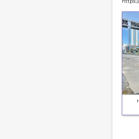
https:
+