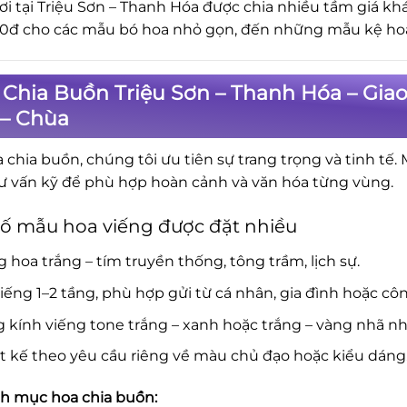
ơi tại Triệu Sơn – Thanh Hóa được chia nhiều tầm giá k
0đ cho các mẫu bó hoa nhỏ gọn, đến những mẫu kệ hoa 
Chia Buồn Triệu Sơn – Thanh Hóa – Gia
 – Chùa
a chia buồn, chúng tôi ưu tiên sự trang trọng và tinh tế.
ư vấn kỹ để phù hợp hoàn cảnh và văn hóa từng vùng.
ố mẫu hoa viếng được đặt nhiều
 hoa trắng – tím truyền thống, tông trầm, lịch sự.
iếng 1–2 tầng, phù hợp gửi từ cá nhân, gia đình hoặc côn
 kính viếng tone trắng – xanh hoặc trắng – vàng nhã nh
t kế theo yêu cầu riêng về màu chủ đạo hoặc kiểu dáng
 mục hoa chia buồn: