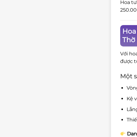
Hoa tư
250.00
Hoa 
Thờ
Với ho
được t
Một s
Vòng
Kệ v
Lẵng
Thiế
Danh