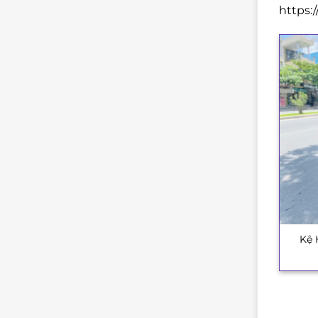
https:
Kệ 
+