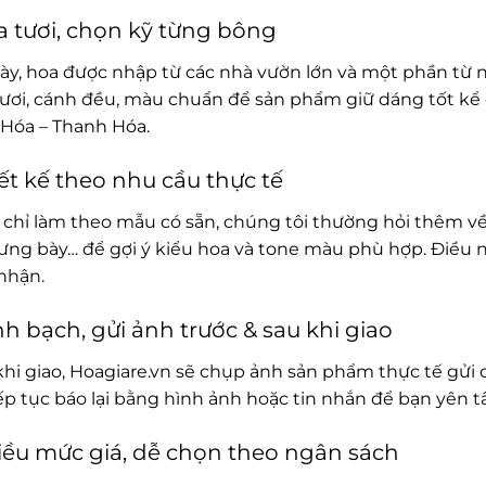
 tươi, chọn kỹ từng bông
ày, hoa được nhập từ các nhà vườn lớn và một phần từ 
ươi, cánh đều, màu chuẩn để sản phẩm giữ dáng tốt kể c
Hóa – Thanh Hóa.
ết kế theo nhu cầu thực tế
chỉ làm theo mẫu có sẵn, chúng tôi thường hỏi thêm về
rưng bày… để gợi ý kiểu hoa và tone màu phù hợp. Điều 
nhận.
h bạch, gửi ảnh trước & sau khi giao
khi giao, Hoagiare.vn sẽ chụp ảnh sản phẩm thực tế gửi 
iếp tục báo lại bằng hình ảnh hoặc tin nhắn để bạn yên 
ều mức giá, dễ chọn theo ngân sách