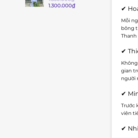
Giá
Giá
1.300.000
₫
✔ Hoa
gốc
hiện
là:
tại
Mỗi ng
1.350.000₫.
là:
bông t
1.300.000₫.
Thanh 
✔ Thi
Không 
gian t
người 
✔ Min
Trước 
viên t
✔ Nhi