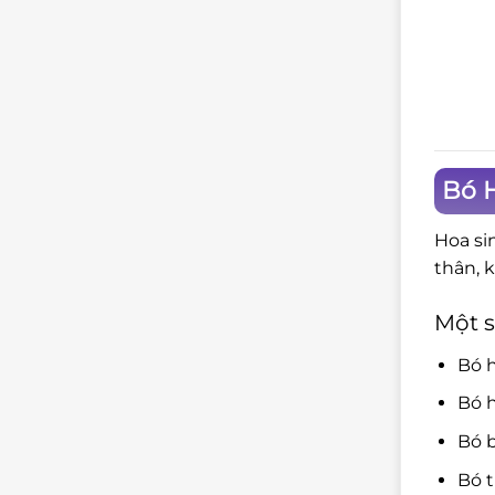
Bó H
Hoa si
thân, 
Một s
Bó 
Bó h
Bó b
Bó t