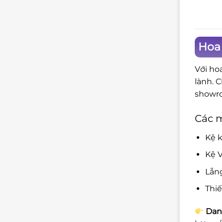
Hoa
Với ho
lành. 
showro
Các 
Kệ k
Kệ V
Lẵn
Thi
Danh