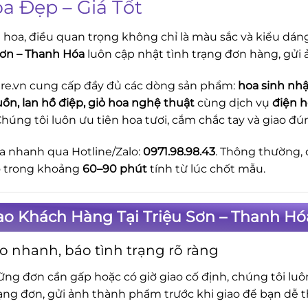
oa Đẹp – Giá Tốt
i hoa, điều quan trọng không chỉ là màu sắc và kiểu dán
Sơn – Thanh Hóa
luôn cập nhật tình trạng đơn hàng, gửi
re.vn cung cấp đầy đủ các dòng sản phẩm:
hoa sinh nhậ
uồn, lan hồ điệp, giỏ hoa nghệ thuật
cùng dịch vụ
điện h
Chúng tôi luôn ưu tiên hoa tươi, cắm chắc tay và giao 
a nhanh qua Hotline/Zalo:
0971.98.98.43
. Thông thường, 
o trong khoảng
60–90 phút
tính từ lúc chốt mẫu.
ao Khách Hàng Tại Triệu Sơn – Thanh H
o nhanh, báo tình trạng rõ ràng
ững đơn cần gấp hoặc có giờ giao cố định, chúng tôi lu
rạng đơn, gửi ảnh thành phẩm trước khi giao để bạn dễ t