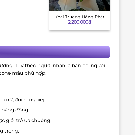
Khai Trương Hồng Phát
+
2.200.000
₫
tượng. Tùy theo người nhận là bạn bè, người
à tone màu phù hợp.
ạn nữ, đồng nghiệp.
, năng động.
c giới trẻ ưa chuộng.
g trọng.