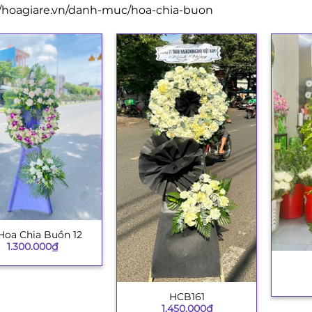
//hoagiare.vn/danh-muc/hoa-chia-buon
Hoa Chia Buồn 12
1.300.000
₫
+
HCB161
+
1.450.000
₫