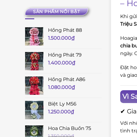
– H
SẢN PHẨM NỔI BẬT
Khi gử
Triệu 
Hồng Phát 88
Hoagia
1.500.000
₫
chia b
ngày. 
Hồng Phát 79
1.400.000
₫
Đặt ho
và gia
Hồng Phát A86
1.080.000
₫
Vì S
Biệt Ly M56
✔ Gia
1.250.000
₫
Với nh
Hoa Chia Buồn 75
tình t
1.350.000
₫