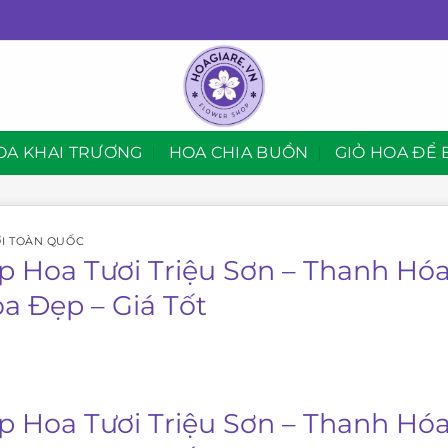
OA KHAI TRƯƠNG
HOA CHIA BUỒN
GIỎ HOA ĐỂ 
I TOÀN QUỐC
p Hoa Tươi Triệu Sơn – Thanh Hó
oa Đẹp – Giá Tốt
p Hoa Tươi Triệu Sơn – Thanh Hó