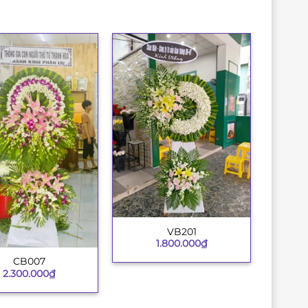
VB201
+
1.800.000
₫
CB007
2.300.000
₫