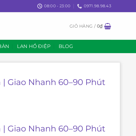
08:00 - 23:00
0971.98.98.43
GIỎ HÀNG /
0
₫
BÀN
LAN HỒ ĐIỆP
BLOG
a | Giao Nhanh 60–90 Phút
a | Giao Nhanh 60–90 Phút