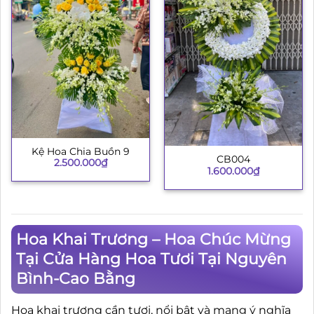
Kệ Hoa Chia Buồn 9
CB004
2.500.000
₫
1.600.000
₫
Hoa Khai Trương – Hoa Chúc Mừng
Tại Cửa Hàng Hoa Tươi Tại Nguyên
Bình-Cao Bằng
Hoa khai trương cần tươi, nổi bật và mang ý nghĩa