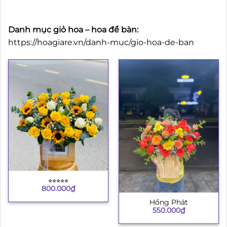
Danh mục giỏ hoa – hoa để bàn:
https://hoagiare.vn/danh-muc/gio-hoa-de-ban
⭐︎⭐︎⭐︎⭐︎⭐︎
800.000
₫
Hồng Phát
550.000
₫