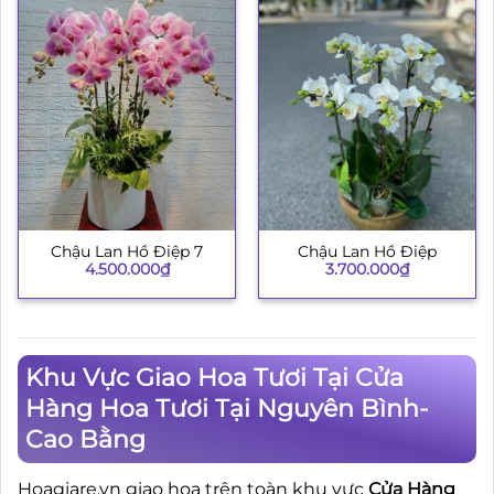
Chậu Lan Hồ Điệp 7
Chậu Lan Hồ Điệp
4.500.000
₫
3.700.000
₫
Khu Vực Giao Hoa Tươi Tại Cửa
Hàng Hoa Tươi Tại Nguyên Bình-
Cao Bằng
Hoagiare.vn giao hoa trên toàn khu vực
Cửa Hàng