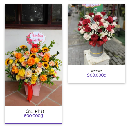
⭐︎⭐︎⭐︎⭐︎⭐︎
900.000
₫
Hồng Phát
600.000
₫