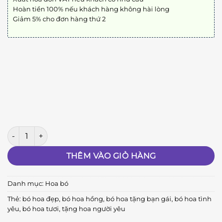
Hoàn tiền 100% nếu khách hàng không hài lòng
Giảm 5% cho đơn hàng thứ 2
Bó Hoa Tình Yêu số lượng
THÊM VÀO GIỎ HÀNG
Danh mục:
Hoa bó
Thẻ:
bó hoa đẹp
,
bó hoa hồng
,
bó hoa tặng bạn gái
,
bó hoa tình
yêu
,
bó hoa tươi
,
tặng hoa người yêu