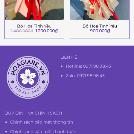
Bó Hoa Tình Yêu
Bó Hoa Tình Yêu
Giá
Giá
1.400.000
₫
1.200.000
₫
900.000
₫
gốc
hiện
là:
tại
1.400.000₫.
là:
1.200.000₫.
LIÊN HỆ
Hotline:
0971.98.98.43
Zalo: 0971.98.98.43
QUY ĐỊNH VÀ CHÍNH SÁCH
Chính sách bảo mật thông tin
Chính sách bảo mật thanh toán