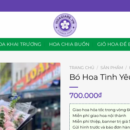
OA KHAI TRƯƠNG
HOA CHIA BUỒN
GIỎ HOA ĐỂ 
TRANG CHỦ
/
SẢN PHẨM
/
Bó Hoa Tình Yê
700.000
₫
Giao hoa hỏa tốc trong vòng 6
Miễn phí giao hoa nội thành
Miễn phí thiệp, banner trị giá
Gửi hình trước và báo đơn hà