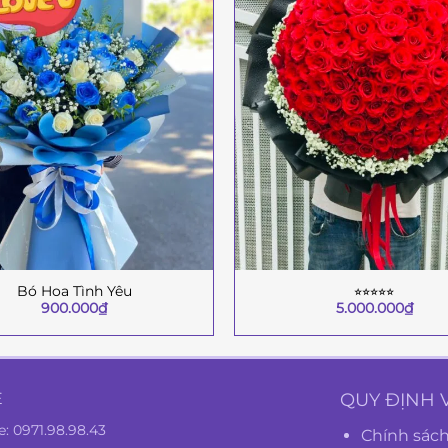
Bó Hoa Tình Yêu
⭐︎⭐︎⭐︎⭐︎⭐︎
+
900.000
₫
5.000.000
₫
Ệ
QUY ĐỊNH 
e:
0971.98.98.43
Chính sách