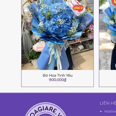
Bó Hoa Tình Yêu
+
+
900.000
₫
LIÊN H
Hotlin