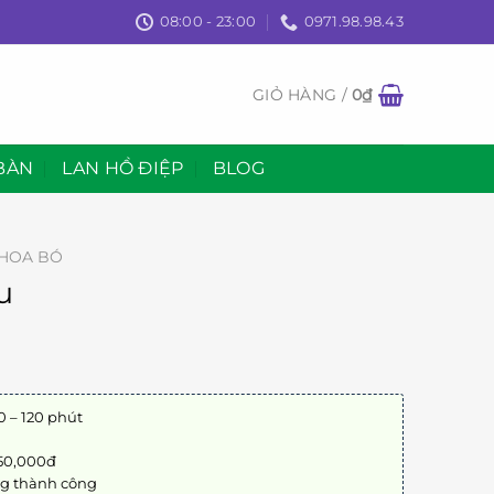
08:00 - 23:00
0971.98.98.43
GIỎ HÀNG /
0
₫
BÀN
LAN HỒ ĐIỆP
BLOG
HOA BÓ
u
0 – 120 phút
 50,000đ
ng thành công