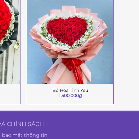
Bó Hoa Tình Yêu
+
+
1.500.000
₫
VÀ CHÍNH SÁCH
 bảo mật thông tin