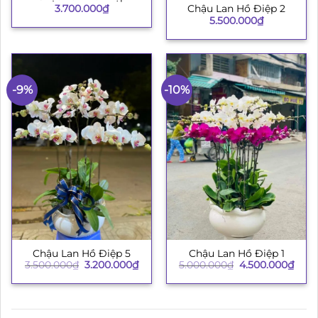
3.700.000
₫
Chậu Lan Hồ Điệp 2
5.500.000
₫
-9%
-10%
Chậu Lan Hồ Điệp 5
Chậu Lan Hồ Điệp 1
Giá
Giá
Giá
Giá
3.500.000
₫
3.200.000
₫
5.000.000
₫
4.500.000
₫
gốc
hiện
gốc
hiện
là:
tại
là:
tại
3.500.000₫.
là:
5.000.000₫.
là:
3.200.000₫.
4.50