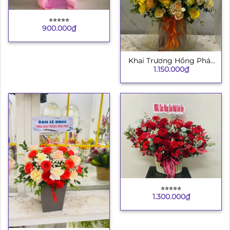
⭐︎⭐︎⭐︎⭐︎⭐︎
900.000
₫
Khai Trương Hồng Phát
1.150.000
₫
8
⭐︎⭐︎⭐︎⭐︎⭐︎
1.300.000
₫