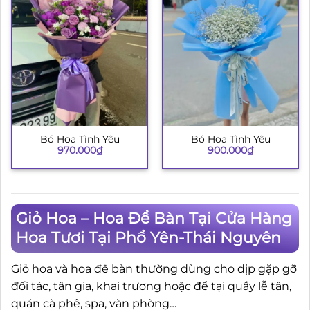
Bó Hoa Tình Yêu
Bó Hoa Tình Yêu
970.000
₫
900.000
₫
Giỏ Hoa – Hoa Để Bàn Tại Cửa Hàng
Hoa Tươi Tại Phổ Yên-Thái Nguyên
Giỏ hoa và hoa để bàn thường dùng cho dịp gặp gỡ
đối tác, tân gia, khai trương hoặc để tại quầy lễ tân,
quán cà phê, spa, văn phòng…