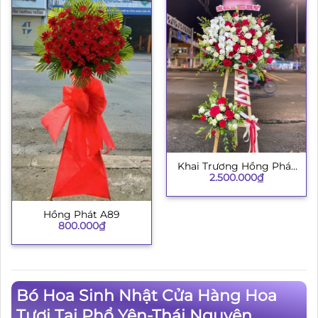
Khai Trương Hồng Phát
2.500.000
₫
002
Hồng Phát A89
800.000
₫
Bó Hoa Sinh Nhật Cửa Hàng Hoa
Tươi Tại Phổ Yên-Thái Nguyên