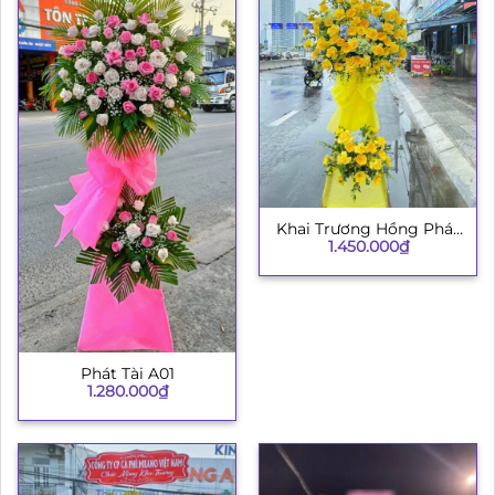
Khai Trương Hồng Phát
1.450.000
₫
003
Phát Tài A01
1.280.000
₫