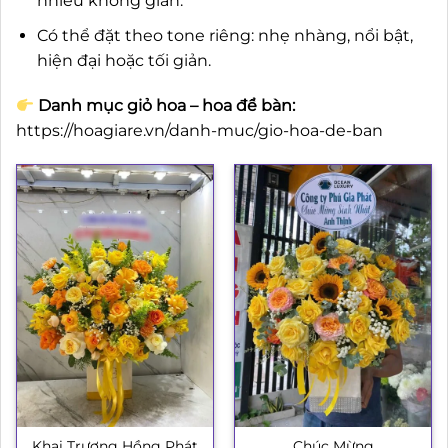
nhiều không gian.
Có thể đặt theo tone riêng: nhẹ nhàng, nổi bật,
hiện đại hoặc tối giản.
Danh mục giỏ hoa – hoa để bàn:
https://hoagiare.vn/danh-muc/gio-hoa-de-ban
Khai Trương Hồng Phát
Chúc Mừng