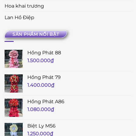
Hoa khai trương
Lan Hồ Điệp
SẢN PHẨM NỔI BẬT
Hồng Phát 88
1.500.000
₫
Hồng Phát 79
1.400.000
₫
Hồng Phát A86
1.080.000
₫
Biệt Ly M56
1.250.000
₫