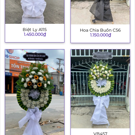
Biệt Ly A115
Hoa Chia Buồn C56
1.450.000
₫
1.150.000
₫
VB457