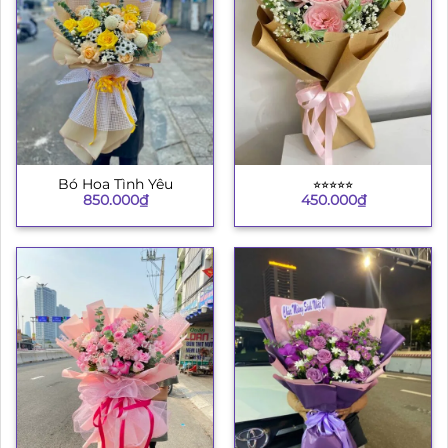
Bó Hoa Tình Yêu
⭐︎⭐︎⭐︎⭐︎⭐︎
850.000
₫
450.000
₫