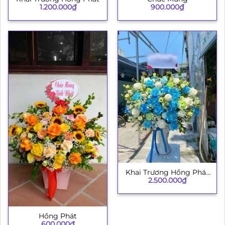
1.200.000
₫
900.000
₫
Khai Trương Hồng Phát
2.500.000
₫
3
Hồng Phát
600.000
₫