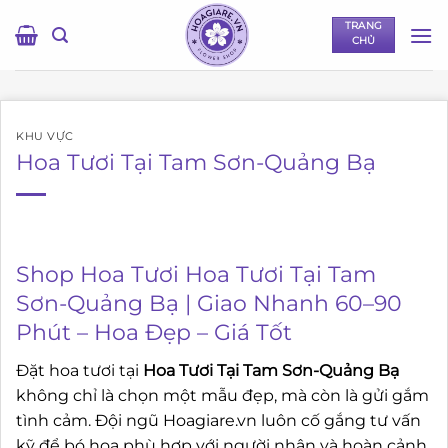
Bỏ
TRANG
qua
CHỦ
nội
dung
KHU VỰC
Hoa Tươi Tại Tam Sơn-Quảng Bạ
Shop Hoa Tươi Hoa Tươi Tại Tam
Sơn-Quảng Bạ | Giao Nhanh 60–90
Phút – Hoa Đẹp – Giá Tốt
Đặt hoa tươi tại
Hoa Tươi Tại Tam Sơn-Quảng Bạ
không chỉ là chọn một mẫu đẹp, mà còn là gửi gắm
tình cảm. Đội ngũ Hoagiare.vn luôn cố gắng tư vấn
kỹ để bó hoa phù hợp với người nhận và hoàn cảnh