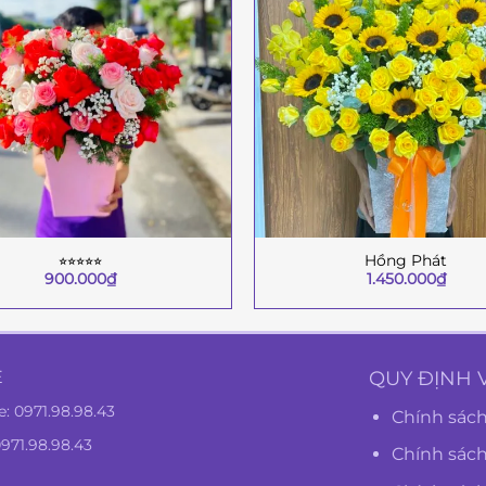
⭐︎⭐︎⭐︎⭐︎⭐︎
Hồng Phát
+
900.000
₫
1.450.000
₫
Ệ
QUY ĐỊNH 
e:
0971.98.98.43
Chính sách
0971.98.98.43
Chính sác