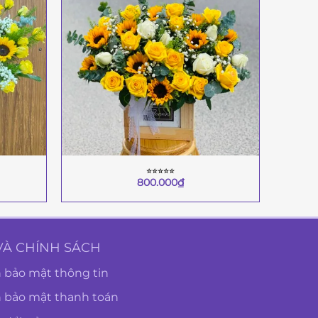
⭐︎⭐︎⭐︎⭐︎⭐︎
+
+
800.000
₫
VÀ CHÍNH SÁCH
 bảo mật thông tin
h bảo mật thanh toán