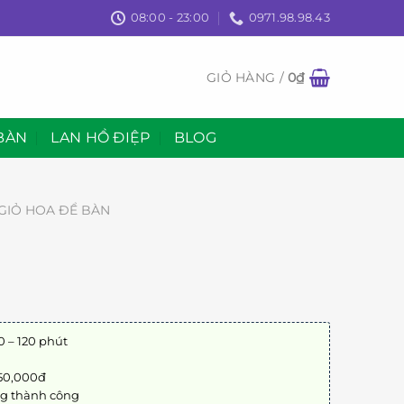
08:00 - 23:00
0971.98.98.43
GIỎ HÀNG /
0
₫
BÀN
LAN HỒ ĐIỆP
BLOG
GIỎ HOA ĐỂ BÀN
0 – 120 phút
 50,000đ
ng thành công