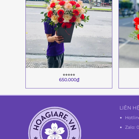
⭐︎⭐︎⭐︎⭐︎⭐︎
+
+
650.000
₫
LIÊN H
Hotlin
Zalo: 