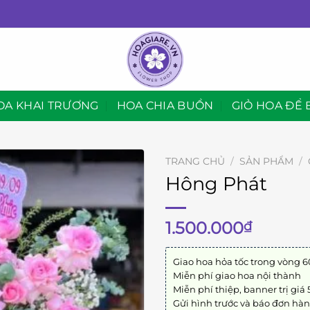
OA KHAI TRƯƠNG
HOA CHIA BUỒN
GIỎ HOA ĐỂ 
TRANG CHỦ
/
SẢN PHẨM
/
Hông Phát
1.500.000
₫
Giao hoa hỏa tốc trong vòng 6
Miễn phí giao hoa nội thành
Miễn phí thiệp, banner trị giá
Gửi hình trước và báo đơn hà