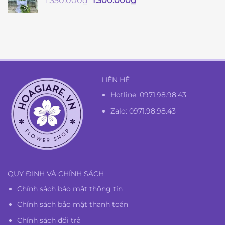
1.350.000
₫
1.300.000
₫
gốc
hiện
là:
tại
1.350.000₫.
là:
1.300.000₫.
LIÊN HỆ
Hotline:
0971.98.98.43
Zalo: 0971.98.98.43
QUY ĐỊNH VÀ CHÍNH SÁCH
Chính sách bảo mật thông tin
Chính sách bảo mật thanh toán
Chính sách đổi trả