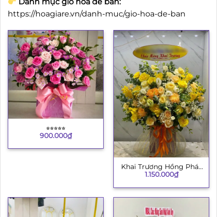
Danh mục giỏ hoa để bàn:
https://hoagiare.vn/danh-muc/gio-hoa-de-ban
⭐︎⭐︎⭐︎⭐︎⭐︎
900.000
₫
Khai Trương Hồng Phát
1.150.000
₫
8