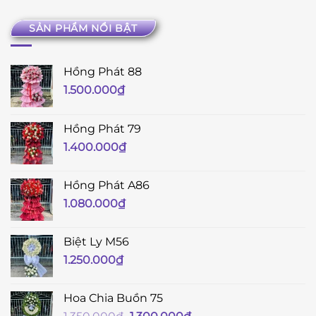
SẢN PHẨM NỔI BẬT
Hồng Phát 88
1.500.000
₫
Hồng Phát 79
1.400.000
₫
Hồng Phát A86
1.080.000
₫
Biệt Ly M56
1.250.000
₫
Hoa Chia Buồn 75
Giá
Giá