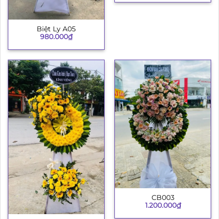
Biệt Ly A05
980.000
₫
CB003
1.200.000
₫