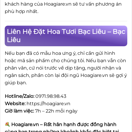
khách hàng của Hoagiare.vn sẽ tư vấn phương án
phù hợp nhất.
Liên Hệ Đặt Hoa Tươi Bạc Liêu – Bạc
Liêu
Nếu bạn đã có mẫu hoa ưng ý, chỉ cần gửi hình
hoặc mã sản phẩm cho chúng tôi. Nếu bạn vẫn còn
phân vân, cứ nói trước về dịp tặng, người nhận và
ngân sách, phần còn lại đội ngũ Hoagiare.vn sẽ gợi ý
giúp bạn.
Hotline/Zalo:
0971.98.98.43
Website:
https://hoagiare.vn
Giờ làm việc:
7h – 22h mỗi ngày
Hoagiare.vn – Rất hân hạnh được đồng hành
cùng bạn trong những khoảnh khắc đặc biệt tại