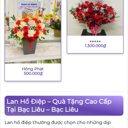
⭐︎⭐︎⭐︎⭐︎⭐︎
1.300.000
₫
Hồng Phát
500.000
₫
Lan Hồ Điệp – Quà Tặng Cao Cấp
Tại Bạc Liêu – Bạc Liêu
Lan hồ điệp thường được chọn cho những dịp