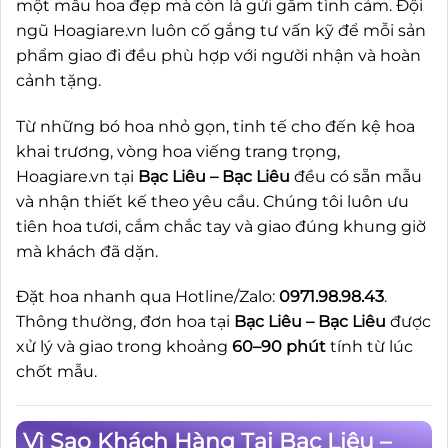
một mẫu hoa đẹp mà còn là gửi gắm tình cảm. Đội
ngũ Hoagiare.vn luôn cố gắng tư vấn kỹ để mỗi sản
phẩm giao đi đều phù hợp với người nhận và hoàn
cảnh tặng.
Từ những bó hoa nhỏ gọn, tinh tế cho đến kệ hoa
khai trương, vòng hoa viếng trang trọng,
Hoagiare.vn tại
Bạc Liêu – Bạc Liêu
đều có sẵn mẫu
và nhận thiết kế theo yêu cầu. Chúng tôi luôn ưu
tiên hoa tươi, cắm chắc tay và giao đúng khung giờ
mà khách đã dặn.
Đặt hoa nhanh qua Hotline/Zalo:
0971.98.98.43
.
Thông thường, đơn hoa tại
Bạc Liêu – Bạc Liêu
được
xử lý và giao trong khoảng
60–90 phút
tính từ lúc
chốt mẫu.
Vì Sao Khách Hàng Tại Bạc Liêu –