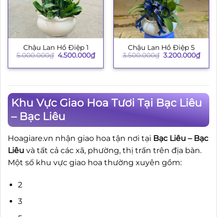
Chậu Lan Hồ Điệp 1
Chậu Lan Hồ Điệp 5
Giá
Giá
Giá
Giá
5.000.000
₫
4.500.000
₫
3.500.000
₫
3.200.000
₫
gốc
hiện
gốc
hiện
là:
tại
là:
tại
5.000.000₫.
là:
3.500.000₫.
là:
4.500.000₫.
3.200
Khu Vực Giao Hoa Tươi Tại Bạc Liêu
– Bạc Liêu
Hoagiare.vn nhận giao hoa tận nơi tại
Bạc Liêu – Bạc
Liêu
và tất cả các xã, phường, thị trấn trên địa bàn.
Một số khu vực giao hoa thường xuyên gồm:
2
3