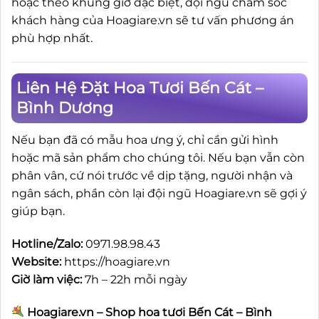
hoặc theo khung giờ đặc biệt, đội ngũ chăm sóc
khách hàng của Hoagiare.vn sẽ tư vấn phương án
phù hợp nhất.
Liên Hệ Đặt Hoa Tươi Bến Cát –
Bình Dương
Nếu bạn đã có mẫu hoa ưng ý, chỉ cần gửi hình
hoặc mã sản phẩm cho chúng tôi. Nếu bạn vẫn còn
phân vân, cứ nói trước về dịp tặng, người nhận và
ngân sách, phần còn lại đội ngũ Hoagiare.vn sẽ gợi ý
giúp bạn.
Hotline/Zalo:
0971.98.98.43
Website:
https://hoagiare.vn
Giờ làm việc:
7h – 22h mỗi ngày
Hoagiare.vn – Shop hoa tươi Bến Cát – Bình