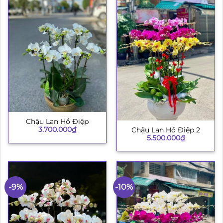
Chậu Lan Hồ Điệp
3.700.000
₫
Chậu Lan Hồ Điệp 2
5.500.000
₫
-9%
-10%