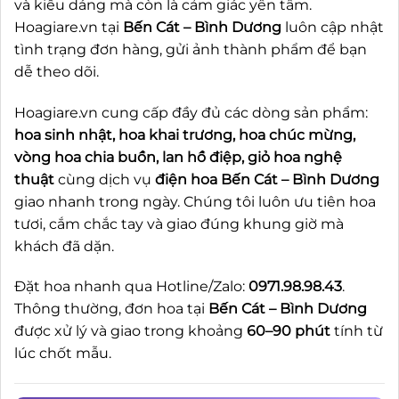
và kiểu dáng mà còn là cảm giác yên tâm.
Hoagiare.vn tại
Bến Cát – Bình Dương
luôn cập nhật
tình trạng đơn hàng, gửi ảnh thành phẩm để bạn
dễ theo dõi.
Hoagiare.vn cung cấp đầy đủ các dòng sản phẩm:
hoa sinh nhật, hoa khai trương, hoa chúc mừng,
vòng hoa chia buồn, lan hồ điệp, giỏ hoa nghệ
thuật
cùng dịch vụ
điện hoa Bến Cát – Bình Dương
giao nhanh trong ngày. Chúng tôi luôn ưu tiên hoa
tươi, cắm chắc tay và giao đúng khung giờ mà
khách đã dặn.
Đặt hoa nhanh qua Hotline/Zalo:
0971.98.98.43
.
Thông thường, đơn hoa tại
Bến Cát – Bình Dương
được xử lý và giao trong khoảng
60–90 phút
tính từ
lúc chốt mẫu.