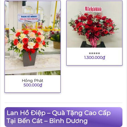
⭐︎⭐︎⭐︎⭐︎⭐︎
1.300.000
₫
Hồng Phát
500.000
₫
Lan Hồ Điệp – Quà Tặng Cao Cấp
Tại Bến Cát – Bình Dương