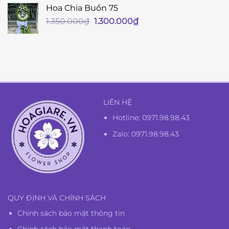
Hoa Chia Buồn 75
Giá
Giá
1.350.000
₫
1.300.000
₫
gốc
hiện
là:
tại
1.350.000₫.
là:
1.300.000₫.
LIÊN HỆ
Hotline:
0971.98.98.43
Zalo: 0971.98.98.43
QUY ĐỊNH VÀ CHÍNH SÁCH
Chính sách bảo mật thông tin