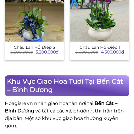
Chậu Lan Hồ Điệp 5
Chậu Lan Hồ Điệp 1
Giá
Giá
Giá
Giá
3.500.000
₫
3.200.000
₫
5.000.000
₫
4.500.000
₫
gốc
hiện
gốc
hiện
là:
tại
là:
tại
3.500.000₫.
là:
5.000.000₫.
là:
3.200.000₫.
4.50
Khu Vực Giao Hoa Tươi Tại Bến Cát
– Bình Dương
Hoagiare.vn nhận giao hoa tận nơi tại
Bến Cát –
Bình Dương
và tất cả các xã, phường, thị trấn trên
địa bàn. Một số khu vực giao hoa thường xuyên
gồm: