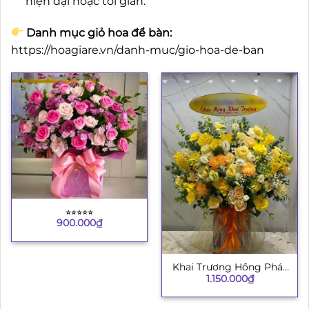
hiện đại hoặc tối giản.
Danh mục giỏ hoa để bàn:
https://hoagiare.vn/danh-muc/gio-hoa-de-ban
⭐︎⭐︎⭐︎⭐︎⭐︎
900.000
₫
Khai Trương Hồng Phát
1.150.000
₫
8