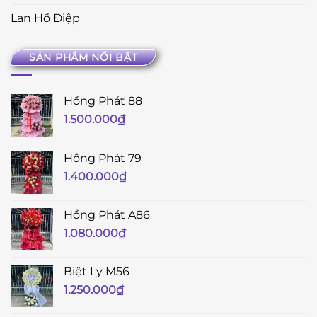
Lan Hồ Điệp
SẢN PHẨM NỔI BẬT
Hồng Phát 88
1.500.000
₫
Hồng Phát 79
1.400.000
₫
Hồng Phát A86
1.080.000
₫
Biệt Ly M56
1.250.000
₫