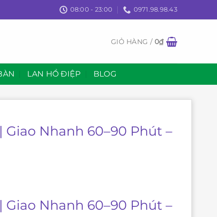
08:00 - 23:00
0971.98.98.43
GIỎ HÀNG /
0
₫
BÀN
LAN HỒ ĐIỆP
BLOG
| Giao Nhanh 60–90 Phút –
| Giao Nhanh 60–90 Phút –