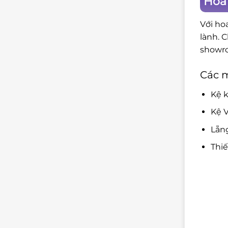
Hoa
Với ho
lành. 
showro
Các 
Kệ k
Kệ V
Lẵn
Thi