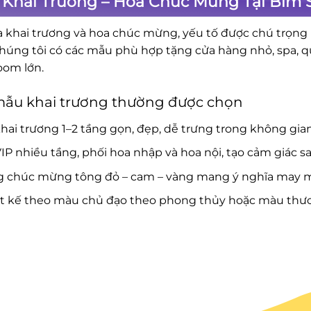
 Khai Trương – Hoa Chúc Mừng Tại Bỉm 
a khai trương và hoa chúc mừng, yếu tố được chú trọng là
Chúng tôi có các mẫu phù hợp tặng cửa hàng nhỏ, spa, 
om lớn.
mẫu khai trương thường được chọn
hai trương 1–2 tầng gọn, đẹp, dễ trưng trong không gia
IP nhiều tầng, phối hoa nhập và hoa nội, tạo cảm giác s
g chúc mừng tông đỏ – cam – vàng mang ý nghĩa may mắ
ết kế theo màu chủ đạo theo phong thủy hoặc màu thươ