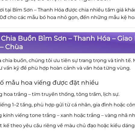
ơi tại Bỉm Sơn – Thanh Hóa được chia nhiều tầm giá khá
0đ cho các mẫu bó hoa nhỏ gọn, đến những mẫu kệ hoa 
 Chia Buồn Bỉm Sơn – Thanh Hóa – Giao
 – Chùa
a chia buồn, chúng tôi ưu tiên sự trang trọng và tinh tế.
ư vấn kỹ để phù hợp hoàn cảnh và văn hóa từng vùng.
ố mẫu hoa viếng được đặt nhiều
 hoa trắng – tím truyền thống, tông trầm, lịch sự.
iếng 1–2 tầng, phù hợp gửi từ cá nhân, gia đình hoặc côn
 kính viếng tone trắng – xanh hoặc trắng – vàng nhã nh
t kế theo yêu cầu riêng về màu chủ đạo hoặc kiểu dáng