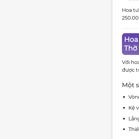
Hoa tư
250.00
Hoa
Thờ
Với ho
được t
Một s
Vòng
Kệ v
Lẵng
Thiế