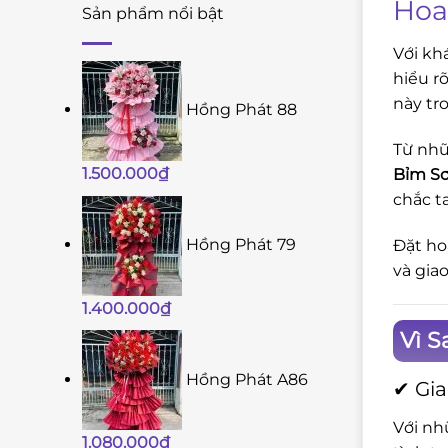
Hoa
Sản phẩm nổi bật
Với kh
hiểu r
này tr
Hồng Phát 88
Từ nhữ
1.500.000
₫
Bỉm Sơ
chắc t
Hồng Phát 79
Đặt ho
và gia
1.400.000
₫
Vì 
Hồng Phát A86
✔ Gia
Với nh
1.080.000
₫