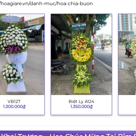
//hoagiare.vn/danh-muc/hoa-chia-buon
VB127
Biệt Ly A124
+
+
1.300.000
₫
1.350.000
₫