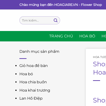
Bỏ
Chào mừng bạn đến HOAGIARE.VN - Flower Shop
qua
nội
Tìm
dung
kiếm:
TRANG CHỦ
HOA BÓ
H
Danh mục sản phẩm
HOA TƯƠ
Sho
Giỏ hoa để bàn
Hoa
Hoa bó
Hoa chia buồn
Hoa khai trương
Lan Hồ Điệp
Sho