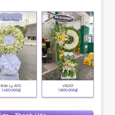
Biệt Ly A115
VB201
+
1.450.000
₫
1.800.000
₫