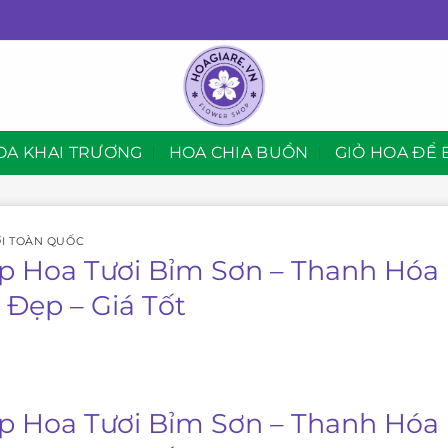
OA KHAI TRƯƠNG
HOA CHIA BUỒN
GIỎ HOA ĐỂ 
I TOÀN QUỐC
p Hoa Tươi Bỉm Sơn – Thanh Hóa 
 Đẹp – Giá Tốt
p Hoa Tươi Bỉm Sơn – Thanh Hóa 