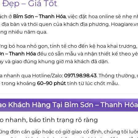
 Đẹp – Giá Tốt
ách ở
Bỉm Sơn – Thanh Hóa
, việc đặt hoa online sẽ nhẹ 
õ địa bàn và thói quen của khách địa phương. Hoagiare.
ong nhiều năm qua.
ng bó hoa nhỏ gọn, tinh tế cho đến kệ hoa khai trương, 
n – Thanh Hóa
đều có sẵn mẫu và nhận thiết kế theo yêu
ay và giao đúng khung giờ mà khách đã dặn.
a nhanh qua Hotline/Zalo:
0971.98.98.43
. Thông thường, 
o trong khoảng
60–90 phút
tính từ lúc chốt mẫu.
Sao Khách Hàng Tại Bỉm Sơn – Thanh Hóa
o nhanh, báo tình trạng rõ ràng
ững đơn cần gấp hoặc có giờ giao cố định, chúng tôi lu