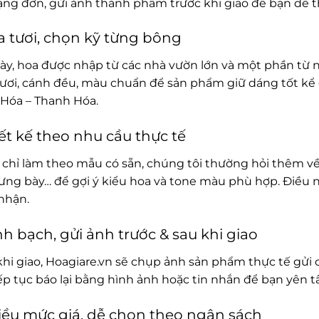
rạng đơn, gửi ảnh thành phẩm trước khi giao để bạn dễ t
 tươi, chọn kỹ từng bông
ày, hoa được nhập từ các nhà vườn lớn và một phần từ 
ươi, cánh đều, màu chuẩn để sản phẩm giữ dáng tốt kể 
Hóa – Thanh Hóa.
ết kế theo nhu cầu thực tế
chỉ làm theo mẫu có sẵn, chúng tôi thường hỏi thêm về
rưng bày… để gợi ý kiểu hoa và tone màu phù hợp. Điều 
nhận.
h bạch, gửi ảnh trước & sau khi giao
khi giao, Hoagiare.vn sẽ chụp ảnh sản phẩm thực tế gửi 
iếp tục báo lại bằng hình ảnh hoặc tin nhắn để bạn yên 
ều mức giá, dễ chọn theo ngân sách