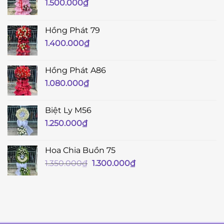
1.500.000
₫
Hồng Phát 79
1.400.000
₫
Hồng Phát A86
1.080.000
₫
Biệt Ly M56
1.250.000
₫
Hoa Chia Buồn 75
Giá
Giá
1.350.000
₫
1.300.000
₫
gốc
hiện
là:
tại
1.350.000₫.
là:
1.300.000₫.