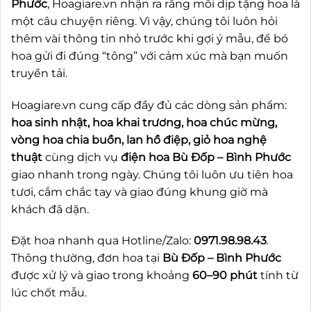
Phước
, Hoagiare.vn nhận ra rằng mỗi dịp tặng hoa là
một câu chuyện riêng. Vì vậy, chúng tôi luôn hỏi
thêm vài thông tin nhỏ trước khi gợi ý mẫu, để bó
hoa gửi đi đúng “tông” với cảm xúc mà bạn muốn
truyền tải.
Hoagiare.vn cung cấp đầy đủ các dòng sản phẩm:
hoa sinh nhật, hoa khai trương, hoa chúc mừng,
vòng hoa chia buồn, lan hồ điệp, giỏ hoa nghệ
thuật
cùng dịch vụ
điện hoa Bù Đốp – Bình Phước
giao nhanh trong ngày. Chúng tôi luôn ưu tiên hoa
tươi, cắm chắc tay và giao đúng khung giờ mà
khách đã dặn.
Đặt hoa nhanh qua Hotline/Zalo:
0971.98.98.43
.
Thông thường, đơn hoa tại
Bù Đốp – Bình Phước
được xử lý và giao trong khoảng
60–90 phút
tính từ
lúc chốt mẫu.