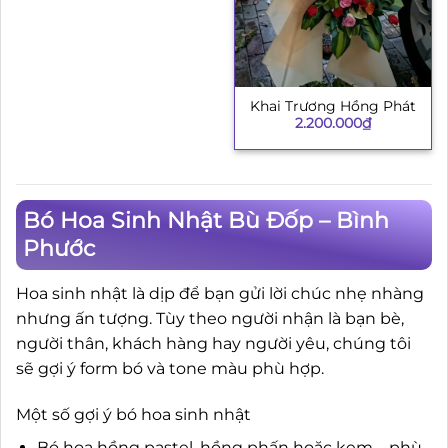
Khai Trương Hồng Phát
2.200.000
₫
Bó Hoa Sinh Nhật Bù Đốp – Bình
Phước
Hoa sinh nhật là dịp để bạn gửi lời chúc nhẹ nhàng
nhưng ấn tượng. Tùy theo người nhận là bạn bè,
người thân, khách hàng hay người yêu, chúng tôi
sẽ gợi ý form bó và tone màu phù hợp.
Một số gợi ý bó hoa sinh nhật
Bó hoa hồng pastel, hồng phấn hoặc kem – phù