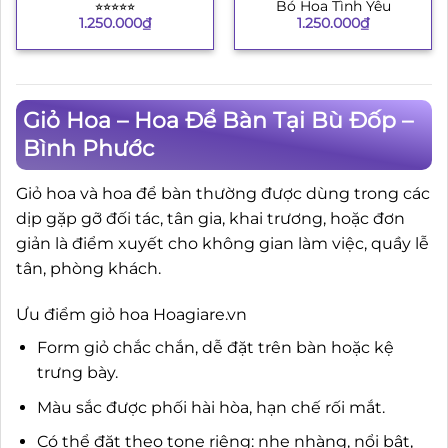
⭐︎⭐︎⭐︎⭐︎⭐︎
Bó Hoa Tình Yêu
1.250.000
₫
1.250.000
₫
Giỏ Hoa – Hoa Để Bàn Tại Bù Đốp –
Bình Phước
Giỏ hoa và hoa để bàn thường được dùng trong các
dịp gặp gỡ đối tác, tân gia, khai trương, hoặc đơn
giản là điểm xuyết cho không gian làm việc, quầy lễ
tân, phòng khách.
Ưu điểm giỏ hoa Hoagiare.vn
Form giỏ chắc chắn, dễ đặt trên bàn hoặc kệ
trưng bày.
Màu sắc được phối hài hòa, hạn chế rối mắt.
Có thể đặt theo tone riêng: nhẹ nhàng, nổi bật,