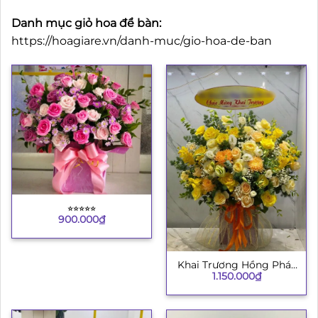
Danh mục giỏ hoa để bàn:
https://hoagiare.vn/danh-muc/gio-hoa-de-ban
⭐︎⭐︎⭐︎⭐︎⭐︎
900.000
₫
Khai Trương Hồng Phát
1.150.000
₫
8