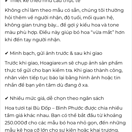
✔ Thiết kế theo nhu cầu thực tế
Không chỉ làm theo mẫu có sẵn, chúng tôi thường
hỏi thêm về người nhận, độ tuổi, mối quan hệ,
không gian trưng bày… để gợi ý kiểu hoa và tone
màu phù hợp. Điều này giúp bó hoa “vừa mắt” hơn
khi đến tay người nhận.
✔ Minh bạch, gửi ảnh trước & sau khi giao
Trước khi giao, Hoagiare.vn sẽ chụp ảnh sản phẩm
thực tế gửi cho bạn kiểm tra. Khi giao thành công,
nhân viên tiếp tục báo lại bằng hình ảnh hoặc tin
nhắn để bạn yên tâm dù đang ở xa.
✔ Nhiều mức giá, dễ chọn theo ngân sách
Hoa tươi tại Bù Đốp – Bình Phước được chia nhiều
tầm giá khác nhau. Bạn có thể bắt đầu từ khoảng
250.000đ cho các mẫu bó hoa nhỏ gọn, đến những
mẫu kệ hoa cỡ lớn cho sự kiện hoặc khai trương.