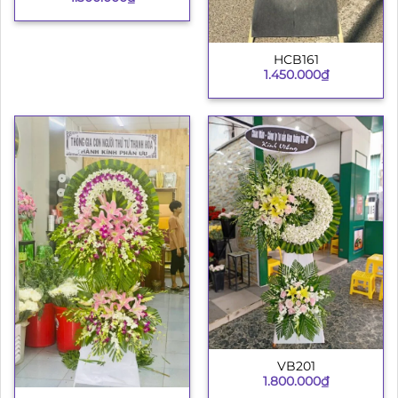
HCB161
1.450.000
₫
VB201
1.800.000
₫