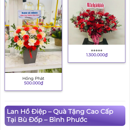
⭐︎⭐︎⭐︎⭐︎⭐︎
1.300.000
₫
Hồng Phát
500.000
₫
Lan Hồ Điệp – Quà Tặng Cao Cấp
Tại Bù Đốp – Bình Phước