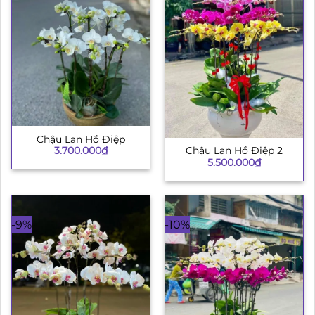
Chậu Lan Hồ Điệp
3.700.000
₫
Chậu Lan Hồ Điệp 2
5.500.000
₫
-9%
-10%