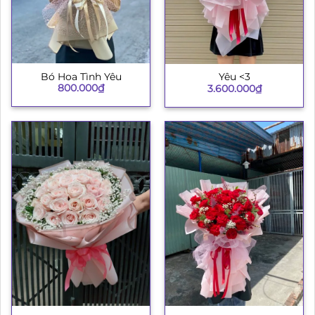
Bó Hoa Tình Yêu
Yêu <3
800.000
₫
3.600.000
₫