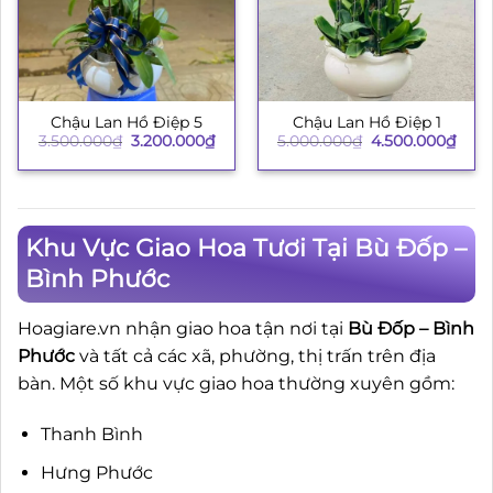
Chậu Lan Hồ Điệp 5
Chậu Lan Hồ Điệp 1
Giá
Giá
Giá
Giá
3.500.000
₫
3.200.000
₫
5.000.000
₫
4.500.000
₫
gốc
hiện
gốc
hiện
là:
tại
là:
tại
3.500.000₫.
là:
5.000.000₫.
là:
3.200.000₫.
4.50
Khu Vực Giao Hoa Tươi Tại Bù Đốp –
Bình Phước
Hoagiare.vn nhận giao hoa tận nơi tại
Bù Đốp – Bình
Phước
và tất cả các xã, phường, thị trấn trên địa
bàn. Một số khu vực giao hoa thường xuyên gồm:
Thanh Bình
Hưng Phước