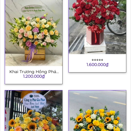
⭐︎⭐︎⭐︎⭐︎⭐︎
1.600.000
₫
Khai Trương Hồng Phát
1.200.000
₫
4