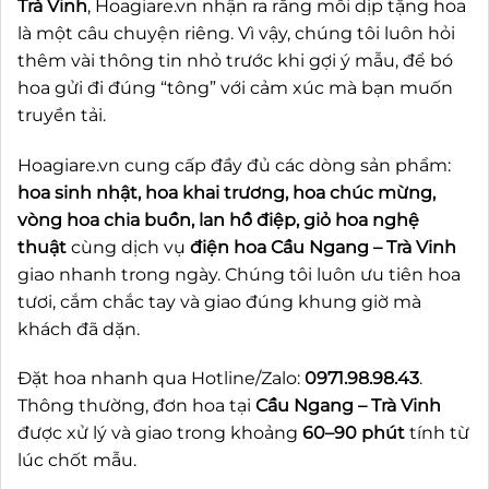
Trà Vinh
, Hoagiare.vn nhận ra rằng mỗi dịp tặng hoa
là một câu chuyện riêng. Vì vậy, chúng tôi luôn hỏi
thêm vài thông tin nhỏ trước khi gợi ý mẫu, để bó
hoa gửi đi đúng “tông” với cảm xúc mà bạn muốn
truyền tải.
Hoagiare.vn cung cấp đầy đủ các dòng sản phẩm:
hoa sinh nhật, hoa khai trương, hoa chúc mừng,
vòng hoa chia buồn, lan hồ điệp, giỏ hoa nghệ
thuật
cùng dịch vụ
điện hoa Cầu Ngang – Trà Vinh
giao nhanh trong ngày. Chúng tôi luôn ưu tiên hoa
tươi, cắm chắc tay và giao đúng khung giờ mà
khách đã dặn.
Đặt hoa nhanh qua Hotline/Zalo:
0971.98.98.43
.
Thông thường, đơn hoa tại
Cầu Ngang – Trà Vinh
được xử lý và giao trong khoảng
60–90 phút
tính từ
lúc chốt mẫu.