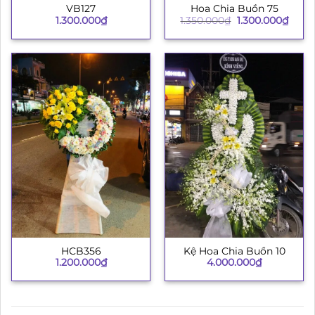
VB127
Hoa Chia Buồn 75
Giá
Giá
1.300.000
₫
1.350.000
₫
1.300.000
₫
gốc
hiện
là:
tại
1.350.000₫.
là:
1.300
HCB356
Kệ Hoa Chia Buồn 10
1.200.000
₫
4.000.000
₫