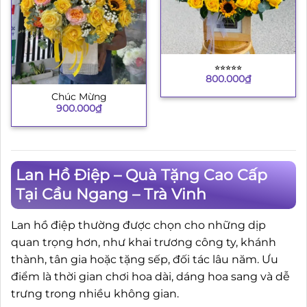
⭐︎⭐︎⭐︎⭐︎⭐︎
800.000
₫
Chúc Mừng
900.000
₫
Lan Hồ Điệp – Quà Tặng Cao Cấp
Tại Cầu Ngang – Trà Vinh
Lan hồ điệp thường được chọn cho những dịp
quan trọng hơn, như khai trương công ty, khánh
thành, tân gia hoặc tặng sếp, đối tác lâu năm. Ưu
điểm là thời gian chơi hoa dài, dáng hoa sang và dễ
trưng trong nhiều không gian.