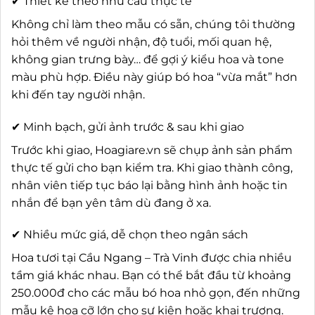
✔ Thiết kế theo nhu cầu thực tế
Không chỉ làm theo mẫu có sẵn, chúng tôi thường
hỏi thêm về người nhận, độ tuổi, mối quan hệ,
không gian trưng bày… để gợi ý kiểu hoa và tone
màu phù hợp. Điều này giúp bó hoa “vừa mắt” hơn
khi đến tay người nhận.
✔ Minh bạch, gửi ảnh trước & sau khi giao
Trước khi giao, Hoagiare.vn sẽ chụp ảnh sản phẩm
thực tế gửi cho bạn kiểm tra. Khi giao thành công,
nhân viên tiếp tục báo lại bằng hình ảnh hoặc tin
nhắn để bạn yên tâm dù đang ở xa.
✔ Nhiều mức giá, dễ chọn theo ngân sách
Hoa tươi tại Cầu Ngang – Trà Vinh được chia nhiều
tầm giá khác nhau. Bạn có thể bắt đầu từ khoảng
250.000đ cho các mẫu bó hoa nhỏ gọn, đến những
mẫu kệ hoa cỡ lớn cho sự kiện hoặc khai trương.