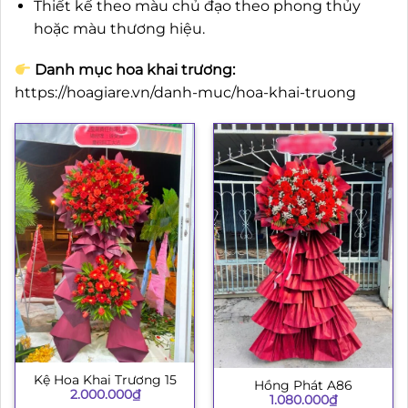
Thiết kế theo màu chủ đạo theo phong thủy
hoặc màu thương hiệu.
Danh mục hoa khai trương:
https://hoagiare.vn/danh-muc/hoa-khai-truong
Kệ Hoa Khai Trương 15
Hồng Phát A86
2.000.000
₫
1.080.000
₫