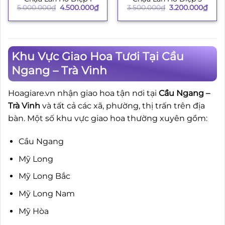
Giá
Giá
Giá
Giá
5.000.000
₫
4.500.000
₫
3.500.000
₫
3.200.000
₫
gốc
hiện
gốc
hiện
là:
tại
là:
tại
5.000.000₫.
là:
3.500.000₫.
là:
4.500.000₫.
3.200
Khu Vực Giao Hoa Tươi Tại Cầu
Ngang – Trà Vinh
Hoagiare.vn nhận giao hoa tận nơi tại
Cầu Ngang –
Trà Vinh
và tất cả các xã, phường, thị trấn trên địa
bàn. Một số khu vực giao hoa thường xuyên gồm:
Cầu Ngang
Mỹ Long
Mỹ Long Bắc
Mỹ Long Nam
Mỹ Hòa