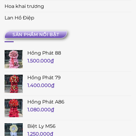
Hoa khai trương
Lan Hồ Điệp
SẢN PHẨM NỔI BẬT
Hồng Phát 88
1.500.000
₫
Hồng Phát 79
1.400.000
₫
Hồng Phát A86
1.080.000
₫
Biệt Ly M56
1.250.000
₫