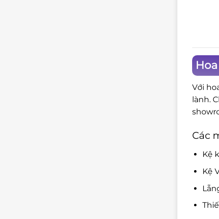
Hoa
Với ho
lành. 
showro
Các 
Kệ k
Kệ V
Lẵn
Thi