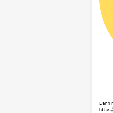
Danh m
https: