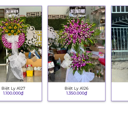
Biệt Ly A127
Biệt Ly A126
+
+
1.100.000
₫
1.350.000
₫