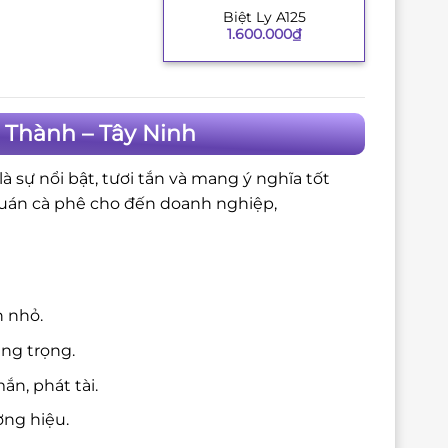
Biệt Ly A125
+
1.600.000
₫
 Thành – Tây Ninh
 sự nổi bật, tươi tắn và mang ý nghĩa tốt
quán cà phê cho đến doanh nghiệp,
n nhỏ.
ang trọng.
n, phát tài.
ng hiệu.