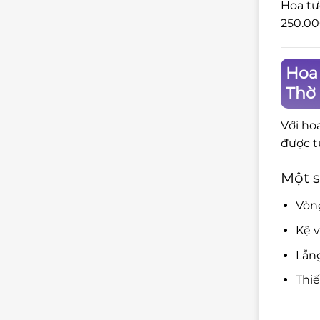
Hoa tư
250.00
Hoa
Thờ
Với ho
được t
Một s
Vòng
Kệ v
Lẵng
Thiế