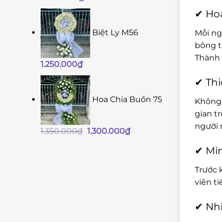
✔ Hoa
Biệt Ly M56
Mỗi ng
bông t
Thành 
1.250.000
₫
✔ Thi
Hoa Chia Buồn 75
Không 
gian t
người 
Giá
Giá
1.350.000
₫
1.300.000
₫
gốc
hiện
✔ Min
là:
tại
1.350.000₫.
là:
Trước 
1.300.000₫.
viên t
✔ Nhi