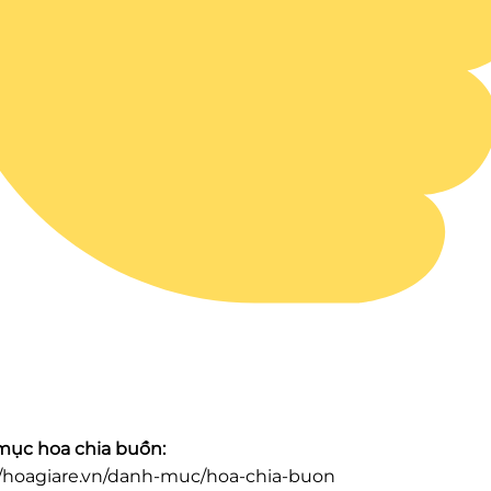
ục hoa chia buồn:
//hoagiare.vn/danh-muc/hoa-chia-buon