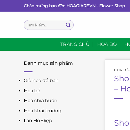
Bỏ
Chào mừng bạn đến HOAGIARE.VN - Flower Shop
qua
nội
Tìm
dung
kiếm:
TRANG CHỦ
HOA BÓ
H
Danh mục sản phẩm
HOA TƯƠ
Sho
Giỏ hoa để bàn
– H
Hoa bó
Hoa chia buồn
Hoa khai trương
Lan Hồ Điệp
Sho