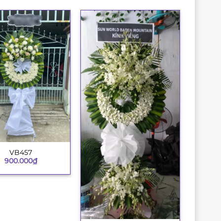
VB457
900.000
₫