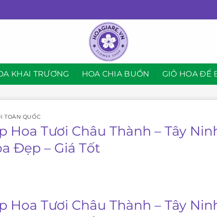
OA KHAI TRƯƠNG
HOA CHIA BUỒN
GIỎ HOA ĐỂ 
I TOÀN QUỐC
p Hoa Tươi Châu Thành – Tây Nin
oa Đẹp – Giá Tốt
p Hoa Tươi Châu Thành – Tây Nin