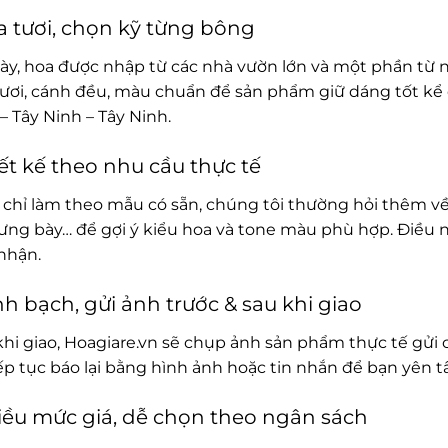
 tươi, chọn kỹ từng bông
ày, hoa được nhập từ các nhà vườn lớn và một phần từ 
ươi, cánh đều, màu chuẩn để sản phẩm giữ dáng tốt kể 
– Tây Ninh – Tây Ninh.
ết kế theo nhu cầu thực tế
chỉ làm theo mẫu có sẵn, chúng tôi thường hỏi thêm về
rưng bày… để gợi ý kiểu hoa và tone màu phù hợp. Điều 
nhận.
h bạch, gửi ảnh trước & sau khi giao
khi giao, Hoagiare.vn sẽ chụp ảnh sản phẩm thực tế gửi 
iếp tục báo lại bằng hình ảnh hoặc tin nhắn để bạn yên 
ều mức giá, dễ chọn theo ngân sách