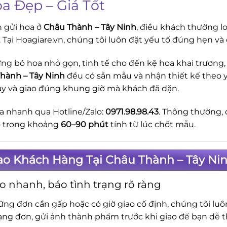
oa Đẹp – Giá Tốt
n gửi hoa ở
Châu Thành – Tây Ninh
, điều khách thường lo
 Tại Hoagiare.vn, chúng tôi luôn đặt yếu tố đúng hẹn v
ng bó hoa nhỏ gọn, tinh tế cho đến kệ hoa khai trương, 
hành – Tây Ninh
đều có sẵn mẫu và nhận thiết kế theo y
ay và giao đúng khung giờ mà khách đã dặn.
a nhanh qua Hotline/Zalo:
0971.98.98.43
. Thông thường, 
o trong khoảng
60–90 phút
tính từ lúc chốt mẫu.
ao Khách Hàng Tại Châu Thành – Tây Ni
o nhanh, báo tình trạng rõ ràng
ững đơn cần gấp hoặc có giờ giao cố định, chúng tôi lu
rạng đơn, gửi ảnh thành phẩm trước khi giao để bạn dễ t