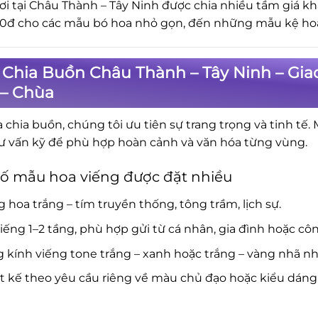
ơi tại Châu Thành – Tây Ninh được chia nhiều tầm giá k
0đ cho các mẫu bó hoa nhỏ gọn, đến những mẫu kệ hoa 
 Chia Buồn Châu Thành – Tây Ninh – Gia
 – Chùa
a chia buồn, chúng tôi ưu tiên sự trang trọng và tinh tế.
ư vấn kỹ để phù hợp hoàn cảnh và văn hóa từng vùng.
ố mẫu hoa viếng được đặt nhiều
 hoa trắng – tím truyền thống, tông trầm, lịch sự.
iếng 1–2 tầng, phù hợp gửi từ cá nhân, gia đình hoặc côn
 kính viếng tone trắng – xanh hoặc trắng – vàng nhã nh
t kế theo yêu cầu riêng về màu chủ đạo hoặc kiểu dáng