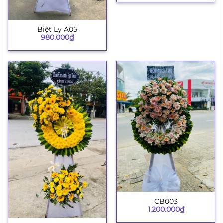
Biệt Ly A05
980.000
₫
CB003
1.200.000
₫