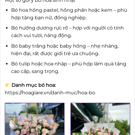
Một số gợi ý bó hoa sinh nhật
Bó hoa hồng pastel, hồng phấn hoặc kem – phù
hợp tặng bạn nữ, đồng nghiệp.
Bó hướng dương rực rỡ – hợp với người có tính
cách vui tươi, năng động.
Bó baby trắng hoặc baby hồng – nhẹ nhàng,
hiện đại, rất được giới trẻ ưa chuộng.
Bó tulip hoặc hoa nhập – phù hợp làm quà tặng
cao cấp, sang trọng.
Danh mục bó hoa:
https://hoagiare.vn/danh-muc/hoa-bo