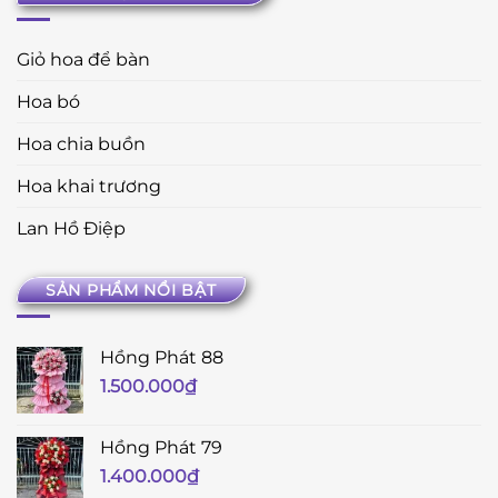
Giỏ hoa để bàn
Hoa bó
Hoa chia buồn
Hoa khai trương
Lan Hồ Điệp
SẢN PHẨM NỔI BẬT
Hồng Phát 88
1.500.000
₫
Hồng Phát 79
1.400.000
₫