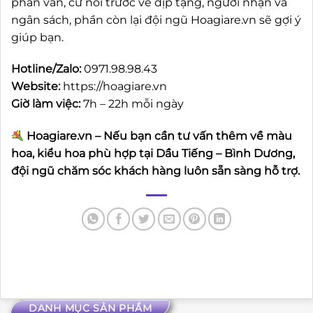
phân vân, cứ nói trước về dịp tặng, người nhận và
ngân sách, phần còn lại đội ngũ Hoagiare.vn sẽ gợi ý
giúp bạn.
Hotline/Zalo:
0971.98.98.43
Website:
https://hoagiare.vn
Giờ làm việc:
7h – 22h mỗi ngày
Hoagiare.vn – Nếu bạn cần tư vấn thêm về màu
hoa, kiểu hoa phù hợp tại Dầu Tiếng – Bình Dương,
đội ngũ chăm sóc khách hàng luôn sẵn sàng hỗ trợ.
DANH MỤC SẢN PHẨM