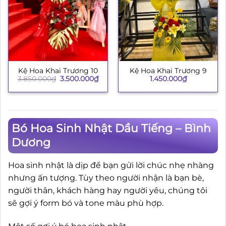
Kệ Hoa Khai Trương 10
Kệ Hoa Khai Trương 9
Giá
Giá
3.850.000
₫
3.500.000
₫
1.450.000
₫
gốc
hiện
là:
tại
3.850.000₫.
là:
3.500.000₫.
Bó Hoa Sinh Nhật Dầu Tiếng – Bình
Dương
Hoa sinh nhật là dịp để bạn gửi lời chúc nhẹ nhàng
nhưng ấn tượng. Tùy theo người nhận là bạn bè,
người thân, khách hàng hay người yêu, chúng tôi
sẽ gợi ý form bó và tone màu phù hợp.