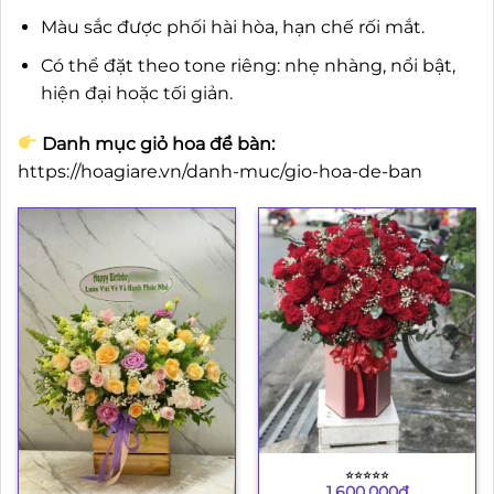
Màu sắc được phối hài hòa, hạn chế rối mắt.
Có thể đặt theo tone riêng: nhẹ nhàng, nổi bật,
hiện đại hoặc tối giản.
Danh mục giỏ hoa để bàn:
https://hoagiare.vn/danh-muc/gio-hoa-de-ban
⭐︎⭐︎⭐︎⭐︎⭐︎
1.600.000
₫