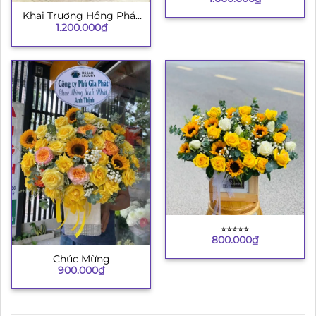
Khai Trương Hồng Phát
1.200.000
₫
4
⭐︎⭐︎⭐︎⭐︎⭐︎
800.000
₫
Chúc Mừng
900.000
₫