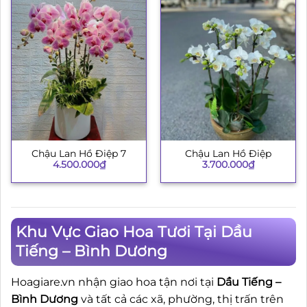
Chậu Lan Hồ Điệp 7
Chậu Lan Hồ Điệp
4.500.000
₫
3.700.000
₫
Khu Vực Giao Hoa Tươi Tại Dầu
Tiếng – Bình Dương
Hoagiare.vn nhận giao hoa tận nơi tại
Dầu Tiếng –
Bình Dương
và tất cả các xã, phường, thị trấn trên