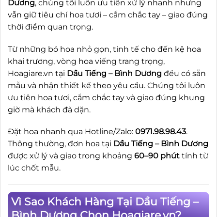
Dương
, chúng tôi luôn ưu tiên xử lý nhanh nhưng
vẫn giữ tiêu chí hoa tươi – cắm chắc tay – giao đúng
thời điểm quan trọng.
Từ những bó hoa nhỏ gọn, tinh tế cho đến kệ hoa
khai trương, vòng hoa viếng trang trọng,
Hoagiare.vn tại
Dầu Tiếng – Bình Dương
đều có sẵn
mẫu và nhận thiết kế theo yêu cầu. Chúng tôi luôn
ưu tiên hoa tươi, cắm chắc tay và giao đúng khung
giờ mà khách đã dặn.
Đặt hoa nhanh qua Hotline/Zalo:
0971.98.98.43
.
Thông thường, đơn hoa tại
Dầu Tiếng – Bình Dương
được xử lý và giao trong khoảng
60–90 phút
tính từ
lúc chốt mẫu.
Vì Sao Khách Hàng Tại Dầu Tiếng –
Bình Dương Chọn Hoagiare.vn?