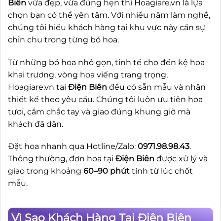
Biên
vừa đẹp, vừa đúng hẹn thì Hoagiare.vn là lựa
chọn bạn có thể yên tâm. Với nhiều năm làm nghề,
chúng tôi hiểu khách hàng tại khu vực này cần sự
chỉn chu trong từng bó hoa.
Từ những bó hoa nhỏ gọn, tinh tế cho đến kệ hoa
khai trương, vòng hoa viếng trang trọng,
Hoagiare.vn tại
Điện Biên
đều có sẵn mẫu và nhận
thiết kế theo yêu cầu. Chúng tôi luôn ưu tiên hoa
tươi, cắm chắc tay và giao đúng khung giờ mà
khách đã dặn.
Đặt hoa nhanh qua Hotline/Zalo:
0971.98.98.43
.
Thông thường, đơn hoa tại
Điện Biên
được xử lý và
giao trong khoảng
60–90 phút
tính từ lúc chốt
mẫu.
Vì Sao Khách Hàng Tại Điện Biên