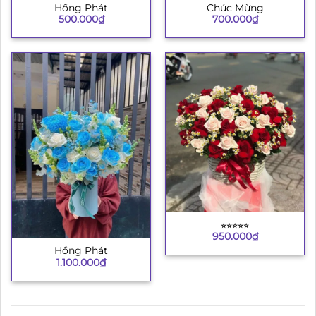
Hồng Phát
Chúc Mừng
500.000
₫
700.000
₫
⭐︎⭐︎⭐︎⭐︎⭐︎
950.000
₫
Hồng Phát
1.100.000
₫