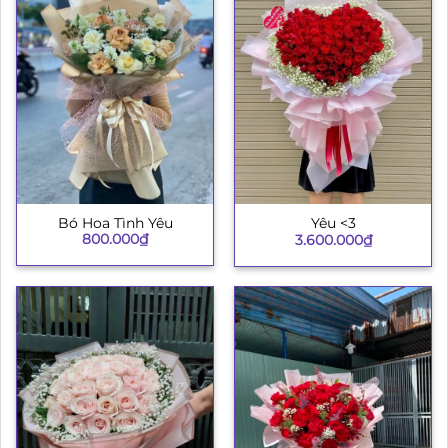
Bó Hoa Tình Yêu
Yêu <3
800.000
₫
3.600.000
₫