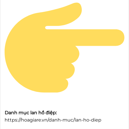
Danh mục lan hồ điệp:
https://hoagiare.vn/danh-muc/lan-ho-diep