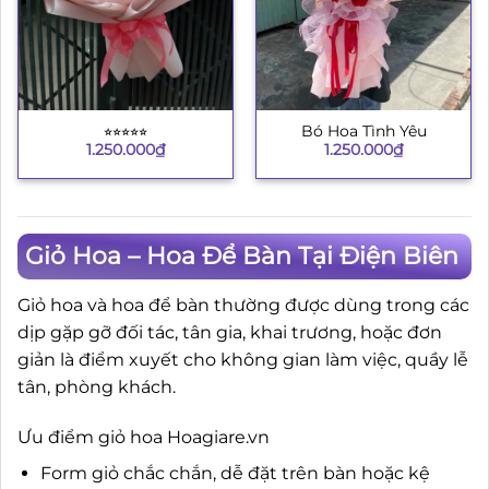
⭐︎⭐︎⭐︎⭐︎⭐︎
Bó Hoa Tình Yêu
1.250.000
₫
1.250.000
₫
Giỏ Hoa – Hoa Để Bàn Tại Điện Biên
Giỏ hoa và hoa để bàn thường được dùng trong các
dịp gặp gỡ đối tác, tân gia, khai trương, hoặc đơn
giản là điểm xuyết cho không gian làm việc, quầy lễ
tân, phòng khách.
Ưu điểm giỏ hoa Hoagiare.vn
Form giỏ chắc chắn, dễ đặt trên bàn hoặc kệ