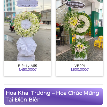
Biệt Ly A115
VB201
1.450.000
₫
1.800.000
₫
Hoa Khai Trương – Hoa Chúc Mừng
Tại Điện Biên