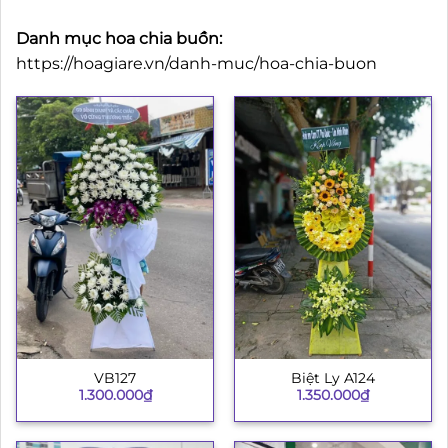
Danh mục hoa chia buồn:
https://hoagiare.vn/danh-muc/hoa-chia-buon
VB127
Biệt Ly A124
1.300.000
₫
1.350.000
₫