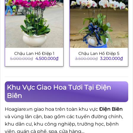
Chậu Lan Hồ Điệp 1
Chậu Lan Hồ Điệp 5
Giá
Giá
Giá
Giá
5.000.000
₫
4.500.000
₫
3.500.000
₫
3.200.000
₫
gốc
hiện
gốc
hiện
là:
tại
là:
tại
5.000.000₫.
là:
3.500.000₫.
là:
4.500.000₫.
3.200
Khu Vực Giao Hoa Tươi Tại Điện
Biên
Hoagiare.vn giao hoa trên toàn khu vực
Điện Biên
và vùng lân cận, bao gồm các tuyến đường chính,
khu dân cư, khu công nghiệp, trường học, bệnh
viện, quán cà phê, spa, cửa hàng…