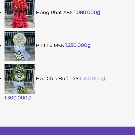
Hồng Phát A86
1.080.000
₫
Biệt Ly M56
1.250.000
₫
Hoa Chia Buồn 75
1.350.000
₫
Giá
Giá
1.300.000
₫
gốc
hiện
là:
tại
1.350.000₫.
là:
1.300.000₫.