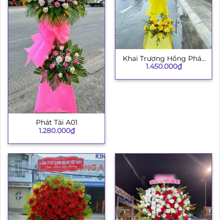
Khai Trương Hồng Phát
1.450.000
₫
003
Phát Tài A01
1.280.000
₫