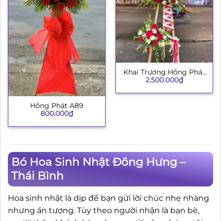
Khai Trương Hồng Phát
2.500.000
₫
002
Hồng Phát A89
800.000
₫
Bó Hoa Sinh Nhật Đông Hưng –
Thái Bình
Hoa sinh nhật là dịp để bạn gửi lời chúc nhẹ nhàng
nhưng ấn tượng. Tùy theo người nhận là bạn bè,