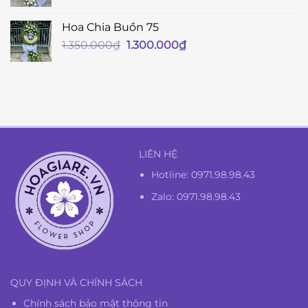
Hoa Chia Buồn 75
Giá
Giá
1.350.000
₫
1.300.000
₫
gốc
hiện
là:
tại
1.350.000₫.
là:
1.300.000₫.
LIÊN HỆ
Hotline:
0971.98.98.43
Zalo: 0971.98.98.43
QUY ĐỊNH VÀ CHÍNH SÁCH
Chính sách bảo mật thông tin