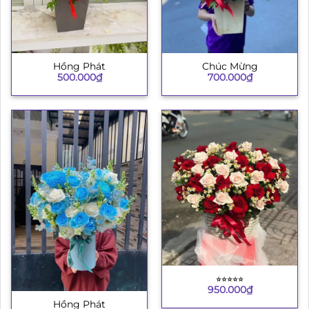
Hồng Phát
Chúc Mừng
500.000
₫
700.000
₫
⭐︎⭐︎⭐︎⭐︎⭐︎
950.000
₫
Hồng Phát