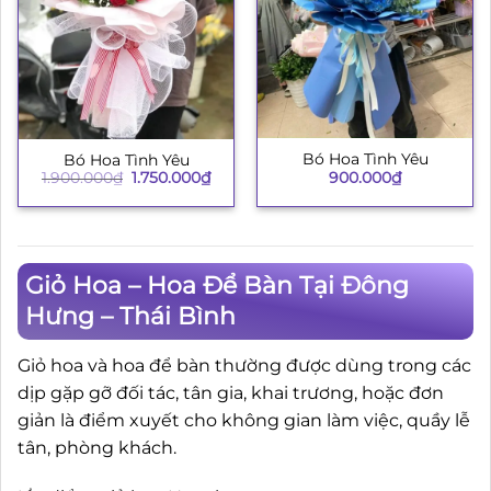
Bó Hoa Tình Yêu
Bó Hoa Tình Yêu
Giá
Giá
900.000
₫
1.900.000
₫
1.750.000
₫
gốc
hiện
là:
tại
1.900.000₫.
là:
1.750.000₫.
Giỏ Hoa – Hoa Để Bàn Tại Đông
Hưng – Thái Bình
Giỏ hoa và hoa để bàn thường được dùng trong các
dịp gặp gỡ đối tác, tân gia, khai trương, hoặc đơn
giản là điểm xuyết cho không gian làm việc, quầy lễ
tân, phòng khách.