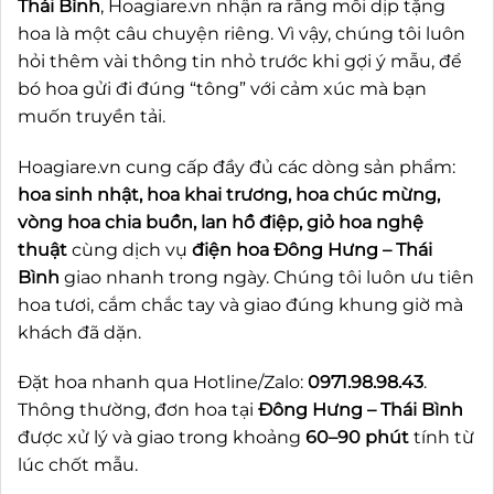
Thái Bình
, Hoagiare.vn nhận ra rằng mỗi dịp tặng
hoa là một câu chuyện riêng. Vì vậy, chúng tôi luôn
hỏi thêm vài thông tin nhỏ trước khi gợi ý mẫu, để
bó hoa gửi đi đúng “tông” với cảm xúc mà bạn
muốn truyền tải.
Hoagiare.vn cung cấp đầy đủ các dòng sản phẩm:
hoa sinh nhật, hoa khai trương, hoa chúc mừng,
vòng hoa chia buồn, lan hồ điệp, giỏ hoa nghệ
thuật
cùng dịch vụ
điện hoa Đông Hưng – Thái
Bình
giao nhanh trong ngày. Chúng tôi luôn ưu tiên
hoa tươi, cắm chắc tay và giao đúng khung giờ mà
khách đã dặn.
Đặt hoa nhanh qua Hotline/Zalo:
0971.98.98.43
.
Thông thường, đơn hoa tại
Đông Hưng – Thái Bình
được xử lý và giao trong khoảng
60–90 phút
tính từ
lúc chốt mẫu.