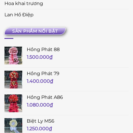
Hoa khai trương
Lan Hồ Điệp
SẢN PHẨM NỔI BẬT
Hồng Phát 88
1.500.000
₫
Hồng Phát 79
1.400.000
₫
Hồng Phát A86
1.080.000
₫
Biệt Ly M56
1.250.000
₫