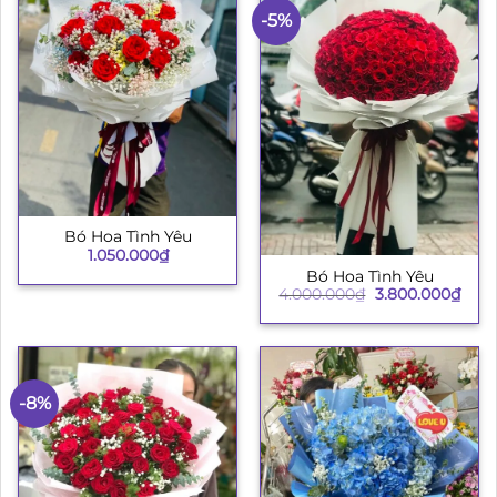
-5%
Bó Hoa Tình Yêu
1.050.000
₫
Bó Hoa Tình Yêu
Giá
Giá
4.000.000
₫
3.800.000
₫
gốc
hiện
là:
tại
4.000.000₫.
là:
3.80
-8%