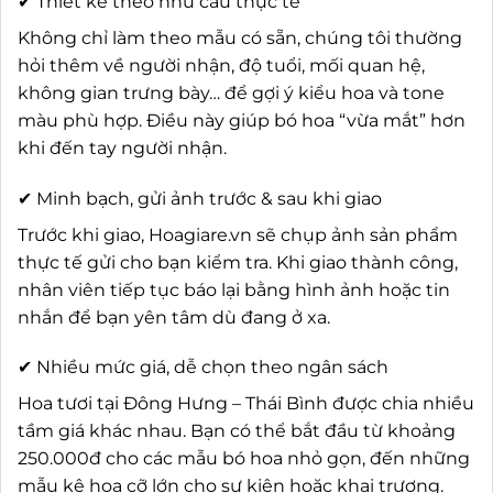
✔ Thiết kế theo nhu cầu thực tế
Không chỉ làm theo mẫu có sẵn, chúng tôi thường
hỏi thêm về người nhận, độ tuổi, mối quan hệ,
không gian trưng bày… để gợi ý kiểu hoa và tone
màu phù hợp. Điều này giúp bó hoa “vừa mắt” hơn
khi đến tay người nhận.
✔ Minh bạch, gửi ảnh trước & sau khi giao
Trước khi giao, Hoagiare.vn sẽ chụp ảnh sản phẩm
thực tế gửi cho bạn kiểm tra. Khi giao thành công,
nhân viên tiếp tục báo lại bằng hình ảnh hoặc tin
nhắn để bạn yên tâm dù đang ở xa.
✔ Nhiều mức giá, dễ chọn theo ngân sách
Hoa tươi tại Đông Hưng – Thái Bình được chia nhiều
tầm giá khác nhau. Bạn có thể bắt đầu từ khoảng
250.000đ cho các mẫu bó hoa nhỏ gọn, đến những
mẫu kệ hoa cỡ lớn cho sự kiện hoặc khai trương.