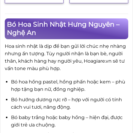
là:
tại
3.850.000₫.
là:
3.500.000₫.
Bó Hoa Sinh Nhật Hưng Nguyên –
Nghệ An
Hoa sinh nhật là dịp để bạn gửi lời chúc nhẹ nhàng
nhưng ấn tượng. Tùy người nhận là bạn bè, người
thân, khách hàng hay người yêu, Hoagiare.vn sẽ tư
vấn tone màu phù hợp.
Bó hoa hồng pastel, hồng phấn hoặc kem – phù
hợp tặng bạn nữ, đồng nghiệp.
Bó hướng dương rực rỡ – hợp với người có tính
cách vui tươi, năng động.
Bó baby trắng hoặc baby hồng – hiện đại, được
giới trẻ ưa chuộng.