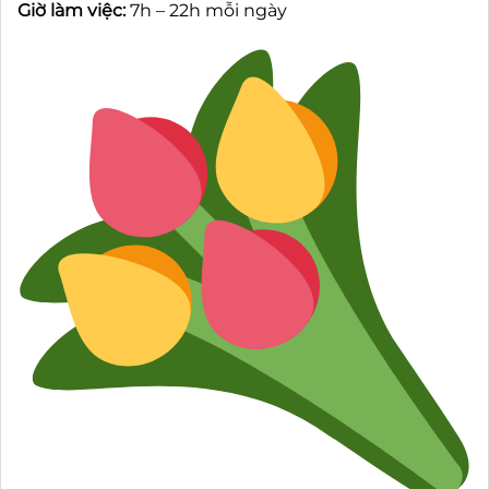
Giờ làm việc:
7h – 22h mỗi ngày