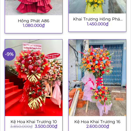
Khai Trương Hồng Phát
Hồng Phát A86
1.450.000
₫
003
1.080.000
₫
-9%
Kệ Hoa Khai Trương 10
Kệ Hoa Khai Trương 16
Giá
Giá
3.850.000
₫
3.500.000
₫
2.600.000
₫
gốc
hiện