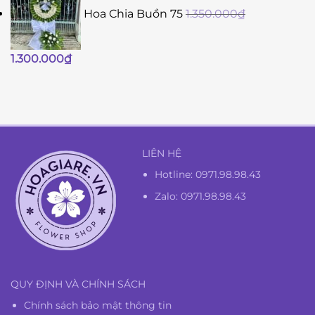
Hoa Chia Buồn 75
1.350.000
₫
Giá
Giá
1.300.000
₫
gốc
hiện
là:
tại
1.350.000₫.
là:
1.300.000₫.
LIÊN HỆ
Hotline:
0971.98.98.43
Zalo: 0971.98.98.43
QUY ĐỊNH VÀ CHÍNH SÁCH
Chính sách bảo mật thông tin