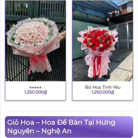
⭐︎⭐︎⭐︎⭐︎⭐︎
Bó Hoa Tình Yêu
1.250.000
₫
1.250.000
₫
Giỏ Hoa – Hoa Để Bàn Tại Hưng
Nguyên – Nghệ An