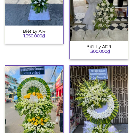
Biệt Ly A14
1.350.000
₫
Biệt Ly A129
1.300.000
₫