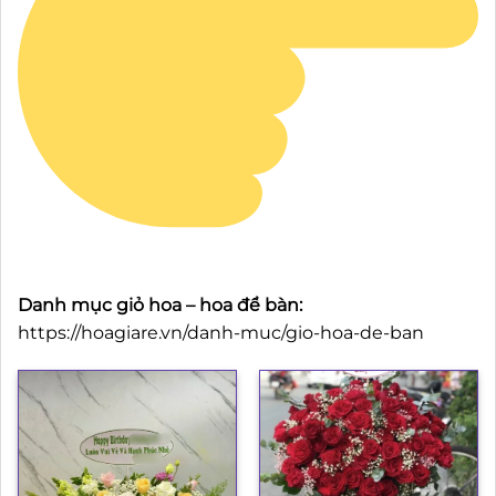
Danh mục giỏ hoa – hoa để bàn:
https://hoagiare.vn/danh-muc/gio-hoa-de-ban