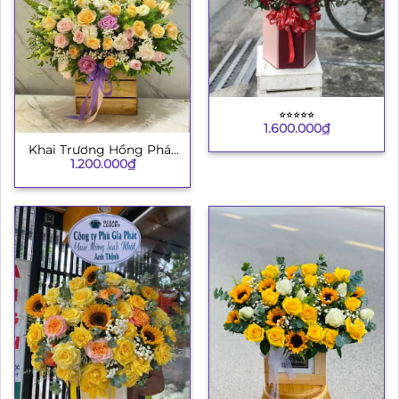
⭐︎⭐︎⭐︎⭐︎⭐︎
1.600.000
₫
Khai Trương Hồng Phát
1.200.000
₫
4