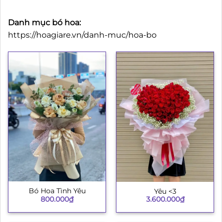
Danh mục bó hoa:
https://hoagiare.vn/danh-muc/hoa-bo
Bó Hoa Tình Yêu
Yêu <3
800.000
₫
3.600.000
₫