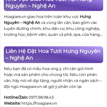
Nguyên – Nghệ An
Hoagiare.vn giao hoa trên toàn khu vực
Hưng
Nguyên – Nghệ An
và vùng lân cận, bao gồm các
tuyến đường chính, khu dân cư, khu công nghiệp,
trường học, bệnh viện, quán cà phê, spa, cửa hàng…
Liên Hệ Đặt Hoa Tươi Hưng Nguyên
– Nghệ An
Nếu bạn đã có mẫu hoa ưng ý, chỉ cần gửi hình
hoặc mã sản phẩm cho chúng tôi. Nếu còn phân
vân, hãy nói về dịp tặng, người nhận và ngân sách –
đội ngũ Hoagiare.vn sẽ gợi ý phần còn lại.
Hotline/Zalo:
0971.98.98.43
Website:
https://hoagiare.vn