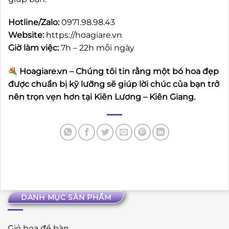
Hotline/Zalo:
0971.98.98.43
Website:
https://hoagiare.vn
Giờ làm việc:
7h – 22h mỗi ngày
Hoagiare.vn – Chúng tôi tin rằng một bó hoa đẹp
được chuẩn bị kỹ lưỡng sẽ giúp lời chúc của bạn trở
nên trọn vẹn hơn tại Kiên Lương – Kiên Giang.
DANH MỤC SẢN PHẨM
Giỏ hoa để bàn