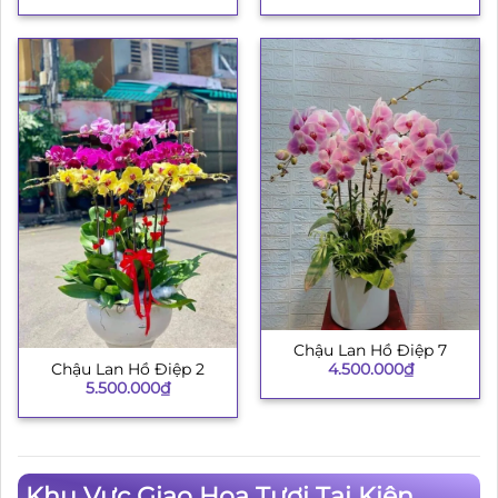
là:
tại
3.500.000₫.
là:
3.200.000₫.
Chậu Lan Hồ Điệp 7
4.500.000
₫
Chậu Lan Hồ Điệp 2
5.500.000
₫
Khu Vực Giao Hoa Tươi Tại Kiên