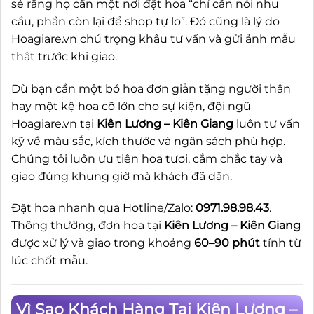
sẻ rằng họ cần một nơi đặt hoa “chỉ cần nói nhu
cầu, phần còn lại để shop tự lo”. Đó cũng là lý do
Hoagiare.vn chú trọng khâu tư vấn và gửi ảnh mẫu
thật trước khi giao.
Dù bạn cần một bó hoa đơn giản tặng người thân
hay một kệ hoa cỡ lớn cho sự kiện, đội ngũ
Hoagiare.vn tại
Kiên Lương – Kiên Giang
luôn tư vấn
kỹ về màu sắc, kích thước và ngân sách phù hợp.
Chúng tôi luôn ưu tiên hoa tươi, cắm chắc tay và
giao đúng khung giờ mà khách đã dặn.
Đặt hoa nhanh qua Hotline/Zalo:
0971.98.98.43
.
Thông thường, đơn hoa tại
Kiên Lương – Kiên Giang
được xử lý và giao trong khoảng
60–90 phút
tính từ
lúc chốt mẫu.
Vì Sao Khách Hàng Tại Kiên Lương –