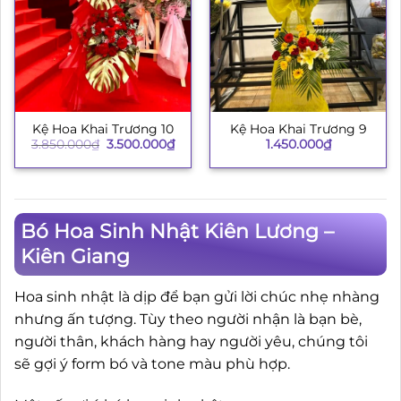
Kệ Hoa Khai Trương 10
Kệ Hoa Khai Trương 9
Giá
Giá
3.850.000
₫
3.500.000
₫
1.450.000
₫
gốc
hiện
là:
tại
3.850.000₫.
là:
3.500.000₫.
Bó Hoa Sinh Nhật Kiên Lương –
Kiên Giang
Hoa sinh nhật là dịp để bạn gửi lời chúc nhẹ nhàng
nhưng ấn tượng. Tùy theo người nhận là bạn bè,
người thân, khách hàng hay người yêu, chúng tôi
sẽ gợi ý form bó và tone màu phù hợp.