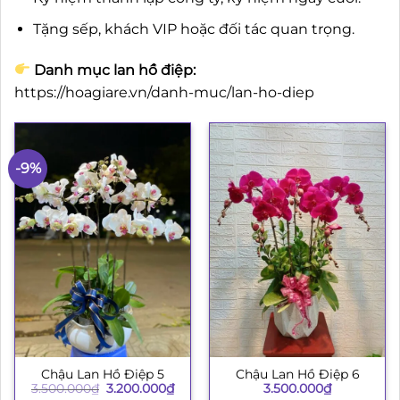
Tặng sếp, khách VIP hoặc đối tác quan trọng.
Danh mục lan hồ điệp:
https://hoagiare.vn/danh-muc/lan-ho-diep
-9%
Chậu Lan Hồ Điệp 5
Chậu Lan Hồ Điệp 6
Giá
Giá
3.500.000
₫
3.200.000
₫
3.500.000
₫
gốc
hiện