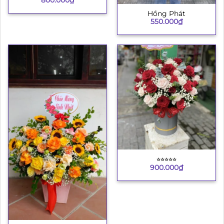
Hồng Phát
550.000
₫
⭐︎⭐︎⭐︎⭐︎⭐︎
900.000
₫