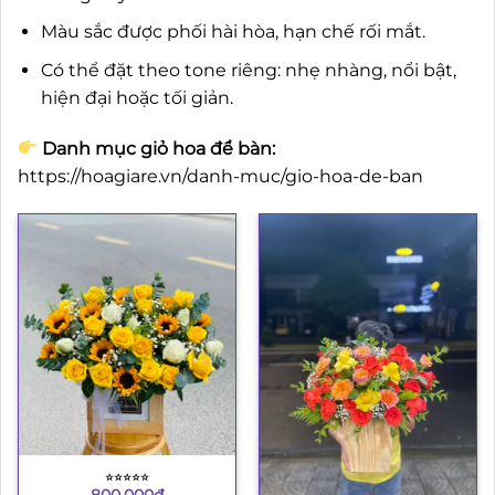
Màu sắc được phối hài hòa, hạn chế rối mắt.
Có thể đặt theo tone riêng: nhẹ nhàng, nổi bật,
hiện đại hoặc tối giản.
Danh mục giỏ hoa để bàn:
https://hoagiare.vn/danh-muc/gio-hoa-de-ban
⭐︎⭐︎⭐︎⭐︎⭐︎
800.000
₫