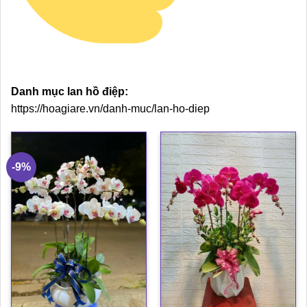
Danh mục lan hồ điệp:
https://hoagiare.vn/danh-muc/lan-ho-diep
-9%