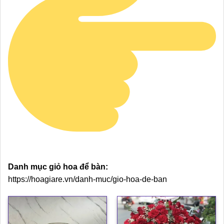
Danh mục giỏ hoa để bàn:
https://hoagiare.vn/danh-muc/gio-hoa-de-ban