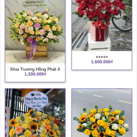
⭐︎⭐︎⭐︎⭐︎⭐︎
1.600.000
₫
Khai Trương Hồng Phát 4
1.200.000
₫