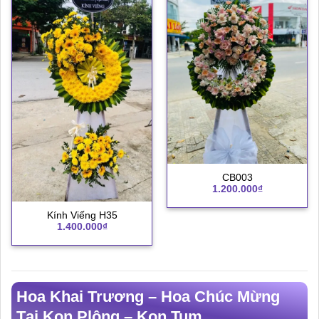
CB003
1.200.000
₫
Kính Viếng H35
1.400.000
₫
Hoa Khai Trương – Hoa Chúc Mừng
Tại Kon Plông – Kon Tum