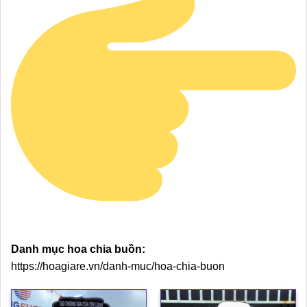
Danh mục hoa chia buồn:
https://hoagiare.vn/danh-muc/hoa-chia-buon