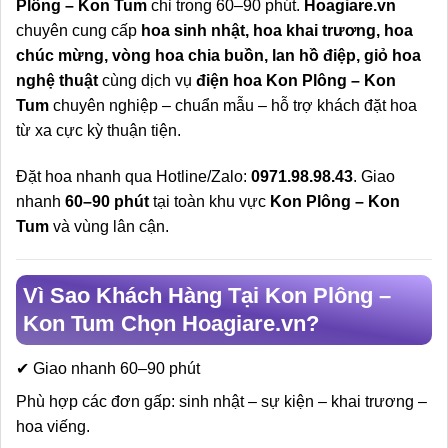
Plông – Kon Tum
chỉ trong 60–90 phút.
Hoagiare.vn
chuyên cung cấp
hoa sinh nhật, hoa khai trương, hoa
chúc mừng, vòng hoa chia buồn, lan hồ điệp, giỏ hoa
nghệ thuật
cùng dịch vụ
điện hoa Kon Plông – Kon
Tum
chuyên nghiệp – chuẩn mẫu – hỗ trợ khách đặt hoa
từ xa cực kỳ thuận tiện.
Đặt hoa nhanh qua Hotline/Zalo:
0971.98.98.43
. Giao
nhanh
60–90 phút
tại toàn khu vực
Kon Plông – Kon
Tum
và vùng lân cận.
Vì Sao Khách Hàng Tại Kon Plông –
Kon Tum Chọn Hoagiare.vn?
✔ Giao nhanh 60–90 phút
Phù hợp các đơn gấp: sinh nhật – sự kiện – khai trương –
hoa viếng.