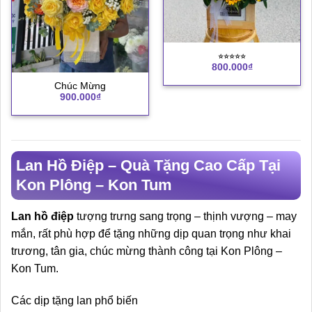
⭐︎⭐︎⭐︎⭐︎⭐︎
800.000
₫
Chúc Mừng
900.000
₫
Lan Hồ Điệp – Quà Tặng Cao Cấp Tại
Kon Plông – Kon Tum
Lan hồ điệp
tượng trưng sang trọng – thịnh vượng – may
mắn, rất phù hợp để tặng những dịp quan trọng như khai
trương, tân gia, chúc mừng thành công tại Kon Plông –
Kon Tum.
Các dịp tặng lan phổ biến