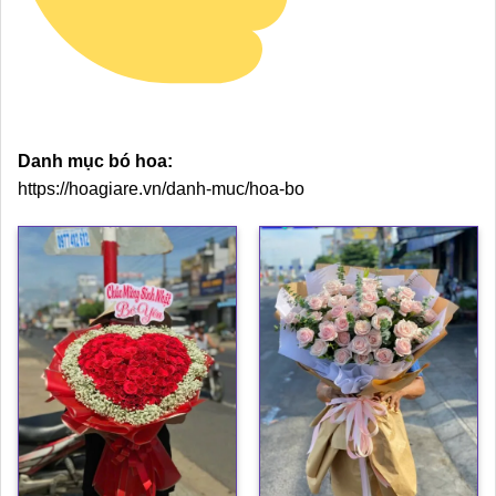
Danh mục bó hoa:
https://hoagiare.vn/danh-muc/hoa-bo