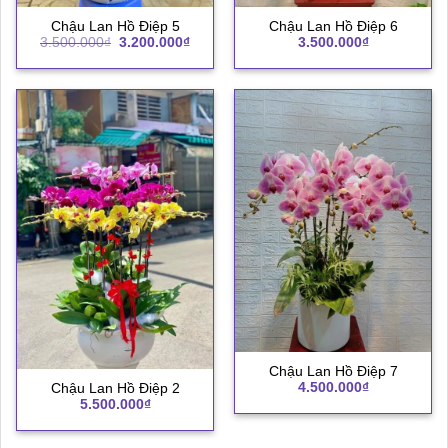
Chậu Lan Hồ Điệp 5
Chậu Lan Hồ Điệp 6
Giá
Giá
3.500.000
₫
3.200.000
₫
3.500.000
₫
gốc
hiện
là:
tại
3.500.000₫.
là:
3.200.000₫.
Chậu Lan Hồ Điệp 7
4.500.000
₫
Chậu Lan Hồ Điệp 2
5.500.000
₫