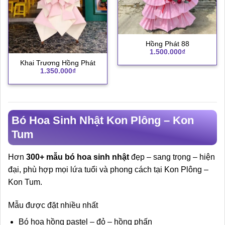
Hồng Phát 88
1.500.000
₫
Khai Trương Hồng Phát
1.350.000
₫
Bó Hoa Sinh Nhật Kon Plông – Kon
Tum
Hơn
300+ mẫu bó hoa sinh nhật
đẹp – sang trọng – hiện
đại, phù hợp mọi lứa tuổi và phong cách tại Kon Plông –
Kon Tum.
Mẫu được đặt nhiều nhất
Bó hoa hồng pastel – đỏ – hồng phấn