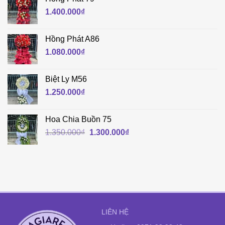
1.400.000
₫
Hồng Phát A86
1.080.000
₫
Biệt Ly M56
1.250.000
₫
Hoa Chia Buồn 75
Giá
Giá
1.350.000
₫
1.300.000
₫
gốc
hiện
là:
tại
1.350.000₫.
là:
1.300.000₫.
LIÊN HỆ