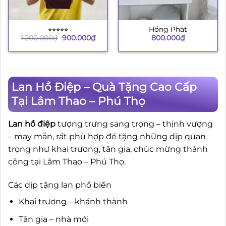
⭐︎⭐︎⭐︎⭐︎⭐︎
Hồng Phát
Giá
Giá
1.200.000
₫
900.000
₫
800.000
₫
gốc
hiện
là:
tại
1.200.000₫.
là:
900.000₫.
Lan Hồ Điệp – Quà Tặng Cao Cấp
Tại Lâm Thao – Phú Thọ
Lan hồ điệp
tượng trưng sang trọng – thịnh vượng
– may mắn, rất phù hợp để tặng những dịp quan
trọng như khai trương, tân gia, chúc mừng thành
công tại Lâm Thao – Phú Thọ.
Các dịp tặng lan phổ biến
Khai trương – khánh thành
Tân gia – nhà mới