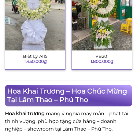
Biệt Ly A115
VB201
1.450.000
₫
1.800.000
₫
Hoa Khai Trương – Hoa Chúc Mừng
Tại Lâm Thao – Phú Thọ
Hoa khai trương
mang ý nghĩa may mắn – phát tài –
thịnh vượng, phù hợp tặng cửa hàng – doanh
nghiệp – showroom tại Lâm Thao – Phú Thọ.