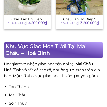
Chậu Lan Hồ Điệp 1
Chậu Lan Hồ Điệp 5
Giá
Giá
Giá
Giá
5.000.000
₫
4.500.000
₫
3.500.000
₫
3.200.000
₫
gốc
hiện
gốc
hiện
là:
tại
là:
tại
5.000.000₫.
là:
3.500.000₫.
là:
4.500.000₫.
3.200
Khu Vực Giao Hoa Tươi Tại Mai
Châu – Hoà Bình
Hoagiare.vn nhận giao hoa tận nơi tại
Mai Châu –
Hoà Bình
và tất cả các xã, phường, thị trấn trên địa
bàn. Một số khu vực giao hoa thường xuyên gồm:
Tân Thành
Mai Châu
Sơn Thủy