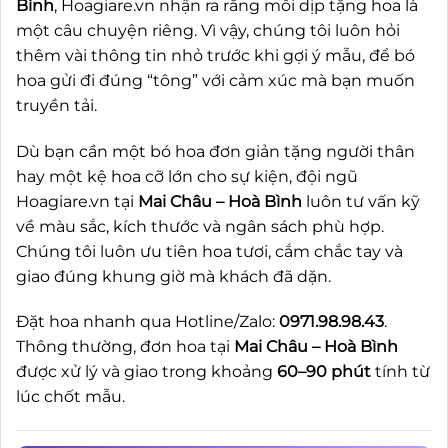
Bình
, Hoagiare.vn nhận ra rằng mỗi dịp tặng hoa là
một câu chuyện riêng. Vì vậy, chúng tôi luôn hỏi
thêm vài thông tin nhỏ trước khi gợi ý mẫu, để bó
hoa gửi đi đúng “tông” với cảm xúc mà bạn muốn
truyền tải.
Dù bạn cần một bó hoa đơn giản tặng người thân
hay một kệ hoa cỡ lớn cho sự kiện, đội ngũ
Hoagiare.vn tại
Mai Châu – Hoà Bình
luôn tư vấn kỹ
về màu sắc, kích thước và ngân sách phù hợp.
Chúng tôi luôn ưu tiên hoa tươi, cắm chắc tay và
giao đúng khung giờ mà khách đã dặn.
Đặt hoa nhanh qua Hotline/Zalo:
0971.98.98.43
.
Thông thường, đơn hoa tại
Mai Châu – Hoà Bình
được xử lý và giao trong khoảng
60–90 phút
tính từ
lúc chốt mẫu.