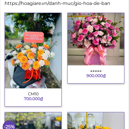
https://hoagiare.vn/danh-muc/gio-hoa-de-ban
⭐︎⭐︎⭐︎⭐︎⭐︎
900.000
₫
CM10
700.000
₫
-25%