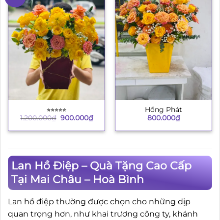
⭐︎⭐︎⭐︎⭐︎⭐︎
Hồng Phát
Giá
Giá
1.200.000
₫
900.000
₫
800.000
₫
gốc
hiện
là:
tại
1.200.000₫.
là:
900.000₫.
Lan Hồ Điệp – Quà Tặng Cao Cấp
Tại Mai Châu – Hoà Bình
Lan hồ điệp thường được chọn cho những dịp
quan trọng hơn, như khai trương công ty, khánh