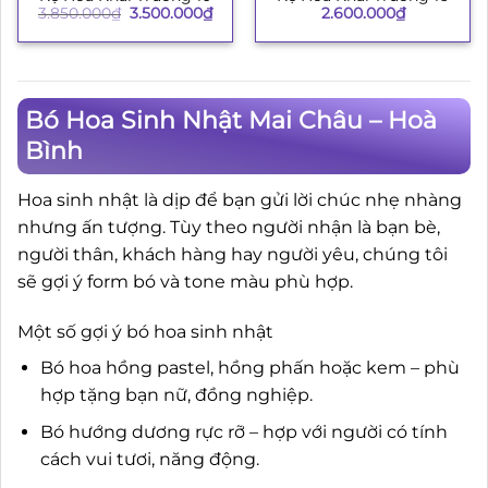
Giá
Giá
3.850.000
₫
3.500.000
₫
2.600.000
₫
gốc
hiện
là:
tại
3.850.000₫.
là:
3.500.000₫.
Bó Hoa Sinh Nhật Mai Châu – Hoà
Bình
Hoa sinh nhật là dịp để bạn gửi lời chúc nhẹ nhàng
nhưng ấn tượng. Tùy theo người nhận là bạn bè,
người thân, khách hàng hay người yêu, chúng tôi
sẽ gợi ý form bó và tone màu phù hợp.
Một số gợi ý bó hoa sinh nhật
Bó hoa hồng pastel, hồng phấn hoặc kem – phù
hợp tặng bạn nữ, đồng nghiệp.
Bó hướng dương rực rỡ – hợp với người có tính
cách vui tươi, năng động.