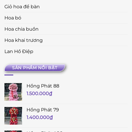
Giỏ hoa để bàn
Hoa bó
Hoa chia buồn
Hoa khai trương
Lan Hồ Điệp
SẢN PHẨM NỔI BẬT
Hồng Phát 88
1.500.000
₫
Hồng Phát 79
1.400.000
₫