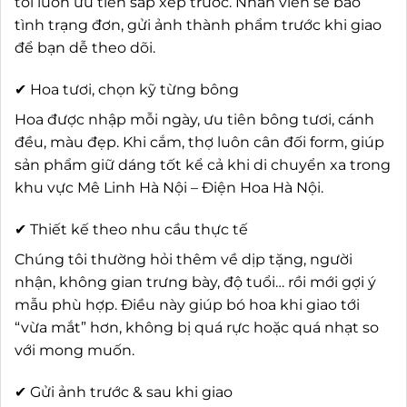
tôi luôn ưu tiên sắp xếp trước. Nhân viên sẽ báo
tình trạng đơn, gửi ảnh thành phẩm trước khi giao
để bạn dễ theo dõi.
✔ Hoa tươi, chọn kỹ từng bông
Hoa được nhập mỗi ngày, ưu tiên bông tươi, cánh
đều, màu đẹp. Khi cắm, thợ luôn cân đối form, giúp
sản phẩm giữ dáng tốt kể cả khi di chuyển xa trong
khu vực Mê Linh Hà Nội – Điện Hoa Hà Nội.
✔ Thiết kế theo nhu cầu thực tế
Chúng tôi thường hỏi thêm về dịp tặng, người
nhận, không gian trưng bày, độ tuổi… rồi mới gợi ý
mẫu phù hợp. Điều này giúp bó hoa khi giao tới
“vừa mắt” hơn, không bị quá rực hoặc quá nhạt so
với mong muốn.
✔ Gửi ảnh trước & sau khi giao