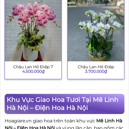
Chậu Lan Hồ Điệp 7
Chậu Lan Hồ Điệp
4.500.000
₫
3.700.000
₫
Khu Vực Giao Hoa Tươi Tại Mê Linh
Hà Nội – Điện Hoa Hà Nội
Hoagiare.vn giao hoa trên toàn khu vực
Mê Linh Hà
Nội – Điện Hoa Hà Nội
và vùng lân cận, bao gồm các