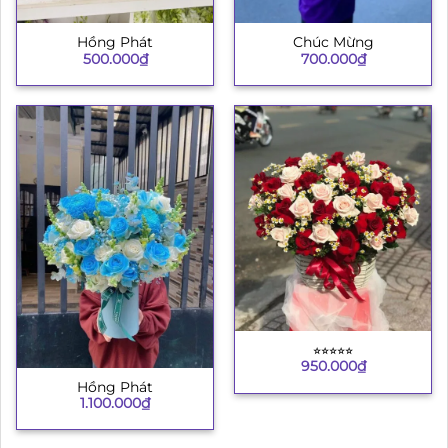
Hồng Phát
Chúc Mừng
500.000
₫
700.000
₫
⭐︎⭐︎⭐︎⭐︎⭐︎
950.000
₫
Hồng Phát
1.100.000
₫