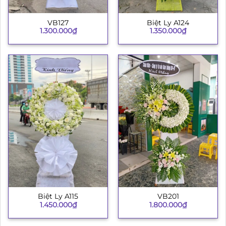
VB127
Biệt Ly A124
1.300.000
₫
1.350.000
₫
Biệt Ly A115
VB201
1.450.000
₫
1.800.000
₫