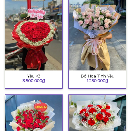
Yêu <3
Bó Hoa Tình Yêu
3.500.000
₫
1.250.000
₫