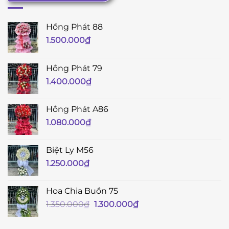
Hồng Phát 88
1.500.000
₫
Hồng Phát 79
1.400.000
₫
Hồng Phát A86
1.080.000
₫
Biệt Ly M56
1.250.000
₫
Hoa Chia Buồn 75
Giá
Giá
1.350.000
₫
1.300.000
₫
gốc
hiện
là:
tại