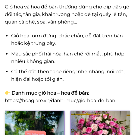
Giỏ hoa và hoa để bàn thường dùng cho dịp gặp gỡ
đối tác, tân gia, khai trương hoặc để tại quầy lễ tân,
quán cà phê, spa, văn phòng…
Giỏ hoa form đứng, chắc chắn, dễ đặt trên bàn
hoặc kệ trưng bày.
Màu sắc phối hài hòa, hạn chế rối mắt, phù hợp
nhiều không gian.
Có thể đặt theo tone riêng: nhẹ nhàng, nổi bật,
hiện đại hoặc tối giản.
Danh mục giỏ hoa – hoa để bàn:
https://hoagiare.vn/danh-muc/gio-hoa-de-ban