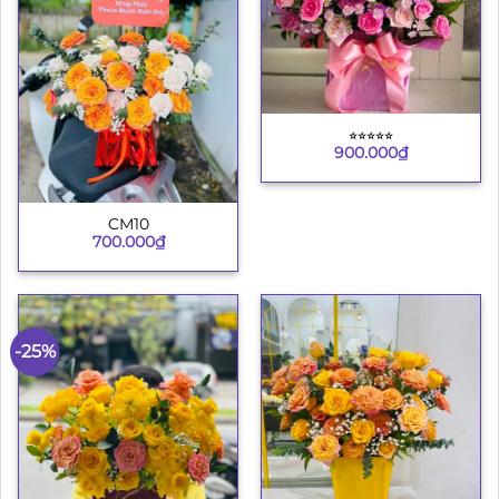
⭐︎⭐︎⭐︎⭐︎⭐︎
900.000
₫
CM10
700.000
₫
-25%