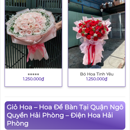
⭐︎⭐︎⭐︎⭐︎⭐︎
Bó Hoa Tình Yêu
1.250.000
₫
1.250.000
₫
Giỏ Hoa – Hoa Để Bàn Tại Quận Ngô
Quyền Hải Phòng – Điện Hoa Hải
Phòng