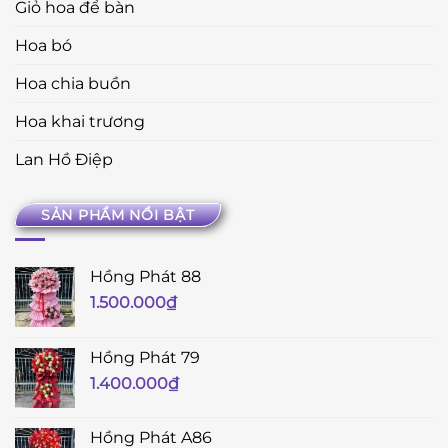
Giỏ hoa để bàn
Hoa bó
Hoa chia buồn
Hoa khai trương
Lan Hồ Điệp
SẢN PHẨM NỔI BẬT
Hồng Phát 88
1.500.000
₫
Hồng Phát 79
1.400.000
₫
Hồng Phát A86