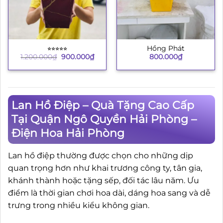
⭐︎⭐︎⭐︎⭐︎⭐︎
Hồng Phát
Giá
Giá
1.200.000
₫
900.000
₫
800.000
₫
gốc
hiện
là:
tại
1.200.000₫.
là:
900.000₫.
Lan Hồ Điệp – Quà Tặng Cao Cấp
Tại Quận Ngô Quyền Hải Phòng –
Điện Hoa Hải Phòng
Lan hồ điệp thường được chọn cho những dịp
quan trọng hơn như khai trương công ty, tân gia,
khánh thành hoặc tặng sếp, đối tác lâu năm. Ưu
điểm là thời gian chơi hoa dài, dáng hoa sang và dễ
trưng trong nhiều kiểu không gian.