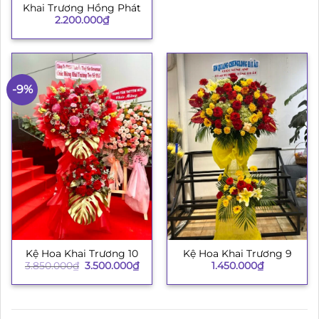
Khai Trương Hồng Phát
2.200.000
₫
-9%
Kệ Hoa Khai Trương 10
Kệ Hoa Khai Trương 9
Giá
Giá
3.850.000
₫
3.500.000
₫
1.450.000
₫
gốc
hiện
là:
tại
3.850.000₫.
là:
3.500.000₫.