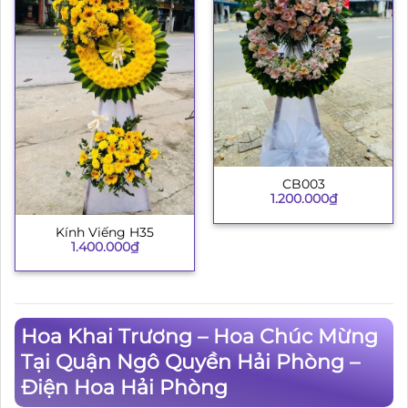
CB003
1.200.000
₫
Kính Viếng H35
1.400.000
₫
Hoa Khai Trương – Hoa Chúc Mừng
Tại Quận Ngô Quyền Hải Phòng –
Điện Hoa Hải Phòng