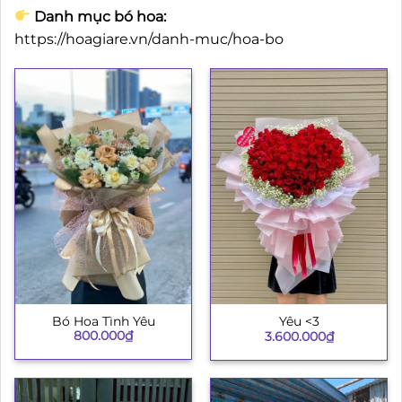
Danh mục bó hoa:
https://hoagiare.vn/danh-muc/hoa-bo
Bó Hoa Tình Yêu
Yêu <3
800.000
₫
3.600.000
₫