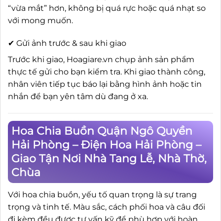
“vừa mắt” hơn, không bị quá rực hoặc quá nhạt so
với mong muốn.
✔ Gửi ảnh trước & sau khi giao
Trước khi giao, Hoagiare.vn chụp ảnh sản phẩm
thực tế gửi cho bạn kiểm tra. Khi giao thành công,
nhân viên tiếp tục báo lại bằng hình ảnh hoặc tin
nhắn để bạn yên tâm dù đang ở xa.
Hoa Chia Buồn Quận Ngô Quyền
Hải Phòng – Điện Hoa Hải Phòng –
Giao Tận Nơi Nhà Tang Lễ, Nhà Thờ,
Chùa
Với hoa chia buồn, yếu tố quan trọng là sự trang
trọng và tinh tế. Màu sắc, cách phối hoa và câu đối
đi kèm đều được tư vấn kỹ để phù hợp với hoàn