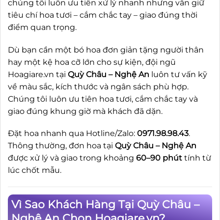
chúng tôi luôn ưu tiên xử lý nhanh nhưng vẫn giữ
tiêu chí hoa tươi – cắm chắc tay – giao đúng thời
điểm quan trọng.
Dù bạn cần một bó hoa đơn giản tặng người thân
hay một kệ hoa cỡ lớn cho sự kiện, đội ngũ
Hoagiare.vn tại
Quỳ Châu – Nghệ An
luôn tư vấn kỹ
về màu sắc, kích thước và ngân sách phù hợp.
Chúng tôi luôn ưu tiên hoa tươi, cắm chắc tay và
giao đúng khung giờ mà khách đã dặn.
Đặt hoa nhanh qua Hotline/Zalo:
0971.98.98.43
.
Thông thường, đơn hoa tại
Quỳ Châu – Nghệ An
được xử lý và giao trong khoảng
60–90 phút
tính từ
lúc chốt mẫu.
Vì Sao Khách Hàng Tại Quỳ Châu –
Nghệ An Chọn Hoagiare.vn?