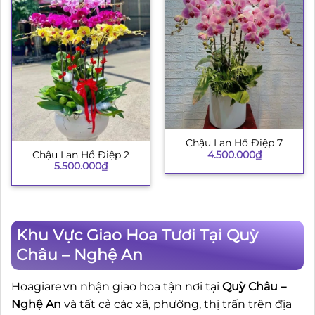
Chậu Lan Hồ Điệp 7
4.500.000
₫
Chậu Lan Hồ Điệp 2
5.500.000
₫
Khu Vực Giao Hoa Tươi Tại Quỳ
Châu – Nghệ An
Hoagiare.vn nhận giao hoa tận nơi tại
Quỳ Châu –
Nghệ An
và tất cả các xã, phường, thị trấn trên địa