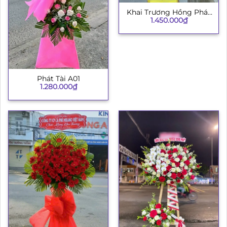
Khai Trương Hồng Phát
1.450.000
₫
003
Phát Tài A01
1.280.000
₫