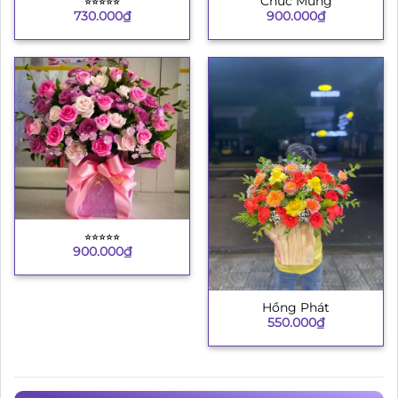
⭐︎⭐︎⭐︎⭐︎⭐︎
Chúc Mừng
730.000
₫
900.000
₫
⭐︎⭐︎⭐︎⭐︎⭐︎
900.000
₫
Hồng Phát
550.000
₫