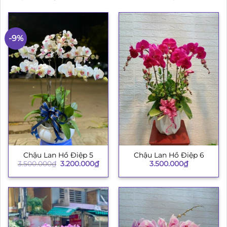
-9%
Chậu Lan Hồ Điệp 5
Chậu Lan Hồ Điệp 6
Giá
Giá
3.500.000
₫
3.200.000
₫
3.500.000
₫
gốc
hiện
là:
tại
3.500.000₫.
là:
3.200.000₫.