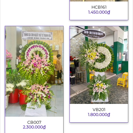
HCB161
1.450.000
₫
VB201
1.800.000
₫
CB007
2.300.000
₫