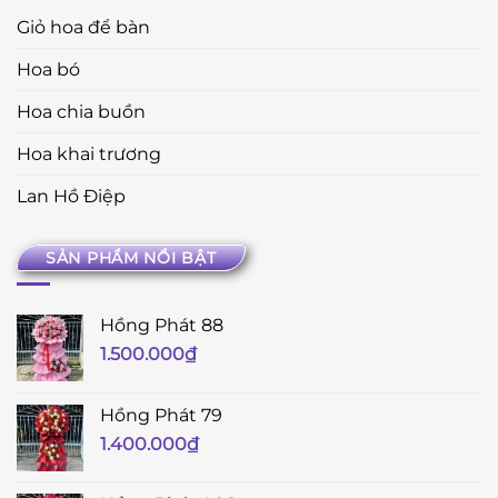
Giỏ hoa để bàn
Hoa bó
Hoa chia buồn
Hoa khai trương
Lan Hồ Điệp
SẢN PHẨM NỔI BẬT
Hồng Phát 88
1.500.000
₫
Hồng Phát 79
1.400.000
₫