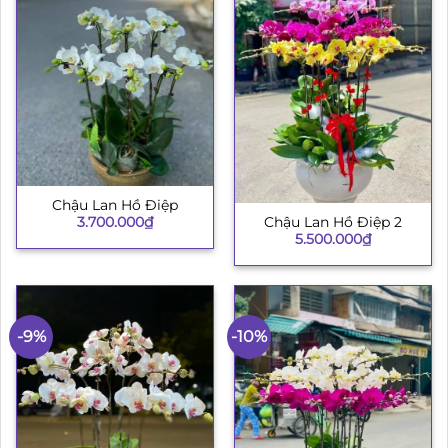
Chậu Lan Hồ Điệp
3.700.000
₫
Chậu Lan Hồ Điệp 2
5.500.000
₫
-9%
-10%