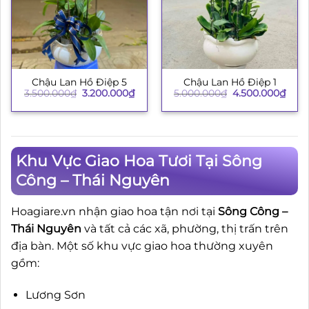
Chậu Lan Hồ Điệp 5
Chậu Lan Hồ Điệp 1
Giá
Giá
Giá
Giá
3.500.000
₫
3.200.000
₫
5.000.000
₫
4.500.000
₫
gốc
hiện
gốc
hiện
là:
tại
là:
tại
3.500.000₫.
là:
5.000.000₫.
là:
3.200.000₫.
4.50
Khu Vực Giao Hoa Tươi Tại Sông
Công – Thái Nguyên
Hoagiare.vn nhận giao hoa tận nơi tại
Sông Công –
Thái Nguyên
và tất cả các xã, phường, thị trấn trên
địa bàn. Một số khu vực giao hoa thường xuyên
gồm:
Lương Sơn