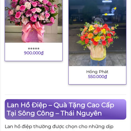
⭐︎⭐︎⭐︎⭐︎⭐︎
900.000
₫
Hồng Phát
550.000
₫
Lan Hồ Điệp – Quà Tặng Cao Cấp
Tại Sông Công – Thái Nguyên
Lan hồ điệp thường được chọn cho những dịp