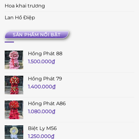
Hoa khai trương
Lan Hồ Điệp
SẢN PHẨM NỔI BẬT
Hồng Phát 88
1.500.000
₫
Hồng Phát 79
1.400.000
₫
Hồng Phát A86
1.080.000
₫
Biệt Ly M56
1.250.000
₫