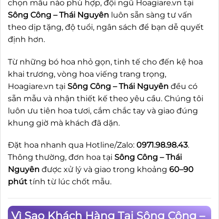
chọn mẫu nào phù hợp, đội ngũ Hoagiare.vn tại
Sông Công – Thái Nguyên
luôn sẵn sàng tư vấn
theo dịp tặng, độ tuổi, ngân sách để bạn dễ quyết
định hơn.
Từ những bó hoa nhỏ gọn, tinh tế cho đến kệ hoa
khai trương, vòng hoa viếng trang trọng,
Hoagiare.vn tại
Sông Công – Thái Nguyên
đều có
sẵn mẫu và nhận thiết kế theo yêu cầu. Chúng tôi
luôn ưu tiên hoa tươi, cắm chắc tay và giao đúng
khung giờ mà khách đã dặn.
Đặt hoa nhanh qua Hotline/Zalo:
0971.98.98.43
.
Thông thường, đơn hoa tại
Sông Công – Thái
Nguyên
được xử lý và giao trong khoảng
60–90
phút
tính từ lúc chốt mẫu.
Vì Sao Khách Hàng Tại Sông Công –