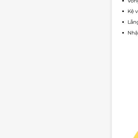
Vòng
Kệ v
Lẵng
Nhậ