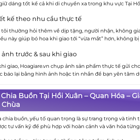
iữ dáng tốt kể cả khi di chuyển xa trong khu vực Tại H
ết kế theo nhu cầu thực tế
tôi thường hỏi thêm về dịp tặng, người nhận, không gia
iều này giúp bó hoa khi giao tới “vừa mắt” hơn, không 
 ảnh trước & sau khi giao
khi giao, Hoagiare.vn chụp ảnh sản phẩm thực tế gửi cho
ục báo lại bằng hình ảnh hoặc tin nhắn để bạn yên tâm d
Chia Buồn Tại Hồi Xuân – Quan Hóa – Gi
, Chùa
a chia buồn, yếu tố quan trọng là sự trang trọng và tinh 
ợc tư vấn kỹ để phù hợp với hoàn cảnh và văn hóa từng