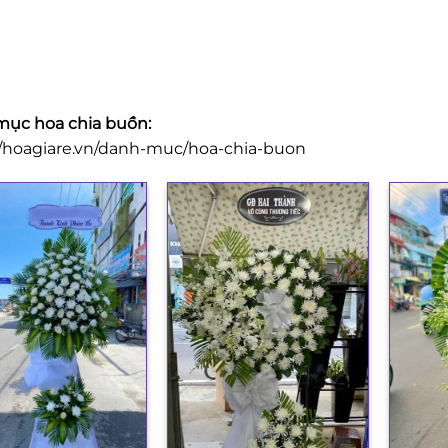
ục hoa chia buồn:
//hoagiare.vn/danh-muc/hoa-chia-buon