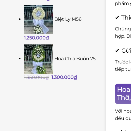
phẩm g
✔ Thi
Biệt Ly M56
Chúng 
hợp. Đ
1.250.000
₫
✔ Gửi
Hoa Chia Buồn 75
Trước 
tiếp t
Giá
Giá
1.350.000
₫
1.300.000
₫
gốc
hiện
Hoa 
là:
tại
Thờ
1.350.000₫.
là:
1.300.000₫.
Với ho
đều đư