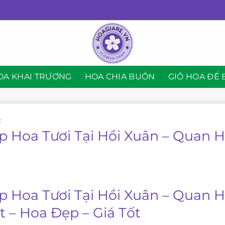
OA KHAI TRƯƠNG
HOA CHIA BUỒN
GIỎ HOA ĐỂ 
C
p Hoa Tươi Tại Hồi Xuân – Quan 
p Hoa Tươi Tại Hồi Xuân – Quan 
t – Hoa Đẹp – Giá Tốt