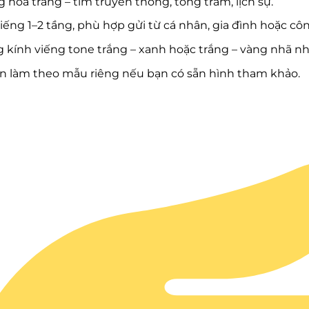
 hoa trắng – tím truyền thống, tông trầm, lịch sự.
iếng 1–2 tầng, phù hợp gửi từ cá nhân, gia đình hoặc côn
 kính viếng tone trắng – xanh hoặc trắng – vàng nhã nh
n làm theo mẫu riêng nếu bạn có sẵn hình tham khảo.