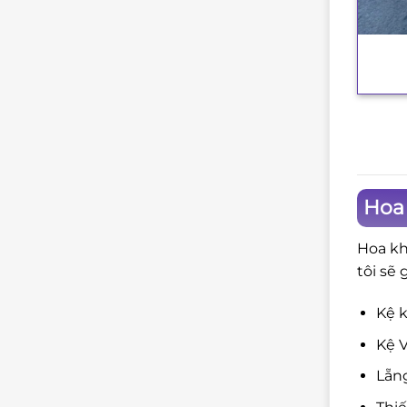
+
Hoa
Hoa kh
tôi sẽ 
Kệ k
Kệ V
Lẵng