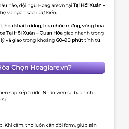
ẫu nào, đội ngũ Hoagiare.vn tại
Tại Hồi Xuân –
 hệ và ngân sách dự kiến.
t, hoa khai trương, hoa chúc mừng, vòng hoa
oa Tại Hồi Xuân – Quan Hóa
giao nhanh trong
lý và giao trong khoảng
60–90 phút
tính từ
Hóa Chọn Hoagiare.vn?
iên sắp xếp trước. Nhân viên sẽ báo tình
õi.
 Khi cắm, thợ luôn cân đối form, giúp sản