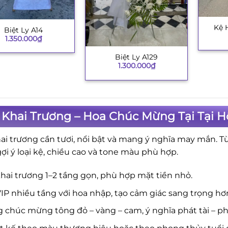
Kệ 
+
Biệt Ly A14
1.350.000
₫
Biệt Ly A129
+
1.300.000
₫
 Khai Trương – Hoa Chúc Mừng Tại Tại H
ai trương cần tươi, nổi bật và mang ý nghĩa may mắn. T
gợi ý loại kệ, chiều cao và tone màu phù hợp.
hai trương 1–2 tầng gọn, phù hợp mặt tiền nhỏ.
IP nhiều tầng với hoa nhập, tạo cảm giác sang trọng hơ
 chúc mừng tông đỏ – vàng – cam, ý nghĩa phát tài – phá