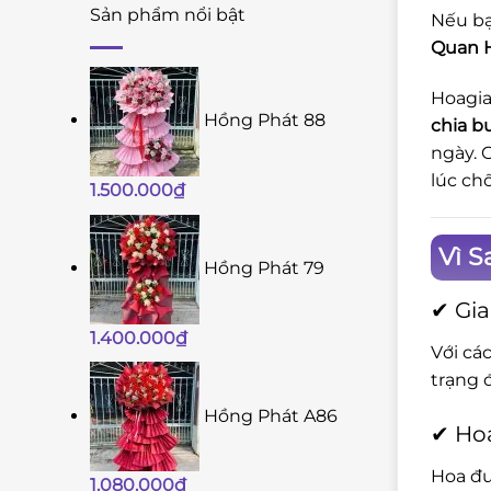
Sản phẩm nổi bật
Nếu bạ
Quan 
Hoagia
Hồng Phát 88
chia b
ngày. 
lúc ch
1.500.000
₫
Vì S
Hồng Phát 79
✔ Gia
1.400.000
₫
Với cá
trạng 
Hồng Phát A86
✔ Hoa
Hoa đư
1.080.000
₫