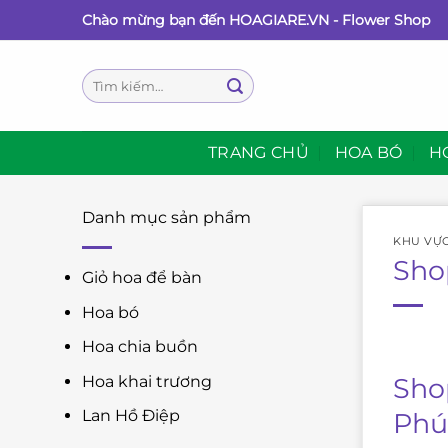
Bỏ
Chào mừng bạn đến HOAGIARE.VN - Flower Shop
qua
nội
Tìm
dung
kiếm:
TRANG CHỦ
HOA BÓ
H
Danh mục sản phẩm
KHU VỰ
Sho
Giỏ hoa để bàn
Hoa bó
Hoa chia buồn
Sho
Hoa khai trương
Lan Hồ Điệp
Phú