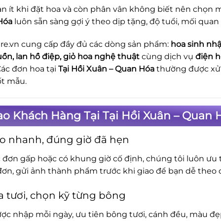
n ít khi đặt hoa và còn phân vân không biết nên chọn m
Hóa
luôn sẵn sàng gợi ý theo dịp tặng, độ tuổi, mối quan
re.vn cung cấp đầy đủ các dòng sản phẩm:
hoa sinh nhậ
uồn, lan hồ điệp, giỏ hoa nghệ thuật
cùng dịch vụ
điện h
Các đơn hoa tại
Tại Hồi Xuân – Quan Hóa
thường được xử 
ốt mẫu.
ao Khách Hàng Tại Tại Hồi Xuân – Quan 
o nhanh, đúng giờ đã hẹn
c đơn gấp hoặc có khung giờ cố định, chúng tôi luôn ưu t
đơn, gửi ảnh thành phẩm trước khi giao để bạn dễ theo d
 tươi, chọn kỹ từng bông
ợc nhập mỗi ngày, ưu tiên bông tươi, cánh đều, màu đẹp.