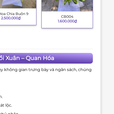
Hoa Chia Buồn 9
CB004
+
2.500.000
₫
1.600.000
₫
ồi Xuân – Quan Hóa
ùy không gian trưng bày và ngân sách, chúng
n.
t lộc.