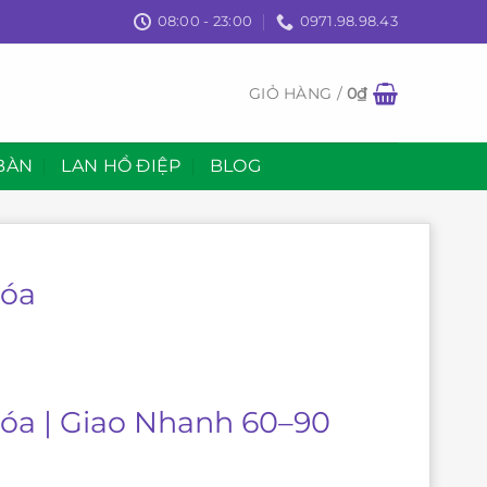
08:00 - 23:00
0971.98.98.43
GIỎ HÀNG /
0
₫
BÀN
LAN HỒ ĐIỆP
BLOG
Hóa
Hóa | Giao Nhanh 60–90