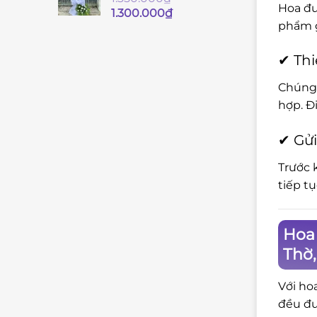
Hoa đư
Giá
Giá
1.300.000
₫
phẩm g
gốc
hiện
là:
tại
1.350.000₫.
là:
✔ Thi
1.300.000₫.
Chúng 
hợp. Đ
✔ Gửi
Trước 
tiếp t
Hoa 
Thờ
Với ho
đều đư