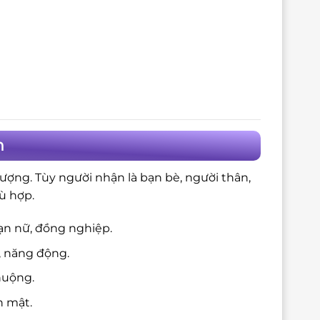
h
ượng. Tùy người nhận là bạn bè, người thân,
ù hợp.
ạn nữ, đồng nghiệp.
, năng động.
huộng.
n mật.