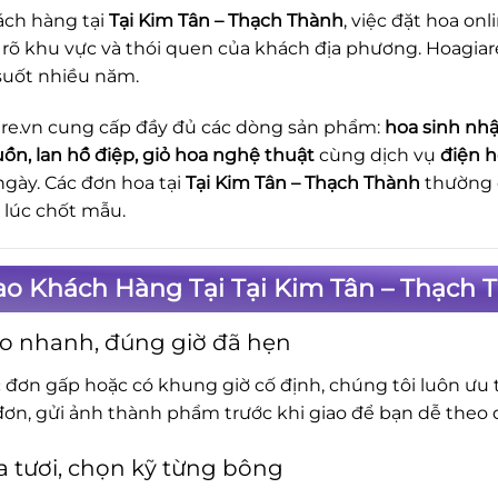
ách hàng tại
Tại Kim Tân – Thạch Thành
, việc đặt hoa o
u rõ khu vực và thói quen của khách địa phương. Hoagia
suốt nhiều năm.
re.vn cung cấp đầy đủ các dòng sản phẩm:
hoa sinh nhậ
uồn, lan hồ điệp, giỏ hoa nghệ thuật
cùng dịch vụ
điện h
ngày. Các đơn hoa tại
Tại Kim Tân – Thạch Thành
thường đ
ừ lúc chốt mẫu.
ao Khách Hàng Tại Tại Kim Tân – Thạch
o nhanh, đúng giờ đã hẹn
c đơn gấp hoặc có khung giờ cố định, chúng tôi luôn ưu t
đơn, gửi ảnh thành phẩm trước khi giao để bạn dễ theo d
 tươi, chọn kỹ từng bông