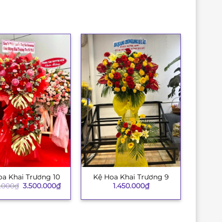
oa Khai Trương 10
Kệ Hoa Khai Trương 9
+
Giá
Giá
.000
₫
3.500.000
₫
1.450.000
₫
gốc
hiện
là:
tại
3.850.000₫.
là:
3.500.000₫.