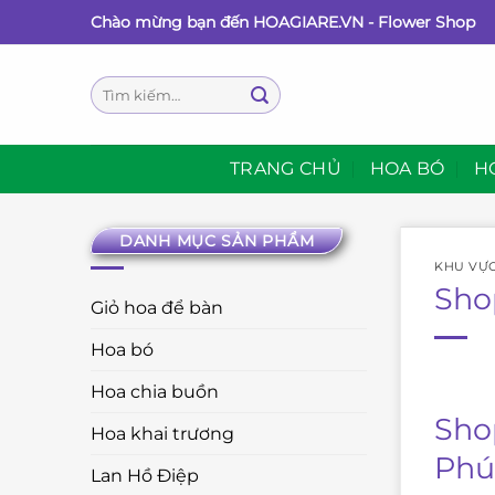
Bỏ
Chào mừng bạn đến HOAGIARE.VN - Flower Shop
qua
nội
Tìm
dung
kiếm:
TRANG CHỦ
HOA BÓ
H
DANH MỤC SẢN PHẨM
KHU VỰ
Sho
Giỏ hoa để bàn
Hoa bó
Hoa chia buồn
Sho
Hoa khai trương
Phú
Lan Hồ Điệp