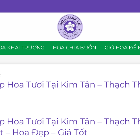
OA KHAI TRƯƠNG
HOA CHIA BUỒN
GIỎ HOA ĐỂ 
C
p Hoa Tươi Tại Kim Tân – Thạch 
p Hoa Tươi Tại Kim Tân – Thạch 
t – Hoa Đẹp – Giá Tốt