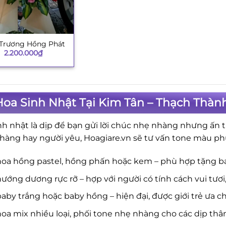
 Trương Hồng Phát
2.200.000
₫
oa Sinh Nhật Tại Kim Tân – Thạch Thàn
nh nhật là dịp để bạn gửi lời chúc nhẹ nhàng nhưng ấn t
hàng hay người yêu, Hoagiare.vn sẽ tư vấn tone màu ph
hoa hồng pastel, hồng phấn hoặc kem – phù hợp tặng b
ướng dương rực rỡ – hợp với người có tính cách vui tươi
aby trắng hoặc baby hồng – hiện đại, được giới trẻ ưa c
oa mix nhiều loại, phối tone nhẹ nhàng cho các dịp thâ