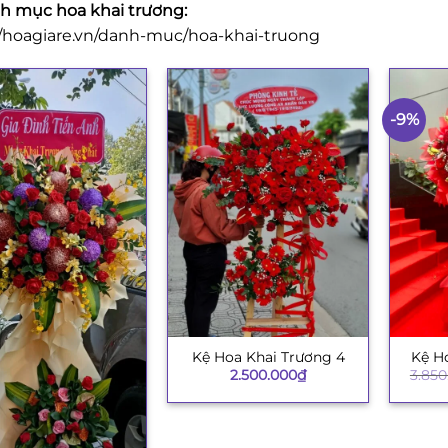
 mục hoa khai trương:
//hoagiare.vn/danh-muc/hoa-khai-truong
-9%
Kệ Hoa Khai Trương 4
Kệ H
+
+
2.500.000
₫
3.850