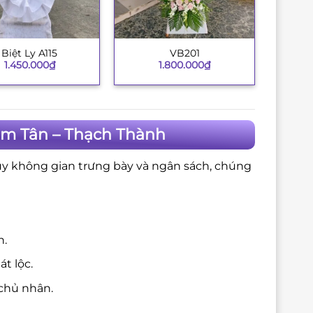
Biệt Ly A115
VB201
+
1.450.000
₫
1.800.000
₫
im Tân – Thạch Thành
ùy không gian trưng bày và ngân sách, chúng
n.
t lộc.
chủ nhân.