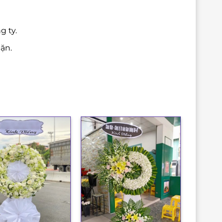
g ty.
ặn.