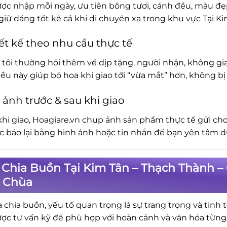
ợc nhập mỗi ngày, ưu tiên bông tươi, cánh đều, màu đẹp.
iữ dáng tốt kể cả khi di chuyển xa trong khu vực Tại K
ết kế theo nhu cầu thực tế
tôi thường hỏi thêm về dịp tặng, người nhận, không gia
iều này giúp bó hoa khi giao tới “vừa mắt” hơn, không 
 ảnh trước & sau khi giao
khi giao, Hoagiare.vn chụp ảnh sản phẩm thực tế gửi cho
ục báo lại bằng hình ảnh hoặc tin nhắn để bạn yên tâm d
Chia Buồn Tại Kim Tân – Thạch Thành – 
, Chùa
a chia buồn, yếu tố quan trọng là sự trang trọng và tinh 
ợc tư vấn kỹ để phù hợp với hoàn cảnh và văn hóa từng