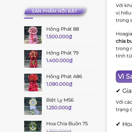
Với kh
SẢN PHẨM NỔI BẬT
vị hiể
trong 
Hồng Phát 88
Hoagia
1.500.000
₫
chia b
trong 
Hồng Phát 79
tính t
1.400.000
₫
Vì S
Hồng Phát A86
1.080.000
₫
✔ Gia
Biệt Ly M56
Với cá
1.250.000
₫
trạng 
✔ Hoa
Hoa Chia Buồn 75
1.350.000
₫