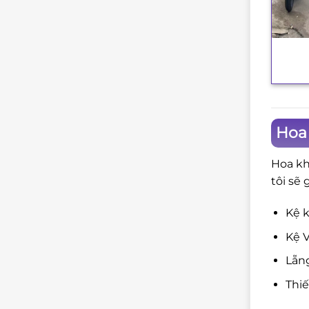
+
Hoa
Hoa kh
tôi sẽ 
Kệ k
Kệ V
Lẵng
Thi