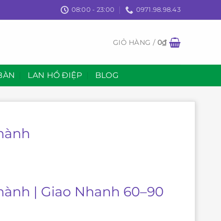
08:00 - 23:00
0971.98.98.43
GIỎ HÀNG /
0
₫
BÀN
LAN HỒ ĐIỆP
BLOG
Thành
Thành | Giao Nhanh 60–90