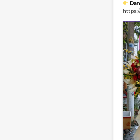
Danh
https: