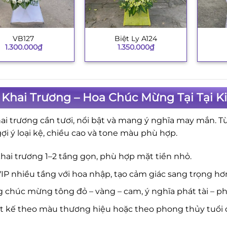
VB127
Biệt Ly A124
+
+
1.300.000
₫
1.350.000
₫
 Khai Trương – Hoa Chúc Mừng Tại Tại K
ai trương cần tươi, nổi bật và mang ý nghĩa may mắn. T
gợi ý loại kệ, chiều cao và tone màu phù hợp.
hai trương 1–2 tầng gọn, phù hợp mặt tiền nhỏ.
IP nhiều tầng với hoa nhập, tạo cảm giác sang trọng hơ
 chúc mừng tông đỏ – vàng – cam, ý nghĩa phát tài – phá
ết kế theo màu thương hiệu hoặc theo phong thủy tuổi 