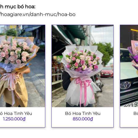
h mục bó hoa:
//hoagiare.vn/danh-muc/hoa-bo
Bó
ó Hoa Tình Yêu
Bó Hoa Tình Yêu
+
+
1.250.000
₫
850.000
₫