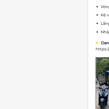
Vòng
Kệ v
Lẵng
Nhậ
Danh
https: