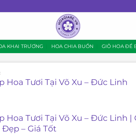
OA KHAI TRƯƠNG
HOA CHIA BUỒN
GIỎ HOA ĐỂ 
C
p Hoa Tươi Tại Võ Xu – Đức Linh
p Hoa Tươi Tại Võ Xu – Đức Linh 
 Đẹp – Giá Tốt