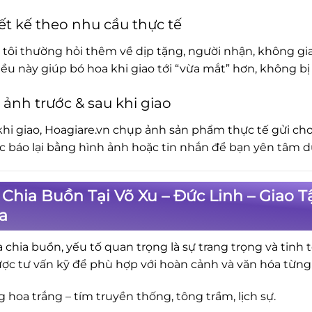
ết kế theo nhu cầu thực tế
tôi thường hỏi thêm về dịp tặng, người nhận, không gia
iều này giúp bó hoa khi giao tới “vừa mắt” hơn, không 
 ảnh trước & sau khi giao
khi giao, Hoagiare.vn chụp ảnh sản phẩm thực tế gửi cho
ục báo lại bằng hình ảnh hoặc tin nhắn để bạn yên tâm d
Chia Buồn Tại Võ Xu – Đức Linh – Giao T
a
a chia buồn, yếu tố quan trọng là sự trang trọng và tinh 
ợc tư vấn kỹ để phù hợp với hoàn cảnh và văn hóa từng
 hoa trắng – tím truyền thống, tông trầm, lịch sự.