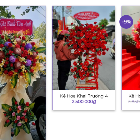
-9%
Kệ Hoa Khai Trương 4
Kệ H
+
+
2.500.000
₫
3.850