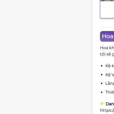
+
Hoa 
Hoa kh
tôi sẽ 
Kệ k
Kệ V
Lẵng
Thi
Danh
https: