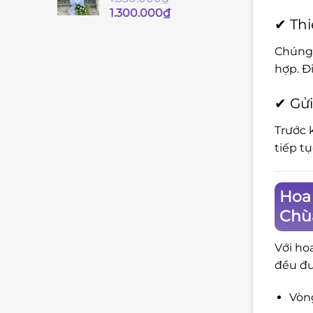
Giá
Giá
1.300.000
₫
✔ Thi
gốc
hiện
là:
tại
Chúng 
1.350.000₫.
là:
hợp. Đ
1.300.000₫.
✔ Gửi
Trước 
tiếp t
Hoa 
Chù
Với ho
đều đư
Vòng