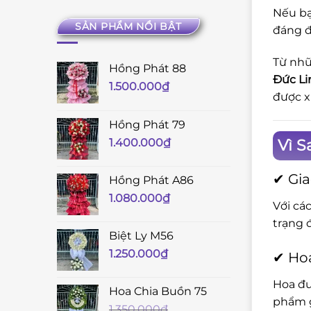
Nếu bạ
SẢN PHẨM NỔI BẬT
đáng đ
Từ nhữ
Hồng Phát 88
Đức Li
1.500.000
₫
được x
Hồng Phát 79
Vì S
1.400.000
₫
✔ Gia
Hồng Phát A86
1.080.000
₫
Với cá
trạng 
Biệt Ly M56
1.250.000
₫
✔ Hoa
Hoa đư
Hoa Chia Buồn 75
phẩm g
1.350.000
₫