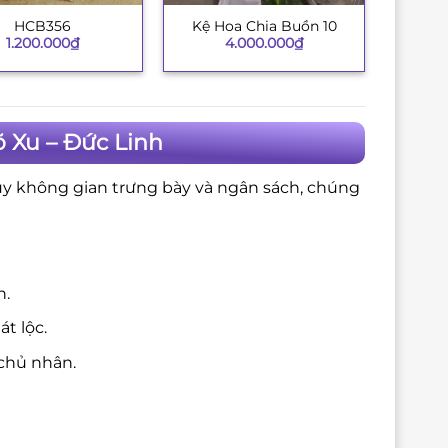
HCB356
Kệ Hoa Chia Buồn 10
+
1.200.000
₫
4.000.000
₫
 Xu – Đức Linh
ùy không gian trưng bày và ngân sách, chúng
n.
t lộc.
chủ nhân.