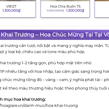
VB127
Hoa Chia Buồn 75
+
+
Giá
Giá
1.300.000
₫
1.350.000
₫
1.300.000
₫
gốc
hiện
là:
tại
1.350.000₫.
là:
1.300.000₫.
Khai Trương – Hoa Chúc Mừng Tại Tại Võ
ai trương cần tươi, nổi bật và mang ý nghĩa may mắn. T
gợi ý loại kệ, chiều cao và tone màu phù hợp.
hai trương 1–2 tầng gọn, phù hợp mặt tiền nhỏ.
IP nhiều tầng với hoa nhập, tạo cảm giác sang trọng hơ
 chúc mừng tông đỏ – vàng – cam, ý nghĩa phát tài – phá
ết kế theo màu thương hiệu hoặc theo phong thủy tuổi 
 mục hoa khai trương:
//hoagiare.vn/danh-muc/hoa-khai-truong