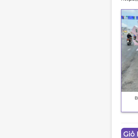
B
+
Giỏ 