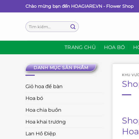
Bỏ
Chào mừng bạn đến HOAGIARE.VN - Flower Shop
qua
nội
Tìm
dung
kiếm:
TRANG CHỦ
HOA BÓ
H
DANH MỤC SẢN PHẨM
KHU VỰ
Sho
Giỏ hoa để bàn
Hoa bó
Hoa chia buồn
Sho
Hoa khai trương
Hoa
Lan Hồ Điệp