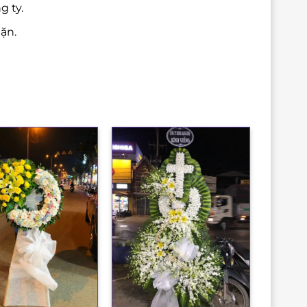
g ty.
ặn.