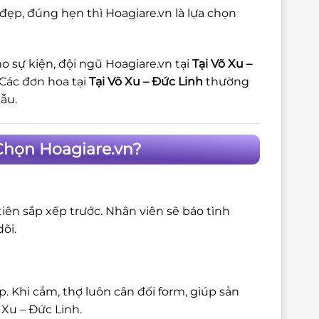
đẹp, đúng hẹn thì Hoagiare.vn là lựa chọn
o sự kiện, đội ngũ Hoagiare.vn tại
Tại Võ Xu –
 Các đơn hoa tại
Tại Võ Xu – Đức Linh
thường
ẫu.
 Chọn Hoagiare.vn?
iên sắp xếp trước. Nhân viên sẽ báo tình
õi.
 Khi cắm, thợ luôn cân đối form, giúp sản
 Xu – Đức Linh.