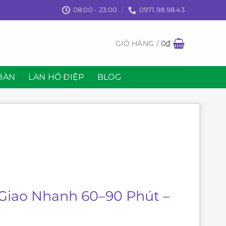
08:00 - 23:00
0971.98.98.43
GIỎ HÀNG /
0
₫
BÀN
LAN HỒ ĐIỆP
BLOG
| Giao Nhanh 60–90 Phút –