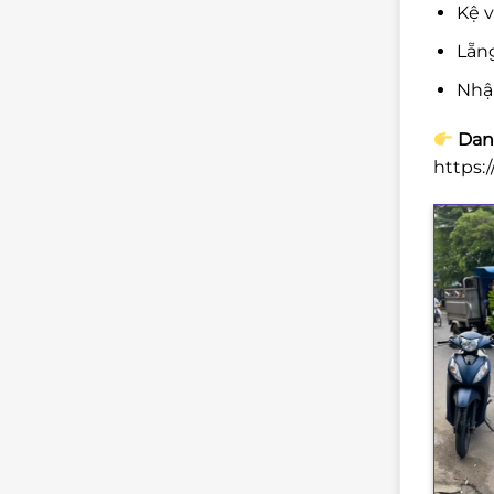
Kệ v
Lẵng
Nhậ
Danh
https: