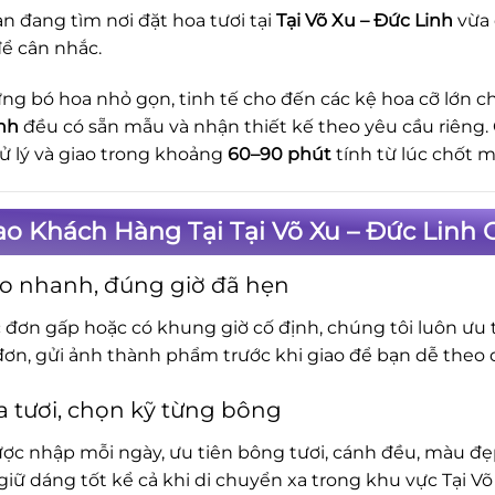
n đang tìm nơi đặt hoa tươi tại
Tại Võ Xu – Đức Linh
vừa 
ể cân nhắc.
ng bó hoa nhỏ gọn, tinh tế cho đến các kệ hoa cỡ lớn ch
nh
đều có sẵn mẫu và nhận thiết kế theo yêu cầu riêng.
ử lý và giao trong khoảng
60–90 phút
tính từ lúc chốt m
ao Khách Hàng Tại Tại Võ Xu – Đức Linh
o nhanh, đúng giờ đã hẹn
c đơn gấp hoặc có khung giờ cố định, chúng tôi luôn ưu t
đơn, gửi ảnh thành phẩm trước khi giao để bạn dễ theo d
 tươi, chọn kỹ từng bông
ợc nhập mỗi ngày, ưu tiên bông tươi, cánh đều, màu đẹp.
iữ dáng tốt kể cả khi di chuyển xa trong khu vực Tại Võ