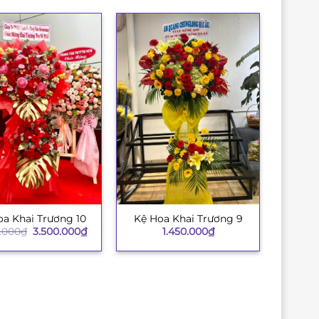
oa Khai Trương 10
Kệ Hoa Khai Trương 9
+
Giá
Giá
.000
₫
3.500.000
₫
1.450.000
₫
gốc
hiện
là:
tại
3.850.000₫.
là:
3.500.000₫.