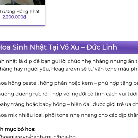
 Trương Hồng Phát
2.200.000
₫
oa Sinh Nhật Tại Võ Xu – Đức Linh
nh nhật là dịp để bạn gửi lời chúc nhẹ nhàng nhưng ấn t
hàng hay người yêu, Hoagiare.vn sẽ tư vấn tone màu ph
hoa hồng pastel, hồng phấn hoặc kem – phù hợp tặng b
ướng dương rực rỡ – hợp với người có tính cách vui tươi
aby trắng hoặc baby hồng – hiện đại, được giới trẻ ưa c
oa mix nhiều loại, phối tone nhẹ nhàng cho các dịp thâ
h mục bó hoa:
//hoagiare.vn/danh-muc/hoa-bo