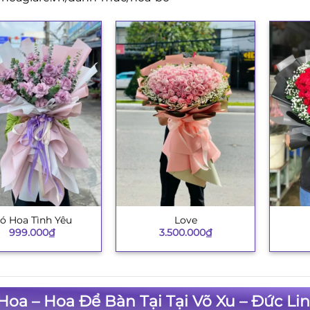
ó Hoa Tình Yêu
Love
+
+
999.000
₫
3.500.000
₫
Hoa – Hoa Để Bàn Tại Tại Võ Xu – Đức Li