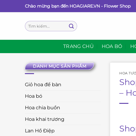
Bỏ
Chào mừng bạn đến HOAGIARE.VN - Flower Shop
qua
nội
Tìm
dung
kiếm:
TRANG CHỦ
HOA BÓ
H
DANH MỤC SẢN PHẨM
HOA TƯƠ
Sho
Giỏ hoa để bàn
– H
Hoa bó
Hoa chia buồn
Hoa khai trương
Sho
Lan Hồ Điệp