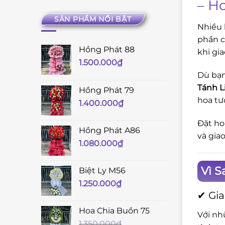
– H
SẢN PHẨM NỔI BẬT
Nhiều 
phần c
Hồng Phát 88
khi gia
1.500.000
₫
Dù bạn
Tánh L
Hồng Phát 79
hoa tư
1.400.000
₫
Đặt ho
Hồng Phát A86
và gia
1.080.000
₫
Vì S
Biệt Ly M56
1.250.000
₫
✔ Gia
Hoa Chia Buồn 75
Với nh
1.350.000
₫