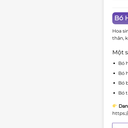
Bó H
Hoa si
thân, 
Một s
Bó 
Bó h
Bó b
Bó t
Dan
https: