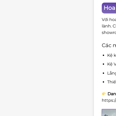
Hoa
Với ho
lành. 
showro
Các 
Kệ k
Kệ V
Lẵn
Thi
Danh
https: