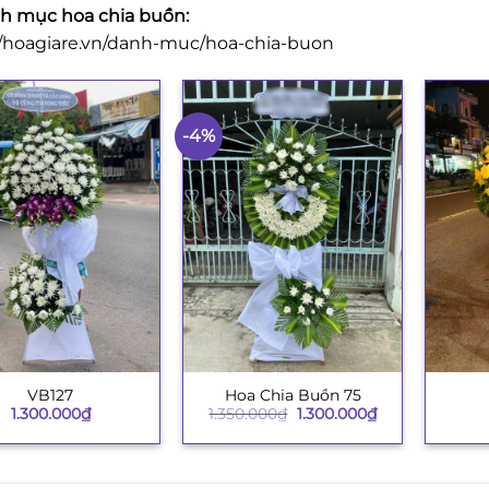
 mục hoa chia buồn:
//hoagiare.vn/danh-muc/hoa-chia-buon
-4%
VB127
Hoa Chia Buồn 75
+
+
Giá
Giá
1.300.000
₫
1.350.000
₫
1.300.000
₫
gốc
hiện
là:
tại
1.350.000₫.
là:
1.300.000₫.