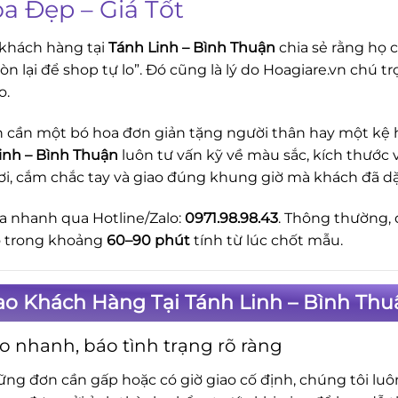
oa Đẹp – Giá Tốt
khách hàng tại
Tánh Linh – Bình Thuận
chia sẻ rằng họ c
òn lại để shop tự lo”. Đó cũng là lý do Hoagiare.vn chú 
o.
 cần một bó hoa đơn giản tặng người thân hay một kệ ho
inh – Bình Thuận
luôn tư vấn kỹ về màu sắc, kích thước 
ơi, cắm chắc tay và giao đúng khung giờ mà khách đã d
a nhanh qua Hotline/Zalo:
0971.98.98.43
. Thông thường, 
o trong khoảng
60–90 phút
tính từ lúc chốt mẫu.
ao Khách Hàng Tại Tánh Linh – Bình Th
o nhanh, báo tình trạng rõ ràng
ững đơn cần gấp hoặc có giờ giao cố định, chúng tôi lu