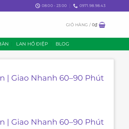
08:00 - 23:00
0971.98.98.43
GIỎ HÀNG /
0
₫
BÀN
LAN HỒ ĐIỆP
BLOG
ận | Giao Nhanh 60–90 Phút
ận | Giao Nhanh 60–90 Phút