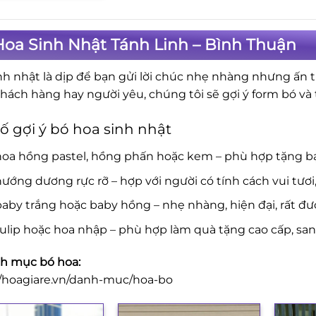
oa Sinh Nhật Tánh Linh – Bình Thuận
nh nhật là dịp để bạn gửi lời chúc nhẹ nhàng nhưng ấn 
khách hàng hay người yêu, chúng tôi sẽ gợi ý form bó v
ố gợi ý bó hoa sinh nhật
hoa hồng pastel, hồng phấn hoặc kem – phù hợp tặng b
ướng dương rực rỡ – hợp với người có tính cách vui tươi
aby trắng hoặc baby hồng – nhẹ nhàng, hiện đại, rất đượ
ulip hoặc hoa nhập – phù hợp làm quà tặng cao cấp, san
h mục bó hoa:
//hoagiare.vn/danh-muc/hoa-bo