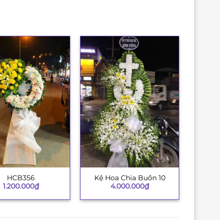
HCB356
Kệ Hoa Chia Buồn 10
+
1.200.000
₫
4.000.000
₫