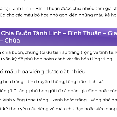
ơi tại Tánh Linh – Bình Thuận được chia nhiều tầm giá 
0đ cho các mẫu bó hoa nhỏ gọn, đến những mẫu kệ hoa 
 Chia Buồn Tánh Linh – Bình Thuận – Gi
 – Chùa
a chia buồn, chúng tôi ưu tiên sự trang trọng và tinh tế.
ư vấn kỹ để phù hợp hoàn cảnh và văn hóa từng vùng.
ố mẫu hoa viếng được đặt nhiều
 hoa trắng – tím truyền thống, tông trầm, lịch sự.
iếng 1–2 tầng, phù hợp gửi từ cá nhân, gia đình hoặc côn
 kính viếng tone trắng – xanh hoặc trắng – vàng nhã nh
t kế theo yêu cầu riêng về màu chủ đạo hoặc kiểu dáng