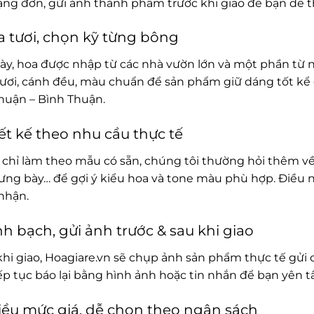
rạng đơn, gửi ảnh thành phẩm trước khi giao để bạn dễ t
 tươi, chọn kỹ từng bông
ày, hoa được nhập từ các nhà vườn lớn và một phần từ 
ươi, cánh đều, màu chuẩn để sản phẩm giữ dáng tốt kể c
huận – Bình Thuận.
ết kế theo nhu cầu thực tế
chỉ làm theo mẫu có sẵn, chúng tôi thường hỏi thêm về
rưng bày… để gợi ý kiểu hoa và tone màu phù hợp. Điều 
nhận.
h bạch, gửi ảnh trước & sau khi giao
khi giao, Hoagiare.vn sẽ chụp ảnh sản phẩm thực tế gửi 
iếp tục báo lại bằng hình ảnh hoặc tin nhắn để bạn yên 
ều mức giá, dễ chọn theo ngân sách