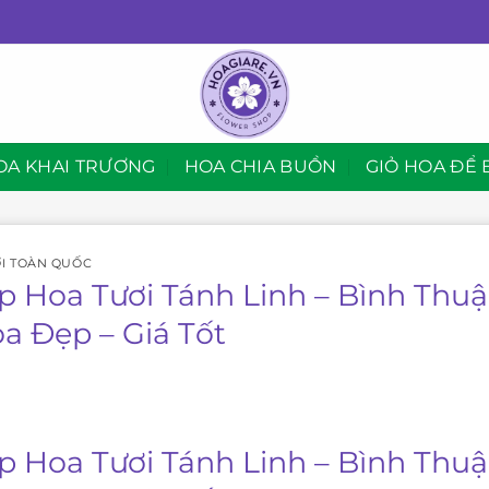
OA KHAI TRƯƠNG
HOA CHIA BUỒN
GIỎ HOA ĐỂ 
I TOÀN QUỐC
p Hoa Tươi Tánh Linh – Bình Thu
oa Đẹp – Giá Tốt
p Hoa Tươi Tánh Linh – Bình Thu