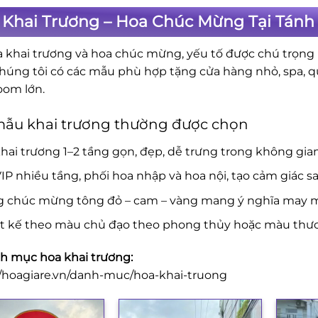
 Khai Trương – Hoa Chúc Mừng Tại Tánh 
a khai trương và hoa chúc mừng, yếu tố được chú trọng là
Chúng tôi có các mẫu phù hợp tặng cửa hàng nhỏ, spa, 
om lớn.
mẫu khai trương thường được chọn
hai trương 1–2 tầng gọn, đẹp, dễ trưng trong không gia
IP nhiều tầng, phối hoa nhập và hoa nội, tạo cảm giác s
g chúc mừng tông đỏ – cam – vàng mang ý nghĩa may mắ
ết kế theo màu chủ đạo theo phong thủy hoặc màu thươ
 mục hoa khai trương:
//hoagiare.vn/danh-muc/hoa-khai-truong