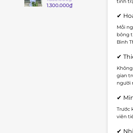
tình t
Giá
Giá
1.300.000
₫
gốc
hiện
✔ Hoa
là:
tại
1.350.000₫.
là:
Mỗi ng
1.300.000₫.
bông t
Bình T
✔ Thi
Không 
gian t
người 
✔ Min
Trước 
viên t
✔ Nhi