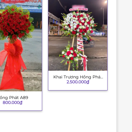
Khai Trương Hồng Phát
+
2.500.000
₫
002
ồng Phát A89
800.000
₫