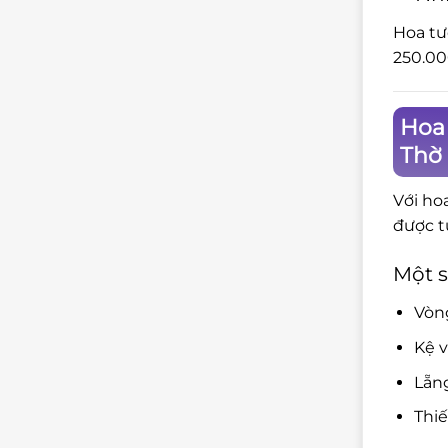
Hoa tư
250.00
Hoa
Thờ
Với ho
được t
Một s
Vòng
Kệ v
Lẵng
Thiế