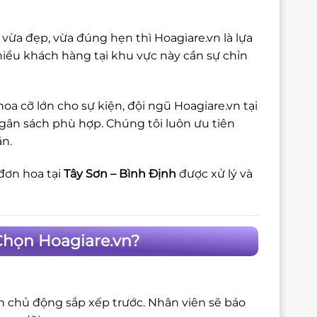
vừa đẹp, vừa đúng hẹn thì Hoagiare.vn là lựa
iểu khách hàng tại khu vực này cần sự chỉn
a cỡ lớn cho sự kiện, đội ngũ Hoagiare.vn tại
ngân sách phù hợp. Chúng tôi luôn ưu tiên
ặn.
đơn hoa tại
Tây Sơn – Bình Định
được xử lý và
Chọn Hoagiare.vn?
ôn chủ động sắp xếp trước. Nhân viên sẽ báo