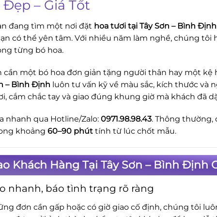
 Đẹp – Giá Tốt
n đang tìm một nơi đặt
hoa tươi tại Tây Sơn – Bình Định
ạn có thể yên tâm. Với nhiều năm làm nghề, chúng tôi h
ong từng bó hoa.
 cần một bó hoa đơn giản tặng người thân hay một kệ ho
n – Bình Định
luôn tư vấn kỹ về màu sắc, kích thước và 
ơi, cắm chắc tay và giao đúng khung giờ mà khách đã d
a nhanh qua Hotline/Zalo:
0971.98.98.43
. Thông thường, 
rong khoảng
60–90 phút
tính từ lúc chốt mẫu.
ao Khách Hàng Tại Tây Sơn – Bình Định 
o nhanh, báo tình trạng rõ ràng
ững đơn cần gấp hoặc có giờ giao cố định, chúng tôi lu