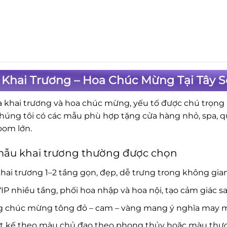
Khai Trương – Hoa Chúc Mừng Tại Tây S
a khai trương và hoa chúc mừng, yếu tố được chú trọng là
Chúng tôi có các mẫu phù hợp tặng cửa hàng nhỏ, spa, 
om lớn.
mẫu khai trương thường được chọn
hai trương 1–2 tầng gọn, đẹp, dễ trưng trong không gia
IP nhiều tầng, phối hoa nhập và hoa nội, tạo cảm giác s
g chúc mừng tông đỏ – cam – vàng mang ý nghĩa may mắ
ết kế theo màu chủ đạo theo phong thủy hoặc màu thươ