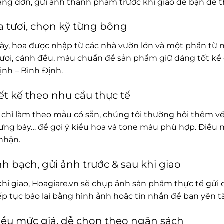
rạng đơn, gửi ảnh thành phẩm trước khi giao để bạn dễ t
 tươi, chọn kỹ từng bông
ày, hoa được nhập từ các nhà vườn lớn và một phần từ 
ươi, cánh đều, màu chuẩn để sản phẩm giữ dáng tốt kể c
ịnh – Bình Định.
ết kế theo nhu cầu thực tế
chỉ làm theo mẫu có sẵn, chúng tôi thường hỏi thêm về
rưng bày… để gợi ý kiểu hoa và tone màu phù hợp. Điều 
nhận.
h bạch, gửi ảnh trước & sau khi giao
khi giao, Hoagiare.vn sẽ chụp ảnh sản phẩm thực tế gửi 
iếp tục báo lại bằng hình ảnh hoặc tin nhắn để bạn yên 
ều mức giá, dễ chọn theo ngân sách