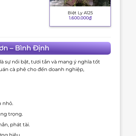
Biệt Ly A125
+
1.600.000
₫
ơn – Bình Định
 sự nổi bật, tươi tắn và mang ý nghĩa tốt
quán cà phê cho đến doanh nghiệp,
n nhỏ.
ang trọng.
n, phát tài.
ng hiệu.