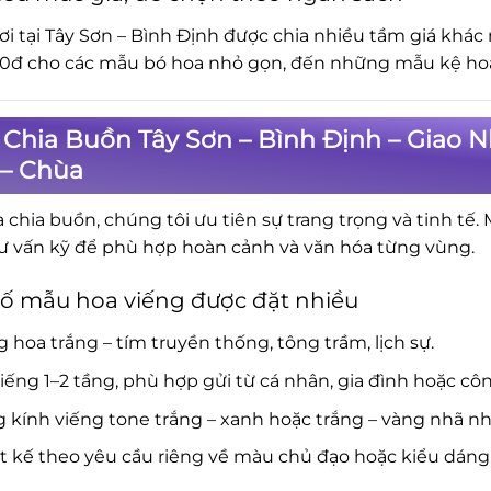
ơi tại Tây Sơn – Bình Định được chia nhiều tầm giá khác
0đ cho các mẫu bó hoa nhỏ gọn, đến những mẫu kệ hoa 
Chia Buồn Tây Sơn – Bình Định – Giao 
 – Chùa
a chia buồn, chúng tôi ưu tiên sự trang trọng và tinh tế.
ư vấn kỹ để phù hợp hoàn cảnh và văn hóa từng vùng.
ố mẫu hoa viếng được đặt nhiều
 hoa trắng – tím truyền thống, tông trầm, lịch sự.
iếng 1–2 tầng, phù hợp gửi từ cá nhân, gia đình hoặc côn
 kính viếng tone trắng – xanh hoặc trắng – vàng nhã nh
t kế theo yêu cầu riêng về màu chủ đạo hoặc kiểu dáng