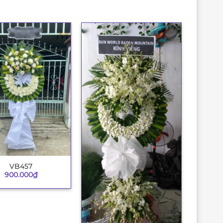
VB457
900.000
₫