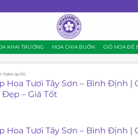
OA KHAI TRƯƠNG
HOA CHIA BUỒN
GIỎ HOA ĐỂ 
I TOÀN QUỐC
p Hoa Tươi Tây Sơn – Bình Định |
 Đẹp – Giá Tốt
p Hoa Tươi Tây Sơn – Bình Định |