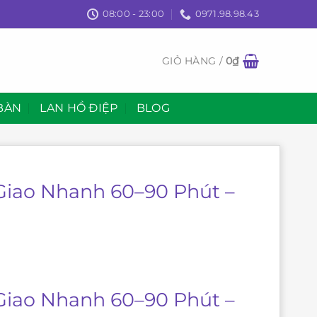
08:00 - 23:00
0971.98.98.43
GIỎ HÀNG /
0
₫
BÀN
LAN HỒ ĐIỆP
BLOG
 Giao Nhanh 60–90 Phút –
 Giao Nhanh 60–90 Phút –