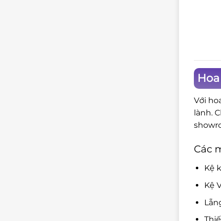
Hoa 
Với ho
lành. 
showro
Các 
Kệ k
Kệ V
Lẵn
Thi