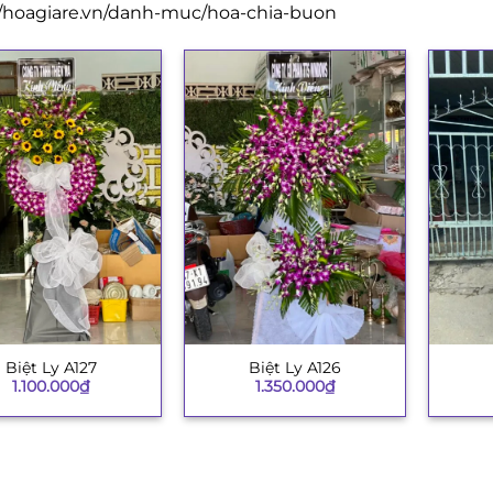
//hoagiare.vn/danh-muc/hoa-chia-buon
Biệt Ly A127
Biệt Ly A126
+
+
1.100.000
₫
1.350.000
₫