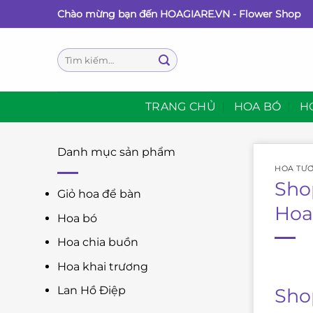
Bỏ
Chào mừng bạn đến HOAGIARE.VN - Flower Shop
qua
nội
Tìm
dung
kiếm:
TRANG CHỦ
HOA BÓ
H
Danh mục sản phẩm
HOA TƯƠ
Sho
Giỏ hoa để bàn
Hoa
Hoa bó
Hoa chia buồn
Hoa khai trương
Lan Hồ Điệp
Sho