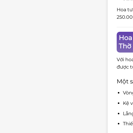
Hoa tư
250.00
Hoa 
Thờ
Với ho
được t
Một s
Vòng
Kệ v
Lẵng
Thiế