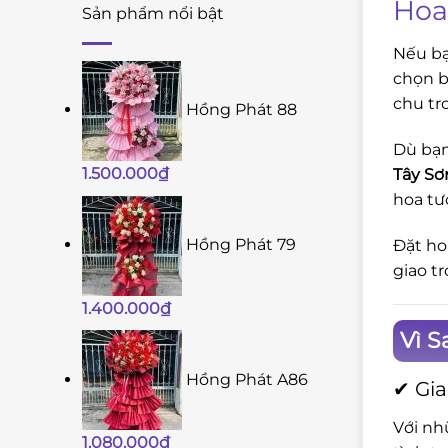
Hoa
Sản phẩm nổi bật
Nếu bạ
chọn b
chu tr
Hồng Phát 88
Dù bạn
1.500.000
₫
Tây Sơ
hoa tư
Hồng Phát 79
Đặt ho
giao t
1.400.000
₫
Vì S
Hồng Phát A86
✔ Gia
Với nh
1.080.000
₫