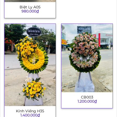
Biệt Ly A05
980.000
₫
CB003
1.200.000
₫
Kính Viếng H35
1.400.000
₫