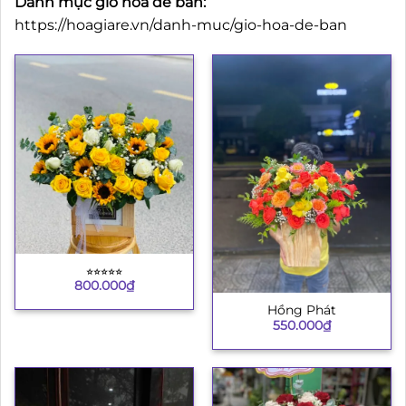
Danh mục giỏ hoa để bàn:
https://hoagiare.vn/danh-muc/gio-hoa-de-ban
⭐︎⭐︎⭐︎⭐︎⭐︎
800.000
₫
Hồng Phát
550.000
₫