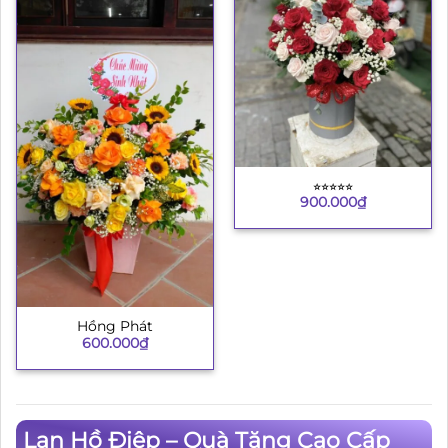
⭐︎⭐︎⭐︎⭐︎⭐︎
900.000
₫
Hồng Phát
600.000
₫
Lan Hồ Điệp – Quà Tặng Cao Cấp