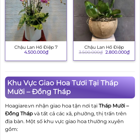
Chậu Lan Hồ Điệp
Chậu Lan Hồ Điệp 7
Giá
Giá
3.500.000
₫
2.800.000
₫
4.500.000
₫
gốc
hiện
là:
tại
3.500.000₫.
là:
2.80
Khu Vực Giao Hoa Tươi Tại Tháp
Mười – Đồng Tháp
Hoagiare.vn nhận giao hoa tận nơi tại
Tháp Mười –
Đồng Tháp
và tất cả các xã, phường, thị trấn trên
địa bàn. Một số khu vực giao hoa thường xuyên
gồm: