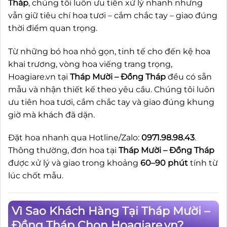
Tháp
, chúng tôi luôn ưu tiên xử lý nhanh nhưng
vẫn giữ tiêu chí hoa tươi – cắm chắc tay – giao đúng
thời điểm quan trọng.
Từ những bó hoa nhỏ gọn, tinh tế cho đến kệ hoa
khai trương, vòng hoa viếng trang trọng,
Hoagiare.vn tại
Tháp Mười – Đồng Tháp
đều có sẵn
mẫu và nhận thiết kế theo yêu cầu. Chúng tôi luôn
ưu tiên hoa tươi, cắm chắc tay và giao đúng khung
giờ mà khách đã dặn.
Đặt hoa nhanh qua Hotline/Zalo:
0971.98.98.43
.
Thông thường, đơn hoa tại
Tháp Mười – Đồng Tháp
được xử lý và giao trong khoảng
60–90 phút
tính từ
lúc chốt mẫu.
Vì Sao Khách Hàng Tại Tháp Mười –
Đồng Tháp Chọn Hoagiare.vn?