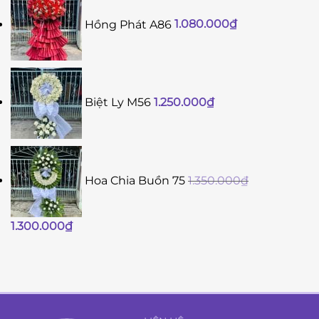
Hồng Phát A86
1.080.000
₫
Biệt Ly M56
1.250.000
₫
Hoa Chia Buồn 75
1.350.000
₫
Giá
Giá
1.300.000
₫
gốc
hiện
là:
tại
1.350.000₫.
là:
1.300.000₫.