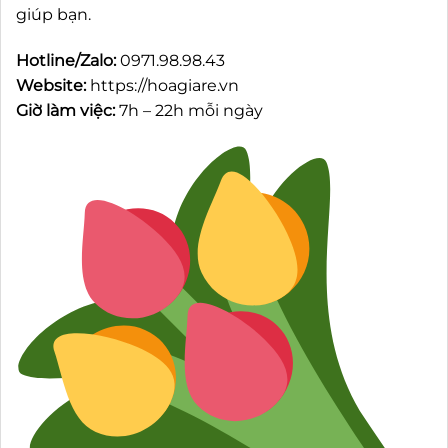
giúp bạn.
Hotline/Zalo:
0971.98.98.43
Website:
https://hoagiare.vn
Giờ làm việc:
7h – 22h mỗi ngày