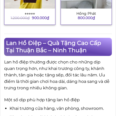
⭐︎⭐︎⭐︎⭐︎⭐︎
Hồng Phát
Giá
Giá
1.200.000
₫
900.000
₫
800.000
₫
gốc
hiện
là:
tại
1.200.000₫.
là:
900.000₫.
Lan Hồ Điệp – Quà Tặng Cao Cấp
Tại Thuận Bắc – Ninh Thuận
Lan hồ điệp thường được chọn cho những dịp
quan trọng hơn, như khai trương công ty, khánh
thành, tân gia hoặc tặng sếp, đối tác lâu năm. Ưu
điểm là thời gian chơi hoa dài, dáng hoa sang và dễ
trưng trong nhiều không gian.
Một số dịp phù hợp tặng lan hồ điệp
Khai trương cửa hàng, văn phòng, showroom.