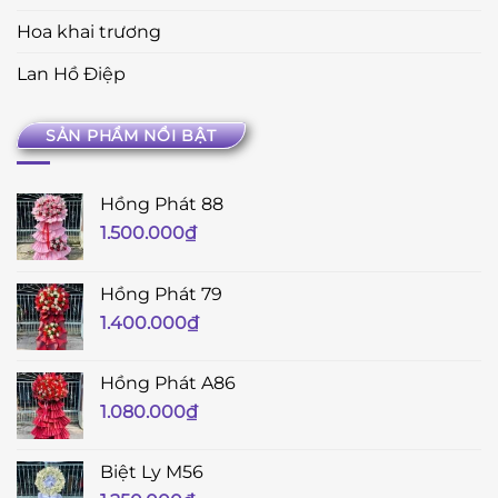
Hoa khai trương
Lan Hồ Điệp
SẢN PHẨM NỔI BẬT
Hồng Phát 88
1.500.000
₫
Hồng Phát 79
1.400.000
₫
Hồng Phát A86
1.080.000
₫
Biệt Ly M56