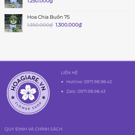
1.250.000
₫
Hoa Chia Buồn 75
Giá
Giá
1.350.000
₫
1.300.000
₫
gốc
hiện
là:
tại
1.350.000₫.
là:
1.300.000₫.
LIÊN HỆ
Hotline:
0971.98.98.43
Zalo: 0971.98.98.43
QUY ĐỊNH VÀ CHÍNH SÁCH