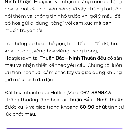
Ninh Thuận
, Hoagiare.vn nhận ra rằng mỗi dịp tặng
hoa là một câu chuyện riêng. Vì vậy, chúng tôi luôn
hỏi thêm vài thông tin nhỏ trước khi gợi ý mẫu, để
bó hoa gửi đi đúng “tông” với cảm xúc mà bạn
muốn truyền tải.
Từ những bó hoa nhỏ gọn, tinh tế cho đến kệ hoa
khai trương, vòng hoa viếng trang trọng,
Hoagiare.vn tại
Thuận Bắc – Ninh Thuận
đều có sẵn
mẫu và nhận thiết kế theo yêu cầu. Chúng tôi luôn
ưu tiên hoa tươi, cắm chắc tay và giao đúng khung
giờ mà khách đã dặn.
Đặt hoa nhanh qua Hotline/Zalo:
0971.98.98.43
.
Thông thường, đơn hoa tại
Thuận Bắc – Ninh Thuận
được xử lý và giao trong khoảng
60–90 phút
tính từ
lúc chốt mẫu.