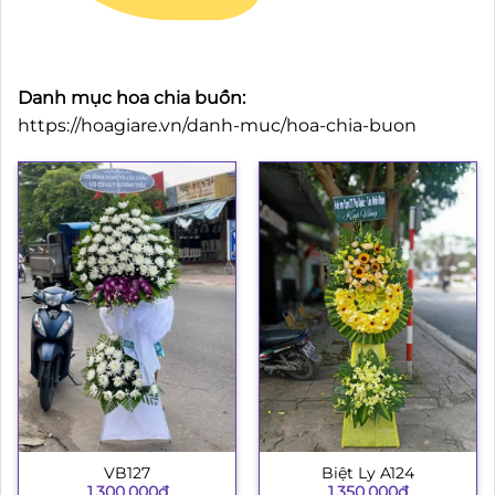
Danh mục hoa chia buồn:
https://hoagiare.vn/danh-muc/hoa-chia-buon
VB127
Biệt Ly A124
1.300.000
₫
1.350.000
₫