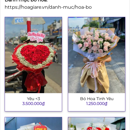
https://hoagiare.vn/danh-muc/hoa-bo
Yêu <3
Bó Hoa Tình Yêu
3.500.000
₫
1.250.000
₫