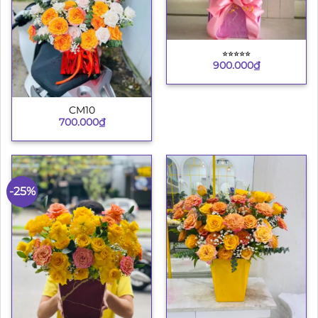
⭐︎⭐︎⭐︎⭐︎⭐︎
900.000
₫
CM10
700.000
₫
-25%