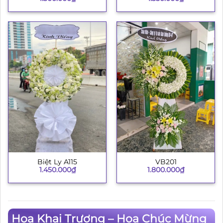
Biệt Ly A115
VB201
1.450.000
₫
1.800.000
₫
Hoa Khai Trương – Hoa Chúc Mừng