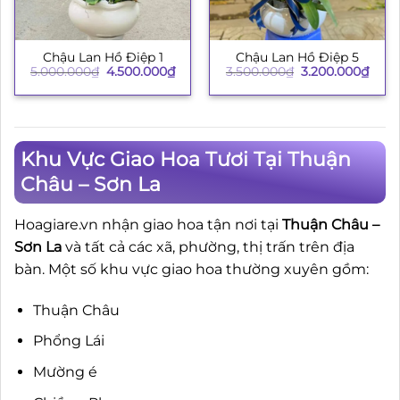
Chậu Lan Hồ Điệp 1
Chậu Lan Hồ Điệp 5
Giá
Giá
Giá
Giá
5.000.000
₫
4.500.000
₫
3.500.000
₫
3.200.000
₫
gốc
hiện
gốc
hiện
là:
tại
là:
tại
5.000.000₫.
là:
3.500.000₫.
là:
4.500.000₫.
3.200
Khu Vực Giao Hoa Tươi Tại Thuận
Châu – Sơn La
Hoagiare.vn nhận giao hoa tận nơi tại
Thuận Châu –
Sơn La
và tất cả các xã, phường, thị trấn trên địa
bàn. Một số khu vực giao hoa thường xuyên gồm:
Thuận Châu
Phổng Lái
Mường é