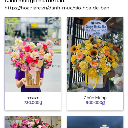
Danh mục giỏ hoa để bàn:
https://hoagiare.vn/danh-muc/gio-hoa-de-ban
⭐︎⭐︎⭐︎⭐︎⭐︎
Chúc Mừng
730.000
₫
900.000
₫