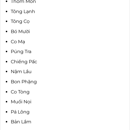
Thôm Mòn
Tông Lạnh
Tông Cọ
Bó Mười
Co Mạ
Púng Tra
Chiềng Pấc
Nậm Lầu
Bon Phặng
Co Tòng
Muổi Nọi
Pá Lông
Bản Lầm