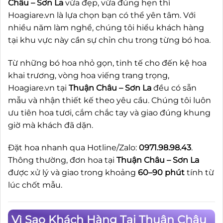
Châu – Sơn La
vừa đẹp, vừa đúng hẹn thì
Hoagiare.vn là lựa chọn bạn có thể yên tâm. Với
nhiều năm làm nghề, chúng tôi hiểu khách hàng
tại khu vực này cần sự chỉn chu trong từng bó hoa.
Từ những bó hoa nhỏ gọn, tinh tế cho đến kệ hoa
khai trương, vòng hoa viếng trang trọng,
Hoagiare.vn tại
Thuận Châu – Sơn La
đều có sẵn
mẫu và nhận thiết kế theo yêu cầu. Chúng tôi luôn
ưu tiên hoa tươi, cắm chắc tay và giao đúng khung
giờ mà khách đã dặn.
Đặt hoa nhanh qua Hotline/Zalo:
0971.98.98.43
.
Thông thường, đơn hoa tại
Thuận Châu – Sơn La
được xử lý và giao trong khoảng
60–90 phút
tính từ
lúc chốt mẫu.
Vì Sao Khách Hàng Tại Thuận Châu