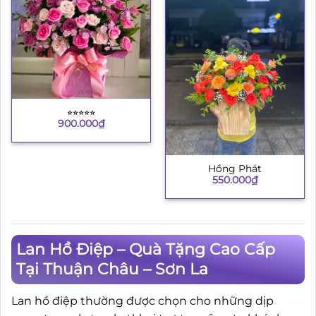
⭐︎⭐︎⭐︎⭐︎⭐︎
900.000
₫
Hồng Phát
550.000
₫
Lan Hồ Điệp – Quà Tặng Cao Cấp
Tại Thuận Châu – Sơn La
Lan hồ điệp thường được chọn cho những dịp