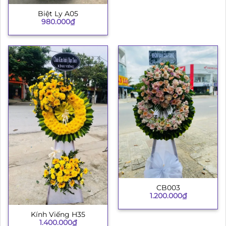
Biệt Ly A05
980.000
₫
CB003
1.200.000
₫
Kính Viếng H35
1.400.000
₫