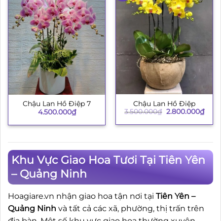
Chậu Lan Hồ Điệp
Chậu Lan Hồ Điệp 7
Giá
Giá
3.500.000
₫
2.800.000
₫
4.500.000
₫
gốc
hiện
là:
tại
3.500.000₫.
là:
2.80
Khu Vực Giao Hoa Tươi Tại Tiên Yên
– Quảng Ninh
Hoagiare.vn nhận giao hoa tận nơi tại
Tiên Yên –
Quảng Ninh
và tất cả các xã, phường, thị trấn trên
địa bàn. Một số khu vực giao hoa thường xuyên