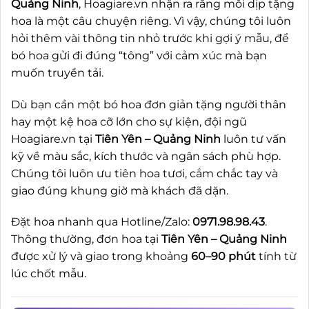
Quảng Ninh
, Hoagiare.vn nhận ra rằng mỗi dịp tặng
hoa là một câu chuyện riêng. Vì vậy, chúng tôi luôn
hỏi thêm vài thông tin nhỏ trước khi gợi ý mẫu, để
bó hoa gửi đi đúng “tông” với cảm xúc mà bạn
muốn truyền tải.
Dù bạn cần một bó hoa đơn giản tặng người thân
hay một kệ hoa cỡ lớn cho sự kiện, đội ngũ
Hoagiare.vn tại
Tiên Yên – Quảng Ninh
luôn tư vấn
kỹ về màu sắc, kích thước và ngân sách phù hợp.
Chúng tôi luôn ưu tiên hoa tươi, cắm chắc tay và
giao đúng khung giờ mà khách đã dặn.
Đặt hoa nhanh qua Hotline/Zalo:
0971.98.98.43
.
Thông thường, đơn hoa tại
Tiên Yên – Quảng Ninh
được xử lý và giao trong khoảng
60–90 phút
tính từ
lúc chốt mẫu.