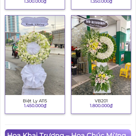
1.300.000
₫
1.350.000
₫
Biệt Ly A115
VB201
1.450.000
₫
1.800.000
₫
Hoa Khai Trương – Hoa Chúc Mừng