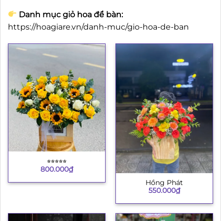
Danh mục giỏ hoa để bàn:
https://hoagiare.vn/danh-muc/gio-hoa-de-ban
⭐︎⭐︎⭐︎⭐︎⭐︎
800.000
₫
Hồng Phát
550.000
₫