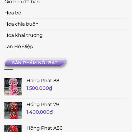
Giỏ hoa để bàn
Hoa bó
Hoa chia buồn
Hoa khai trương
Lan Hồ Điệp
SẢN PHẨM NỔI BẬT
Hồng Phát 88
1.500.000
₫
Hồng Phát 79
1.400.000
₫
Hồng Phát A86