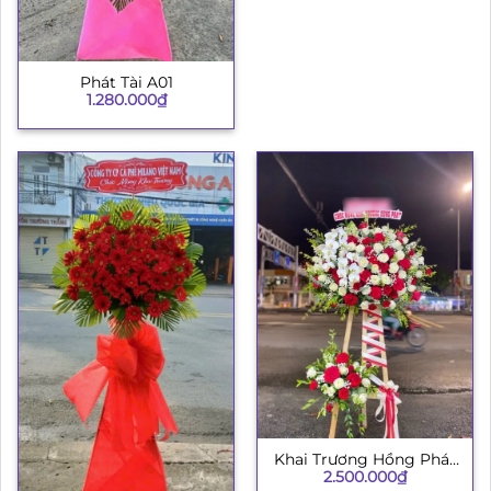
Phát Tài A01
1.280.000
₫
Khai Trương Hồng Phát
2.500.000
₫
002