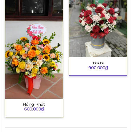
⭐︎⭐︎⭐︎⭐︎⭐︎
900.000
₫
Hồng Phát
600.000
₫