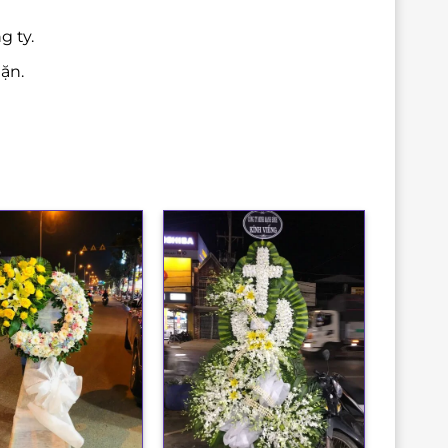
g ty.
ặn.