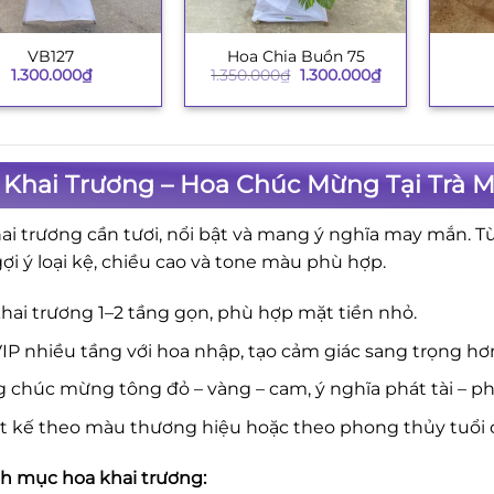
VB127
Hoa Chia Buồn 75
+
+
Giá
Giá
1.300.000
₫
1.350.000
₫
1.300.000
₫
gốc
hiện
là:
tại
1.350.000₫.
là:
1.300.000₫.
Khai Trương – Hoa Chúc Mừng Tại Trà M
ai trương cần tươi, nổi bật và mang ý nghĩa may mắn. T
gợi ý loại kệ, chiều cao và tone màu phù hợp.
hai trương 1–2 tầng gọn, phù hợp mặt tiền nhỏ.
IP nhiều tầng với hoa nhập, tạo cảm giác sang trọng hơ
 chúc mừng tông đỏ – vàng – cam, ý nghĩa phát tài – phá
ết kế theo màu thương hiệu hoặc theo phong thủy tuổi 
 mục hoa khai trương: