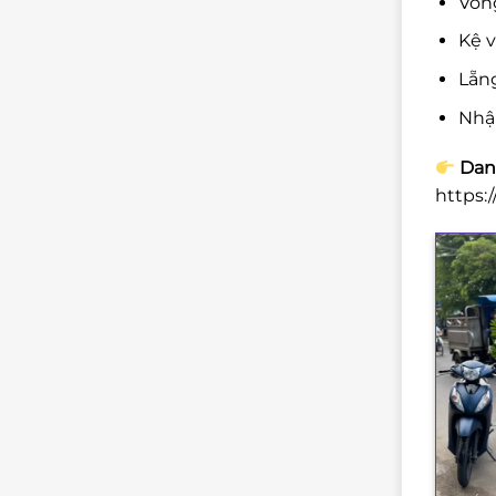
Vòng
Kệ v
Lẵng
Nhậ
Danh
https: