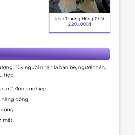
Khai Trương Hồng Phát
+
2.200.000
₫
ượng. Tùy người nhận là bạn bè, người thân,
ù hợp.
ạn nữ, đồng nghiệp.
, năng động.
huộng.
n mật.