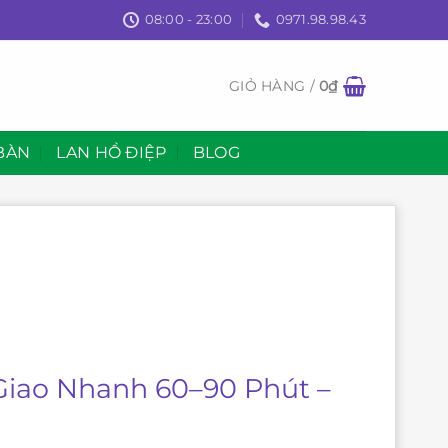
08:00 - 23:00
0971.98.98.43
GIỎ HÀNG /
0
₫
BÀN
LAN HỒ ĐIỆP
BLOG
 Giao Nhanh 60–90 Phút –