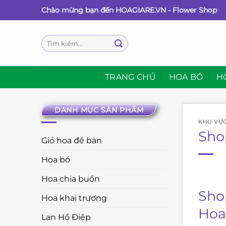
Bỏ
Chào mừng bạn đến HOAGIARE.VN - Flower Shop
qua
nội
Tìm
dung
kiếm:
TRANG CHỦ
HOA BÓ
H
DANH MỤC SẢN PHẨM
KHU VỰ
Sho
Giỏ hoa để bàn
Hoa bó
Hoa chia buồn
Sho
Hoa khai trương
Hoa
Lan Hồ Điệp