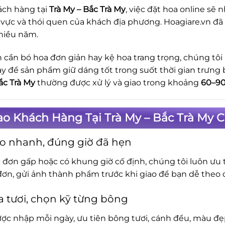
ách hàng tại
Trà My – Bắc Trà My
, việc đặt hoa online sẽ
 vực và thói quen của khách địa phương. Hoagiare.vn đã
hiều năm.
 cần bó hoa đơn giản hay kệ hoa trang trọng, chúng tôi
ay để sản phẩm giữ dáng tốt trong suốt thời gian trưng 
ắc Trà My
thường được xử lý và giao trong khoảng
60–90
ao Khách Hàng Tại Trà My – Bắc Trà My 
o nhanh, đúng giờ đã hẹn
c đơn gấp hoặc có khung giờ cố định, chúng tôi luôn ưu t
đơn, gửi ảnh thành phẩm trước khi giao để bạn dễ theo d
 tươi, chọn kỹ từng bông
ợc nhập mỗi ngày, ưu tiên bông tươi, cánh đều, màu đẹp.