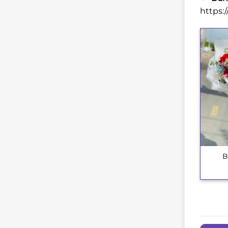
https:
B
+