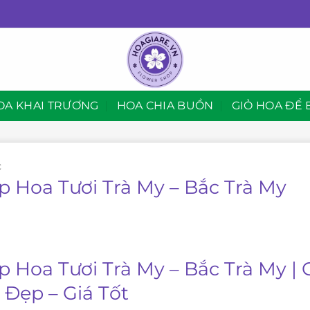
OA KHAI TRƯƠNG
HOA CHIA BUỒN
GIỎ HOA ĐỂ 
C
p Hoa Tươi Trà My – Bắc Trà My
p Hoa Tươi Trà My – Bắc Trà My |
 Đẹp – Giá Tốt