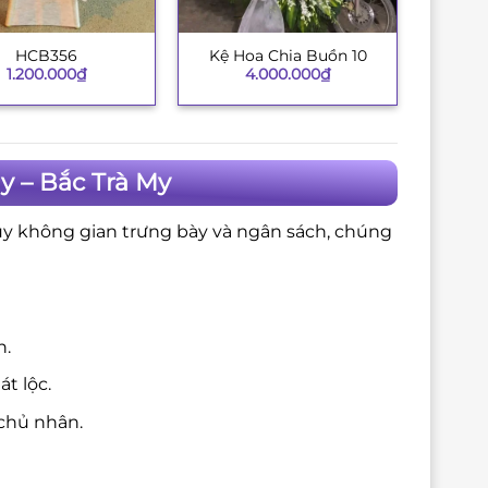
HCB356
Kệ Hoa Chia Buồn 10
+
1.200.000
₫
4.000.000
₫
y – Bắc Trà My
ùy không gian trưng bày và ngân sách, chúng
n.
t lộc.
chủ nhân.