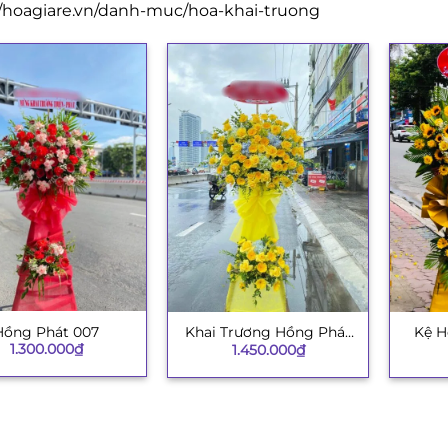
//hoagiare.vn/danh-muc/hoa-khai-truong
Hồng Phát 007
Khai Trương Hồng Phát
Kệ H
+
+
1.300.000
₫
1.450.000
₫
003