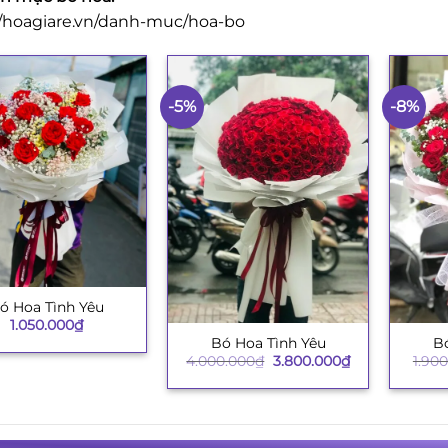
//hoagiare.vn/danh-muc/hoa-bo
-5%
-8%
ó Hoa Tình Yêu
1.050.000
₫
Bó Hoa Tình Yêu
Bó
+
+
Giá
Giá
4.000.000
₫
3.800.000
₫
1.90
gốc
hiện
là:
tại
4.000.000₫.
là:
3.800.000₫.