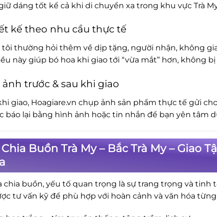
iữ dáng tốt kể cả khi di chuyển xa trong khu vực Trà My
ết kế theo nhu cầu thực tế
tôi thường hỏi thêm về dịp tặng, người nhận, không gia
iều này giúp bó hoa khi giao tới “vừa mắt” hơn, không 
 ảnh trước & sau khi giao
khi giao, Hoagiare.vn chụp ảnh sản phẩm thực tế gửi cho
ục báo lại bằng hình ảnh hoặc tin nhắn để bạn yên tâm d
Chia Buồn Trà My – Bắc Trà My – Giao T
a
a chia buồn, yếu tố quan trọng là sự trang trọng và tinh 
ợc tư vấn kỹ để phù hợp với hoàn cảnh và văn hóa từng