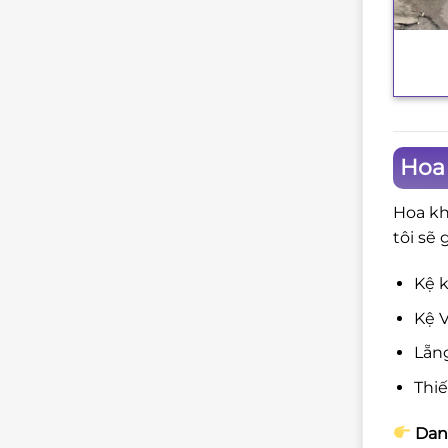
+
Hoa 
Hoa kh
tôi sẽ 
Kệ k
Kệ V
Lẵng
Thi
Danh