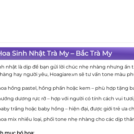
oa Sinh Nhật Trà My – Bắc Trà My
nh nhật là dịp để bạn gửi lời chúc nhẹ nhàng nhưng ấn t
hàng hay người yêu, Hoagiare.vn sẽ tư vấn tone màu ph
hoa hồng pastel, hồng phấn hoặc kem – phù hợp tặng b
ướng dương rực rỡ – hợp với người có tính cách vui tươi
aby trắng hoặc baby hồng – hiện đại, được giới trẻ ưa c
oa mix nhiều loại, phối tone nhẹ nhàng cho các dịp thâ
h mục bó hoa: