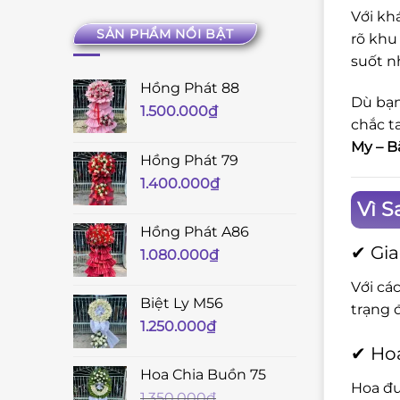
Với kh
SẢN PHẨM NỔI BẬT
rõ khu
suốt n
Hồng Phát 88
Dù bạn
1.500.000
₫
chắc t
My – B
Hồng Phát 79
1.400.000
₫
Vì S
Hồng Phát A86
✔ Gia
1.080.000
₫
Với cá
Biệt Ly M56
trạng 
1.250.000
₫
✔ Hoa
Hoa Chia Buồn 75
Hoa đư
1.350.000
₫