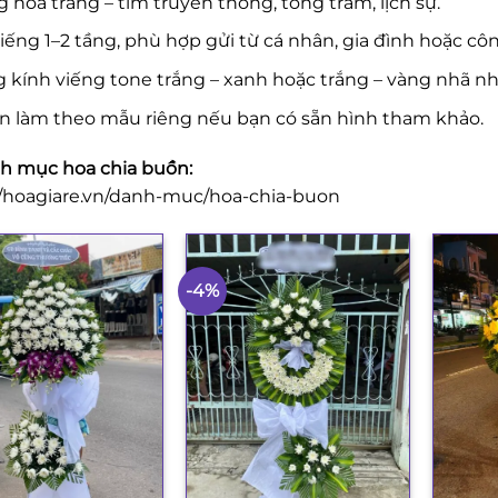
 hoa trắng – tím truyền thống, tông trầm, lịch sự.
iếng 1–2 tầng, phù hợp gửi từ cá nhân, gia đình hoặc côn
 kính viếng tone trắng – xanh hoặc trắng – vàng nhã nh
n làm theo mẫu riêng nếu bạn có sẵn hình tham khảo.
 mục hoa chia buồn:
//hoagiare.vn/danh-muc/hoa-chia-buon
-4%