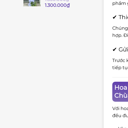
phẩm g
Giá
Giá
1.300.000
₫
gốc
hiện
✔ Thi
là:
tại
1.350.000₫.
là:
Chúng 
1.300.000₫.
hợp. Đ
✔ Gửi
Trước 
tiếp t
Hoa 
Chù
Với ho
đều đư