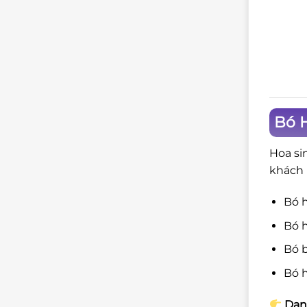
Bó H
Hoa si
khách 
Bó 
Bó h
Bó b
Bó h
Dan